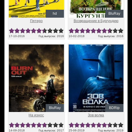
hd
BluRay
Пятеро
Возвращение в Бургундию
17-10-2016
Год выпуска: 2016
10-02-2018
Год выпуска: 2016
BluRay
BDRip
На износ
Зов волка
14-09-2018
Год выпуска: 2017
25-06-2019
Год выпуска: 2019