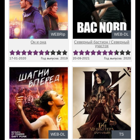
WEBRip
WEB-DL
Он и она
Северный бастион / Северный
участок
17-01-2020
Год выпуска: 2019
20-09-2021
Год выпуска: 2020
WEB-DL
TS