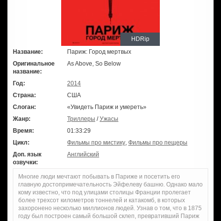
HDRip
Название:
Париж: Город мертвых
Оригинальное
As Above, So Below
название:
Год:
2014
Страна:
США
Слоган:
«Увидеть Париж и умереть»
Жанр:
Триллеры
/
Ужасы
Время:
01:33:29
Цикл:
Фильмы про мистику
,
Фильмы про пещеры
Доп. язык
Английский
озвучки:
Многие люди мечтают побывать в Париже и посетить его
главную достопримечательность Эйфелеву башню. Однако мало
кому известно, что под улицами столицы Франции пролегает
более трехсот километров тоннелей и катакомб, в которых
захоронено несколько миллионов людей. Узнав о том, что в 1875
году был построен самый большой склеп, превративший Париж