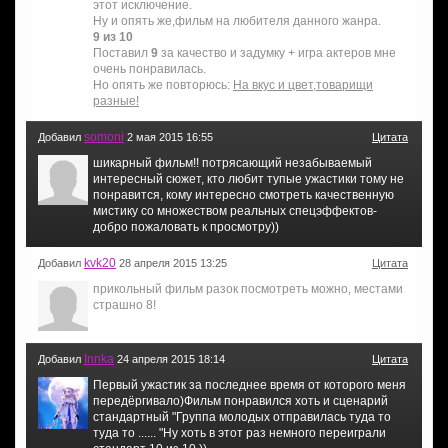
этот исключение.
Ну и опять же,фильм на любителя данного жанра.
9 из 10
Поставил
9
за качество и задумку + игра актеров мне
очень понравилась.
Но опять же повторюсь:
На вкус и цвет,товарищи
разные!
somoni
Добавил
2 мая 2015 16:55
Цитата
шикарный фильм!! потрясающий незабываемый
интересный сюжет, кто любит тупые ужастики тому не
понравится, кому интересно смотреть качественную
мистику со множеством реальных спецэффектов-
добро пожаловать к просмотру))
kvk20
Добавил
28 апреля 2015 13:25
Цитата
прикольный фильм разок посмотреть можно, местами
страшно 8!
Innka
Добавил
24 апреля 2015 18:14
Цитата
Первый ужастик за последнее время от которого меня
передёргивало)Фильм понравился хоть и сценарий
стандартный "Группа молодых отправилась туда то
туда то ...... "Ну хоть в этот раз немного переиграли