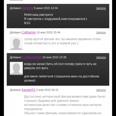
Dariana
Добавил
5 июня 2015 14:34
Цитата
Ребятааа,смотрите
Я смотрела с подружкой,нам понравился:)
8/10
Catharine
Добавил
16 мая 2015 15:44
Цитата
супер крутой фильм. вот бы машину времени,чтобы
снова посмотреть его в первый раз (:
¤.Ąфῥоди†â¤
Добавил
16 мая 2015 15:39
Цитата
когда он начал бить об пол голову сукси я чуть не
умерла это жуть
для меня любителя страшилок кино на достойном
уровне)
Karatel51
Добавил
5 мая 2015 06:21
Цитата
Достаточно интересный фильм,моментами даже было
страшно.Задумка для данного жанра
интересная,качество съемки отличное,игра актеров
порадовала.
Обычно такие фильмы заканчиваются одинаково,но