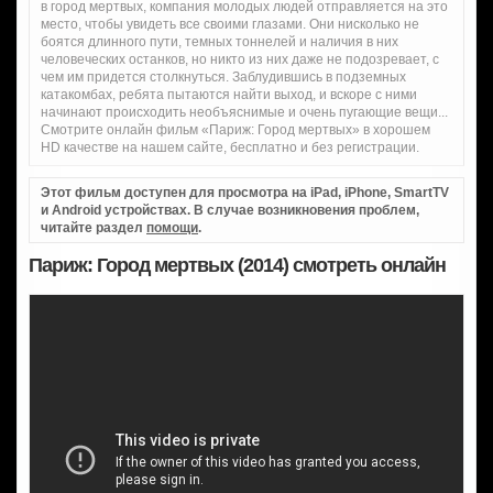
в город мертвых, компания молодых людей отправляется на это
место, чтобы увидеть все своими глазами. Они нисколько не
боятся длинного пути, темных тоннелей и наличия в них
человеческих останков, но никто из них даже не подозревает, с
чем им придется столкнуться. Заблудившись в подземных
катакомбах, ребята пытаются найти выход, и вскоре с ними
начинают происходить необъяснимые и очень пугающие вещи...
Смотрите онлайн фильм «Париж: Город мертвых» в хорошем
HD качестве на нашем сайте, бесплатно и без регистрации.
Этот фильм доступен для просмотра на iPad, iPhone, SmartTV
и Android устройствах. В случае возникновения проблем,
читайте раздел
помощи
.
Париж: Город мертвых (2014) смотреть онлайн