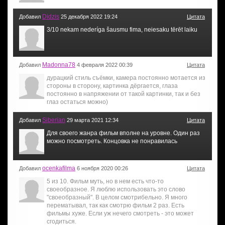
Didzis
Добавил
25 декабря 2022 19:24
Цитата
3/10 nekam nederíga šausmu fima, neiesaku tērēt laiku
Madonna78
Добавил
4 февраля 2022 00:39
Цитата
дурацкий стиль съёмки, камера постоянно мотается из
стороны в сторону, картинка дёргается, глаза
постоянно в напряжении от такой картинки, так и без
глаз остаться можно)
Siberian
Добавил
29 марта 2021 12:34
Цитата
Для своего жанра фильм вполне на уровне. Один раз
можно посмотреть. Концовка не понравилась
ocenkafilma
Добавил
6 ноября 2020 00:26
Цитата
5 из 10. Фильм муть, но в нем есть что-то
своеобразное. Я люблю использовать это слово
"своеобразный". В целом смотрибельно. Я много
перематывал, так как смотрю фильм 2 раз. Есть
фильмы хуже. Если уж нечего смотреть - это может
сгодиться.