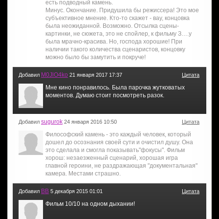
есть подводный камень.
Минус. Окончание. Придушила бы режиссера! Это мое
субъективное мнение. Кто-то скажет - вау, концовка
была неожиданной. Возможно. Отсылка сцены-
картинки, не сюжета, это не спойлер, к фильму З….у
была мрачно-красива. Но, господа хорошие! При
наличии такого количества сценаристов, концовку
можно было бы замутить и покруче!
M0JlO4ko
Добавил
21 января 2017 17:37
Цитата
Мне кино понравилось. Была парочка жутковатых
моментов. Думаю стоит посмотреть разок.
sugurok
Добавил
24 января 2016 10:50
Цитата
Философский камень - это каждый человек, который
дошел до осознания своей сути и очистил душу. Она
это сделала и смогла показывать"фокусы". Фильм
хорош: незаезженный сценарий, хорошая игра
главной героини, не раздражающая "документальная"
камера. Местами страшно.
ВВ
Добавил
5 декабря 2015 01:01
Цитата
Фильм 10/10 на одном дыхании!