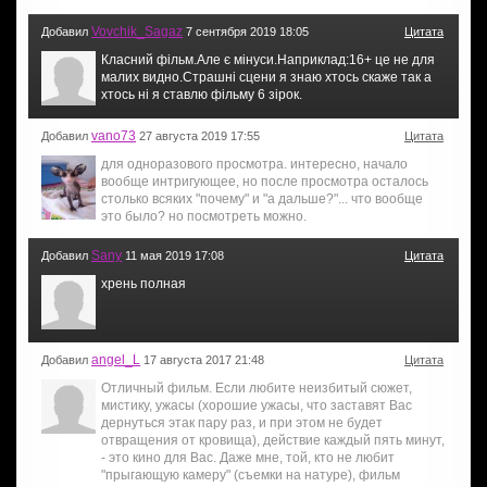
Vovchik_Sagaz
Добавил
7 сентября 2019 18:05
Цитата
Класний фільм.Але є мінуси.Наприклад:16+ це не для
малих видно.Страшні сцени я знаю хтось скаже так а
хтось ні я ставлю фільму 6 зірок.
vano73
Добавил
27 августа 2019 17:55
Цитата
для одноразового просмотра. интересно, начало
вообще интригующее, но после просмотра осталось
столько всяких "почему" и "а дальше?"... что вообще
это было? но посмотреть можно.
Sany
Добавил
11 мая 2019 17:08
Цитата
хрень полная
angel_L
Добавил
17 августа 2017 21:48
Цитата
Отличный фильм. Если любите неизбитый сюжет,
мистику, ужасы (хорошие ужасы, что заставят Вас
дернуться этак пару раз, и при этом не будет
отвращения от кровища), действие каждый пять минут,
- это кино для Вас. Даже мне, той, кто не любит
"прыгающую камеру" (съемки на натуре), фильм