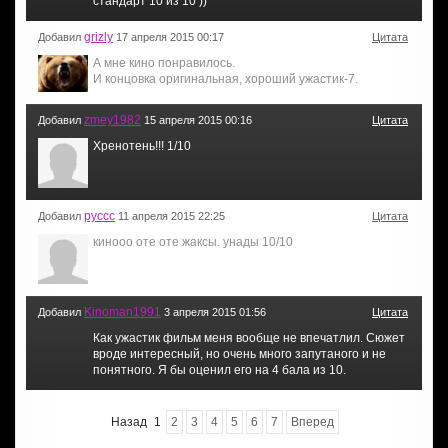
стандарт 10 из 10 ))
grizly
Добавил
17 апреля 2015 00:17
Цитата
А мне кино понравилось.
И концовка оригинальная, хороший ужастик-7.
zmey1982
Добавил
15 апреля 2015 00:16
Цитата
Хренотень!!! 1/10
руссс
Добавил
11 апреля 2015 22:25
Цитата
кинооо оте оте жаксы. унады 10/10
Kinoman1991
Добавил
3 апреля 2015 01:56
Цитата
Как ужастик фильм меня вообще не впечатлил. Сюжет
вроде интересный, но очень много запутаного и не
понятного. Я бы оценил его на 4 бала из 10.
Назад
1
2
3
4
5
6
7
Вперед