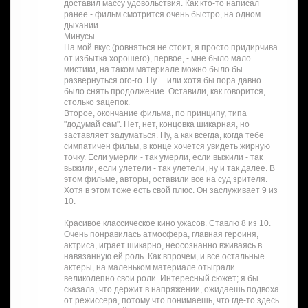
доставил массу удовольствия. Как кто-то написал
ранее - фильм смотрится очень быстро, на одном
дыхании.
Минусы.
На мой вкус (ровняться не стоит, я просто придирчива
от избытка хорошего), первое, - мне было мало
мистики, на таком материале можно было бы
развернуться ого-го. Ну… или хотя бы пора давно
было снять продолжение. Оставили, как говорится,
столько зацепок.
Второе, окончание фильма, по принципу, типа
"додумай сам". Нет, нет, концовка шикарная, но
заставляет задуматься. Ну, а как всегда, когда тебе
симпатичен фильм, в конце хочется увидеть жирную
точку. Если умерли - так умерли, если выжили - так
выжили, если улетели - так улетели, ну и так далее. В
этом фильме, авторы, оставили все на суд зрителя.
Хотя в этом тоже есть свой плюс. Он заслуживает 9 из
10.
Красивое классическое кино ужасов. Ставлю 8 из 10.
Очень понравилась атмосфера, главная героиня,
актриса, играет шикарно, неосознанно вживаясь в
навязанную ей роль. Как впрочем, и все остальные
актеры, на маленьком материале отыграли
великолепно свои роли. Интересный сюжет; я бы
сказала, что держит в напряжении, ожидаешь подвоха
от режиссера, потому что понимаешь, что где-то здесь