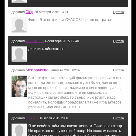
Oleg
Добавил
28 октября 2015 13:51
Цитата
Фигня!Это не фильм УЖАСОВ!!!время не тратьте!
van straten
Добавил
4 сентября 2015 12:40
Цитата
дивитись обовязково
Steklopaketik
Добавил
8 августа 2015 02:07
Цитата
Вот это фильм, настоящий фильм ужасов, причём мы
смотрели его ночью, реально жутко было, лично на
меня он произвёл неизгладимое впечатление, да ещё
если принять во внимание что он снимался в
настоящих катакомбах, то съёмочную группу надо
похвалить, молодцы, порадовала так же игра актёров,
отличная, моя оценка 10 из 10.
Крылья
Добавил
16 июля 2015 20:10
Цитата
Я не особо чтобы под впечатлением. Тяжеловат жанр.
Не нравится мне уже такой жанр. Но шлаком назвать
было бы несправедливо. Но если бы не посмотрела