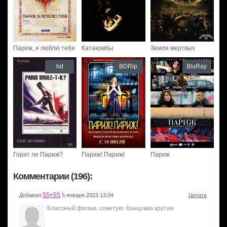
Париж, я люблю тебя
Катакомбы
Земля мертвых
hd
BDRip
BluRay
Горит ли Париж?
Париж! Париж!
Париж
Комментарии (196):
55×55
Добавил
5 января 2023 13:04
Цитата
Классный фильм, советую. Канцовка крутая