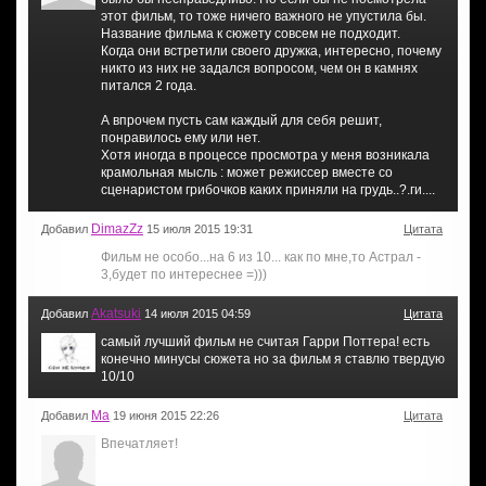
этот фильм, то тоже ничего важного не упустила бы.
Название фильма к сюжету совсем не подходит.
Когда они встретили своего дружка, интересно, почему
никто из них не задался вопросом, чем он в камнях
питался 2 года.
А впрочем пусть сам каждый для себя решит,
понравилось ему или нет.
Хотя иногда в процессе просмотра у меня возникала
крамольная мысль : может режиссер вместе со
сценаристом грибочков каких приняли на грудь..?.ги....
DimazZz
Добавил
15 июля 2015 19:31
Цитата
Фильм не особо...на 6 из 10... как по мне,то Астрал -
3,будет по интереснее =)))
Akatsuki
Добавил
14 июля 2015 04:59
Цитата
самый лучший фильм не считая Гарри Поттера! есть
конечно минусы сюжета но за фильм я ставлю твердую
10/10
Ма
Добавил
19 июня 2015 22:26
Цитата
Впечатляет!