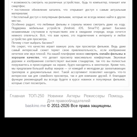
• возможность смотреть на различных устройствах, будь то компьютер, планшет или
смартфон;
• постоянное обновление каталога, что открывает доступ к самым актуальным
материалам;
• бесплатный доступ к популярным фильмам, которые не всегда можно найти в других
местах.
Особенно радует, что любимые фильмы и сериалы можно смотреть даже на ходу.
Поддержка мобильных устройств (Android, iOS, SmarTV) делает Баскино
незаменимым спутником в путешествиях или в ожидании очереди, когда хочется
немного отвлечься. Всё, что вам нужно, это подключение к интернету и любое
устройство для просмотра.
Почему стоит выбрать баскино?
Не секрет, что качество играет важную роль при просмотре фильмов. Ведь даже
самый интересный сюжет теряет свою привлекательность, если изображение
нечеткое или звук плохой. На нашей платформе можно
смотреть онлайн фильмы в
хорошем качестве
, что делает просмотр максимально комфортным. Звуковые
дорожки и изображение соответствуют высоким стандартам, так что вы полностью
погружаетесь в происходящее на экране, будто находитесь в кинотеатре. Кроме того,
мы предлагаем большой выбор жанров — от комедий и мелодрам до захватывающих
триллеров и документальных лент. Такой ассортимент позволяет находить что-то
интересное как для семейного просмотра, так и для компании друзей. А благодаря
функции рекомендаций вы всегда будете в курсе новинок и популярных фильмов,
которые стоит посмотреть.
Главная
ТОП-250
Новинки
Актеры
Режиссеры
Помощь
Для правообладателей
baskino.me
© 2011-2026 Все права защищены.