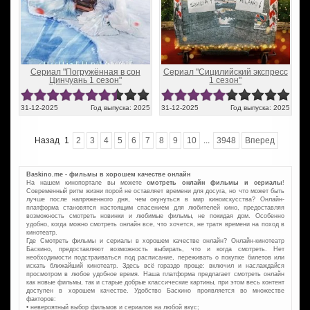
Сериал "Погружённая в сон
Сериал "Сицилийский экспресс
Цинчуань 1 сезон"
1 сезон"
31-12-2025
Год выпуска: 2025
31-12-2025
Год выпуска: 2025
Назад
1
2
3
4
5
6
7
8
9
10
...
3948
Вперед
Baskino.me - фильмы в хорошем качестве онлайн
На нашем кинопортале вы можете
смотреть онлайн фильмы и сериалы
!
Современный ритм жизни порой не оставляет времени для досуга, но что может быть
лучше после напряженного дня, чем окунуться в мир киноискусства? Онлайн-
платформа становятся настоящим спасением для любителей кино, предоставляя
возможность смотреть новинки и любимые фильмы, не покидая дом. Особенно
удобно, когда можно смотреть онлайн все, что хочется, не тратя времени на поход в
кинотеатр.
Где Смотреть фильмы и сериалы в хорошем качестве онлайн? Онлайн-кинотеатр
Баскино, предоставляют возможность выбирать, что и когда смотреть. Нет
необходимости подстраиваться под расписание, переживать о покупке билетов или
искать ближайший кинотеатр. Здесь всё гораздо проще: включил и наслаждайся
просмотром в любое удобное время. Наша платформа предлагает смотреть онлайн
как новые фильмы, так и старые добрые классические картины, при этом весь контент
доступен в хорошем качестве. Удобство Баскино проявляется во множестве
факторов:
• невероятный выбор фильмов и сериалов на любой вкус;