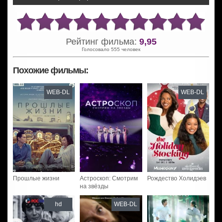
Рейтинг фильма:
9,95
Голосовало 555 человек
Похожие фильмы:
WEB-DL
WEB-DL
Прошлые жизни
Астроскоп: Смотрим
Рождество Холидэев
на звёзды
hd
WEB-DL