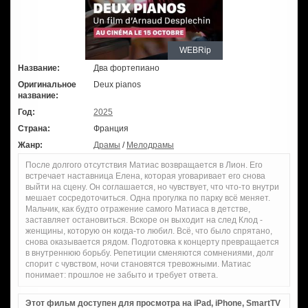
WEBRip
Название:
Два фортепиано
Оригинальное
Deux pianos
название:
Год:
2025
Страна:
Франция
Жанр:
Драмы
/
Мелодрамы
После долгого отсутствия Матиас возвращается в Лион. Его
встречает наставница Елена, которая уговаривает его снова
выйти на сцену. Он соглашается, но чувствует, что что-то внутри
мешает сосредоточиться. Одна прогулка по парку всё меняет.
Мальчик, как будто отражение самого Матиаса в детстве,
заставляет остановиться. Вскоре он выходит на след Клод -
женщины, которую он когда-то любил. Всё, что было спрятано,
снова оказывается рядом. Подготовка к концерту превращается
в внутреннюю борьбу. Репетиции сменяются сомнениями, долг
спорит с чувством, ночи становятся тревожными. Матиас
понимает: прошлое не забыто и требует ответа.
Этот фильм доступен для просмотра на iPad, iPhone, SmartTV