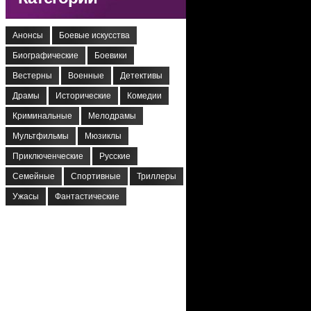
Анонсы
Боевые искусства
Биографические
Боевики
Вестерны
Военные
Детективы
Драмы
Исторические
Комедии
Криминальные
Мелодрамы
Мультфильмы
Мюзиклы
Приключенческие
Русские
Семейные
Спортивные
Триллеры
Ужасы
Фантастические