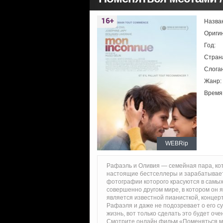
Назва
Ориги
Год:
Стран
Слоган
Жанр:
Время
WEBRip
Рафаэль и Оливия — семейная пара, ко
настоящие бестселлеры и зарабатывает 
фотографии которого красуются в самы
совершенно другом мире, в котором он 
является известной пианисткой, концер
Рафаэля и даже не подозревает о его с
жизнь, вот только сделать это будет очен
Смотрите онлайн фильм «Поменяться ме