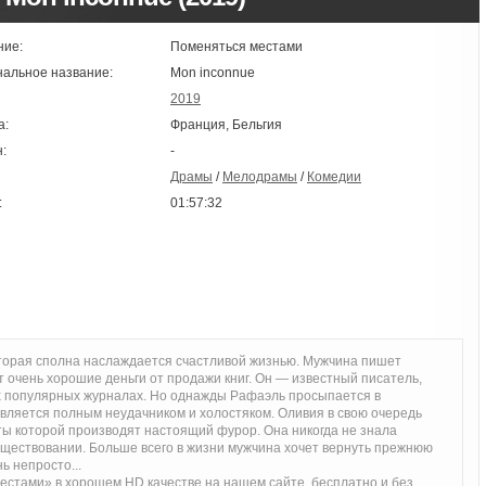
ние:
Поменяться местами
нальное название:
Mon inconnue
2019
а:
Франция, Бельгия
:
-
Драмы
/
Мелодрамы
/
Комедии
:
01:57:32
торая сполна наслаждается счастливой жизнью. Мужчина пишет
очень хорошие деньги от продажи книг. Он — известный писатель,
х популярных журналах. Но однажды Рафаэль просыпается в
является полным неудачником и холостяком. Оливия в свою очередь
ты которой производят настоящий фурор. Она никогда не знала
уществовании. Больше всего в жизни мужчина хочет вернуть прежнюю
ь непросто...
стами» в хорошем HD качестве на нашем сайте, бесплатно и без