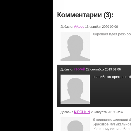
Комментарии (3):
Айдос
Добавил
13 октября 2020 00:06
Хорошая идея режисс
сергей
Добавил
22 сентября 2019 01:06
спасибо за прекрасны
KIPOLKIN
Добавил
23 августа 2019 23:37
В принципе хороший ф
,красивое музыкальное
.К фильму есть не бол