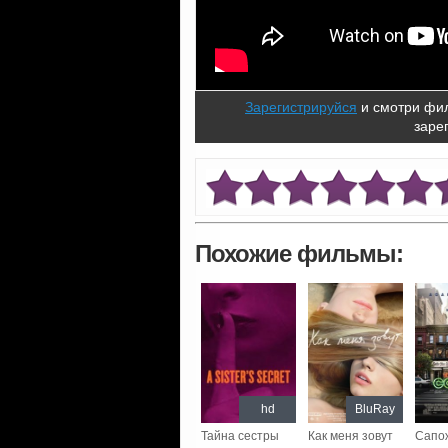
Зарегистрируйся
и смотри фил
заре
Похожие фильмы:
hd
BluRay
Тайна сестры
Как меня зовут
Сапо