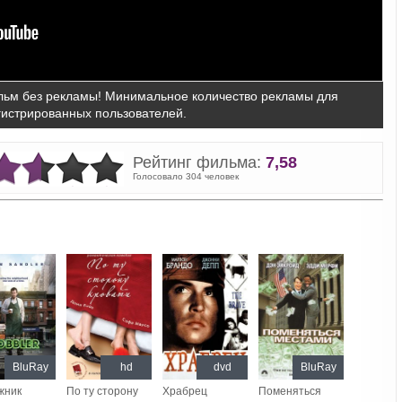
ьм без рекламы! Минимальное количество рекламы для
гистрированных пользователей.
Рейтинг фильма:
7,58
Голосовало 304 человек
BluRay
hd
dvd
BluRay
жник
По ту сторону
Храбрец
Поменяться