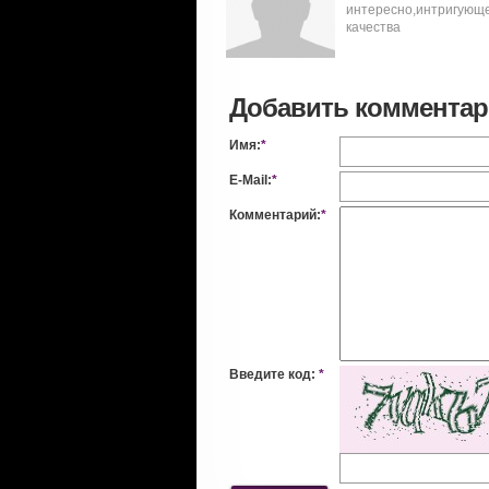
интересно,интригующе 
качества
Добавить коммента
Имя:
*
E-Mail:
*
Комментарий:
*
Введите код:
*