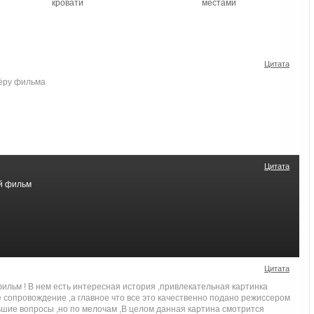
кровати
местами
Цитата
ёру фильма
Цитата
й фильм
Цитата
ильм ! В нем есть интересная история ,привлекательная картинка
 сопровождение ,а главное что все это качественно подано режиссером
ьшие вопросы ,но по мелочам ,В целом данная картина смотрится