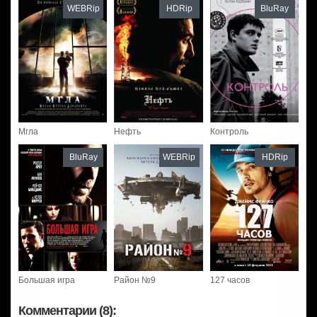
WEBRip
HDRip
BluRay
Мгла
Нефть
Контроль
BluRay
WEBRip
HDRip
Большая игра
Район №9
127 часов
Комментарии (8):