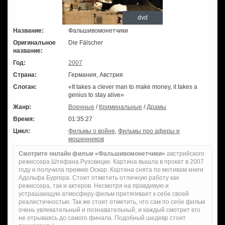
dvd
Название:
Фальшивомонетчики
Оригинальное
Die Fälscher
название:
Год:
2007
Страна:
Германия, Австрия
Слоган:
«It takes a clever man to make money, it takes a
genius to stay alive»
Жанр:
Военные
/
Криминальные
/
Драмы
Время:
01:35:27
Цикл:
Фильмы о войне
,
Фильмы про аферы и
мошенников
Смотрите онлайн фильм «Фальшивомонетчики»
австрийского
режиссера Штефана Рузовицки. Картина вышла в прокат в 2007
году и получила премию Оскар. Картина снята по мотивам книги
Адольфа Бургера. Стоит отметить отличную работу как
режиссера, так и актеров. Несмотря на правдивую и
устрашающую атмосферу фильм притягивает к себе своей
реалистичностью. Так же стоит отметить, что сам по себе фильм
очень увлекательный и познавательный, и каждый смотрит его
не отрываясь до самого финала. Подобный шедевр стоит