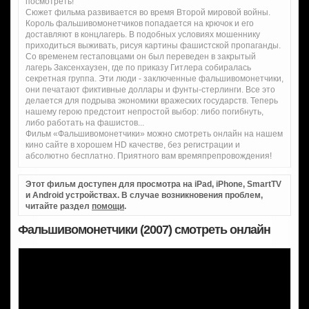
посмотреть!
Сюжет фильма развивается во время Второй мировой войны.
Король фальшивомонетчиков попадается на крючок и его
доставляют в концлагерь. В подобных условиях мошеннику
приходиться выживать, рисуя картины фашистской пропаганды.
Со временем гестаповцами он был переведен в закрытый
лагерь Заксенхаузен, где по приказу Гитлера собиралась
секретная группа. Эти люди - заключенные фальшивомонетчики,
они печатают фиктивные доллары и фунты-стерлинги. Все это
делается для подрыва экономики вражеских государств. Теперь
нашему герою предстоит непростой выбор: либо погибнуть,
либо работать на фашистов...
Фильм «Фальшивомонетчики» можно смотреть онлайн на нашем
кино сайте в хорошем HD качестве, без регистрации и
абсолютно бесплатно. Приятного вам времяпрепровождения!
Этот фильм доступен для просмотра на iPad, iPhone, SmartTV
и Android устройствах. В случае возникновения проблем,
читайте раздел
помощи
.
Фальшивомонетчики (2007) смотреть онлайн