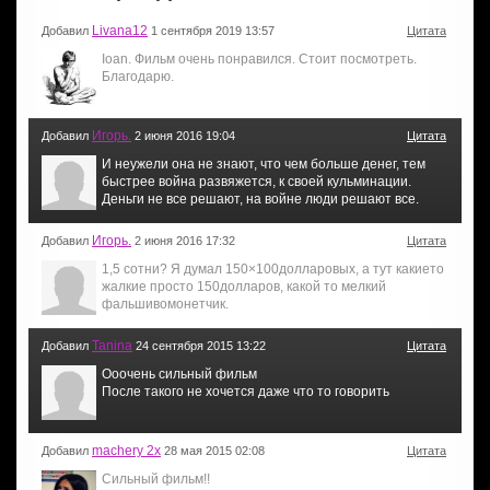
Livana12
Добавил
1 сентября 2019 13:57
Цитата
Ioan. Фильм очень понравился. Стоит посмотреть.
Благодарю.
Игорь.
Добавил
2 июня 2016 19:04
Цитата
И неужели она не знают, что чем больше денег, тем
быстрее война развяжется, к своей кульминации.
Деньги не все решают, на войне люди решают все.
Игорь.
Добавил
2 июня 2016 17:32
Цитата
1,5 сотни? Я думал 150×100долларовых, а тут какието
жалкие просто 150долларов, какой то мелкий
фальшивомонетчик.
Tanina
Добавил
24 сентября 2015 13:22
Цитата
Ооочень сильный фильм
После такого не хочется даже что то говорить
machery 2x
Добавил
28 мая 2015 02:08
Цитата
Сильный фильм!!