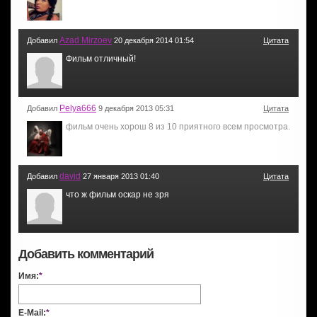
Azad Mirzoev
Добавил
20 декабря 2014 01:54
Цитата
Фильм отличный!
Pelya666
Добавил
9 декабря 2013 05:31
Цитата
фильм очень хорош 8 из 10 приятного всем просмотра.
david
Добавил
27 января 2013 01:40
Цитата
что ж фильм оскар не зря
Добавить комментарий
Имя:
*
E-Mail:
*