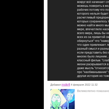
вокруг всё начинает с
можешь поверить в жел
рабочих потому что пон
которого нельзя будет
расчетливый предприн
которых сохранилось т
можно найти много мыс
мере, впечатлило наско
всего мира, лишь бы н
всех из-за привитой ск
обернуться" что "наве
что один привлекает л
разный смысл и разные
если представить без 
многих было лишним...
классный фильм. "сла
жизни раскрываются в 
даже мысль "относится
про "наобманывание" ту
другая история но тож
mstkrft
Добавил
4 февраля 2022 11:32
Великолепно показано 