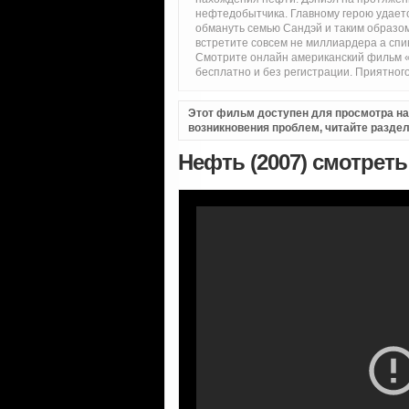
нефтедобытчика. Главному герою удается
обмануть семью Сандэй и таким образом 
встретите совсем не миллиардера а спи
Смотрите онлайн американский фильм «
бесплатно и без регистрации. Приятного
Этот фильм доступен для просмотра на i
возникновения проблем, читайте разде
Нефть (2007) смотрет