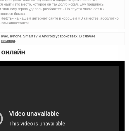
 найти это место, которое он так долго искал. Ему пришлось
главному герою удалось разбогатеть. Но спустя много лет вы
вшегося бомжа...
Нефть» на нашем интернет сайте в хорошем HD качестве, абсолютно
 вам киносеанса!
Pad, iPhone, SmartTV и Android устройствах. В случае
л
помощи
.
ь онлайн