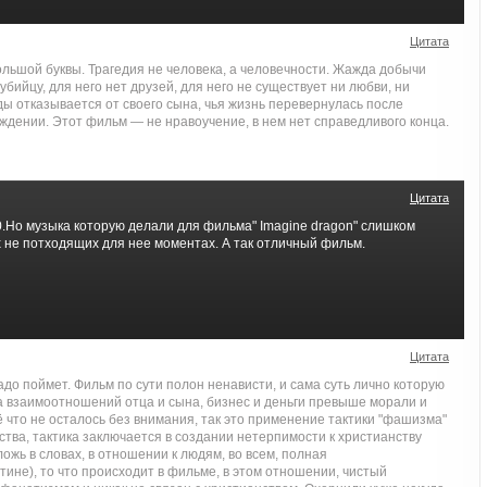
Цитата
льшой буквы. Трагедия не человека, а человечности. Жажда добычи
убийцу, для него нет друзей, для него не существует ни любви, ни
ы отказывается от своего сына, чья жизнь перевернулась после
ждении. Этот фильм — не нравоучение, в нем нет справедливого конца.
Цитата
.Но музыка которую делали для фильма" Imagine dragon" слишком
 не потходящих для нее моментах. А так отличный фильм.
Цитата
адо поймет. Фильм по сути полон ненависти, и сама суть лично которую
а взаимоотношений отца и сына, бизнес и деньги превыше морали и
 что не осталось без внимания, так это применение тактики "фашизма"
тва, тактика заключается в создании нетерпимости к христианству
ложь в словах, в отношении к людям, во всем, полная
ине), то что происходит в фильме, в этом отношении, чистый