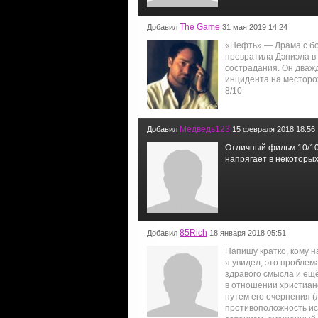
The Game
Добавил
31 мая 2019 14:24
«Нефть» — Драма с бо
превратила Дэниэла в 
сострадания. Он дважд
инцидента на месторо
8/10
Медведь123
Добавил
15 февраля 2018 18:56
Отличный фильм 10/10
напрягает в некоторых
85Rich
Добавил
18 января 2018 05:51
Напишу кратко, кому н
я увидел, это проблем
здравого смысла и ещё
в отношении христианс
путем его очернения (
противоположность ист