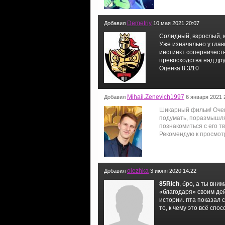
Demetriy
Добавил
10 мая 2021 20:07
Солидный, взрослый, 
Уже изначально у глав
инстинкт соперничеств
превосходства над др
Оценка 8.3/10
Mihail.Zenevich1997
Добавил
6 января 2021 
Шикарный фильм! Оче
подумать, поразмышля
познакомиться с его т
Рекомендую к просмот
olezhka
Добавил
3 июня 2020 14:22
85Rich
, бро, а ты вн
«благодаря» своим де
истории. пта показал 
то, к чему это всё спо