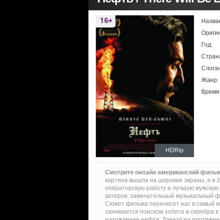
Назва
Ориги
Год:
Стран
Слоган
Жанр:
Время
HDRip
Смотрите онлайн американский филь
картина вышла на широкие экраны, а в 
операторскую работу и лучшую мужскую 
актеров, замечательный музыкальный фо
Сюжет фильма перенесет нас в самый ко
занимается поиском золота и серебра в
нахождения нефти. Дэниэл на протяжен