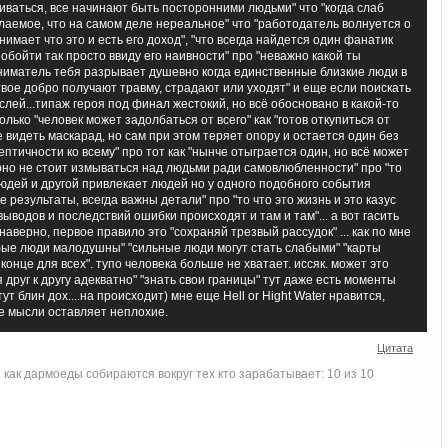
ливаться, все начинают быть посторонними людьми" что "когда слаб
аемое, что на самом деле нереальное" что "работодатель волнуется о
имает что это и есть его доход", "что всегда найдется один фанатик
 обойти так просто ввиду его наивности" про "неважно какой ты
иматель тебя разрывает душевно когда единственные близкие люди в
вое добро получают травму, страдают или уходят" и еще если поискать
лей...типаж героя под финал жестокий, но всё обосновано в какой-то
лько "человек может задолбаться от всего" как "готов откупиться от
е видеть маскарад, но сам при этом теряет опору и остается один без
ептичности ко всему" про тот как "нынче отыграется один, но всё может
рно не стоит измываться над людьми ради самовлюбленности" про "то
юдей и другой привлекает людей но у одного подобного события
 результаты, всегда важны детали" про "то что это жизнь и это казус
выводов и последствий ошибки происходят и там и там"... а вот гасить
наверно, первое правило это "сохраняй трезвый рассудок" ... как по мне
бые люди малодушны" "сильные люди могут стать слабыми" "карты
конце для всех". тупо человека больше не хватает. иссяк. может это
 друг к другу адекватно" "знать свои границы" тут даже есть моменты
т блин дох....на происходит) мне еще Hell or Hight Water нравится,
е мысли оставляет неплохие.
Цитата
как дармоеды собираются вокруг тех кто зарабатывает: 10 из 10