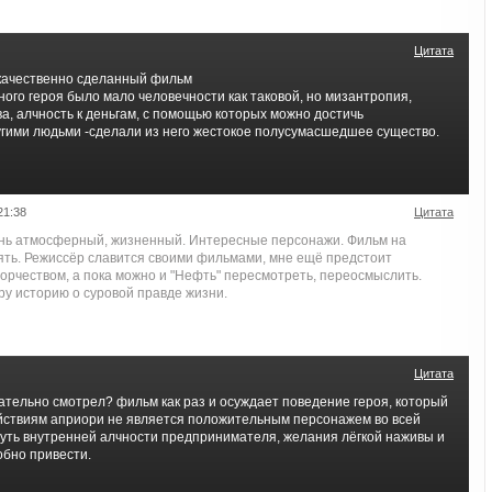
Цитата
качественно сделанный фильм
ного героя было мало человечности как таковой, но мизантропия,
а, алчность к деньгам, с помощью которых можно достичь
угими людьми -сделали из него жестокое полусумасшедшее существо.
21:38
Цитата
нь атмосферный, жизненный. Интересные персонажи. Фильм на
ть. Режиссёр славится своими фильмами, мне ещё предстоит
ворчеством, а пока можно и "Нефть" пересмотреть, переосмыслить.
ру историю о суровой правде жизни.
Цитата
имательно смотрел? фильм как раз и осуждает поведение героя, который
йствиям априори не является положительным персонажем во всей
суть внутренней алчности предпринимателя, желания лёгкой наживы и
собно привести.