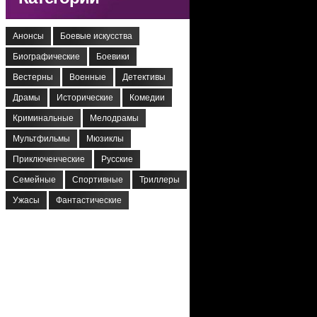
Анонсы
Боевые искусства
Биографические
Боевики
Вестерны
Военные
Детективы
Драмы
Исторические
Комедии
Криминальные
Мелодрамы
Мультфильмы
Мюзиклы
Приключенческие
Русские
Семейные
Спортивные
Триллеры
Ужасы
Фантастические