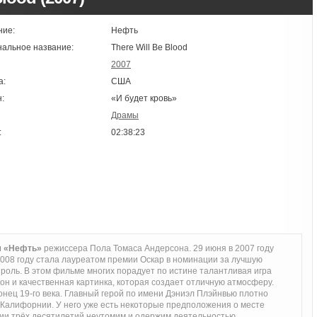
ние:
Нефть
нальное название:
There Will Be Blood
2007
а:
США
:
«И будет кровь»
Драмы
:
02:38:23
м «Нефть»
режиссера Пола Томаса Андерсона. 29 июня в 2007 году
2008 году стала лауреатом премии Оскар в номинации за лучшую
роль. В этом фильме многих порадует по истине талантливая игра
н и качественная картинка, которая создает отличную атмосферу.
нец 19-го века. Главный герой по имени Дэниэл Плэйнвью плотно
 Калифорнии. У него уже есть некоторые предположения о месте
ии трёх десятилетий неутомим и одержим деятельностью