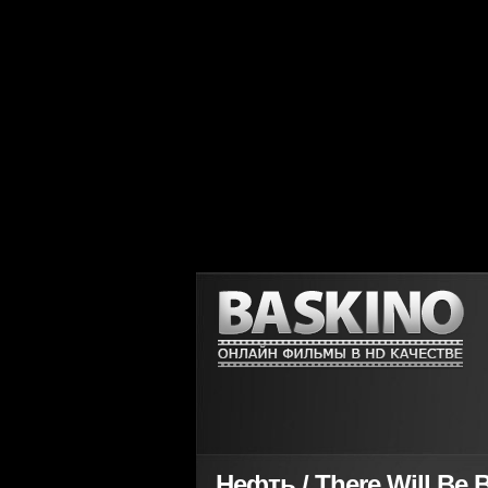
Нефть / There Will Be B