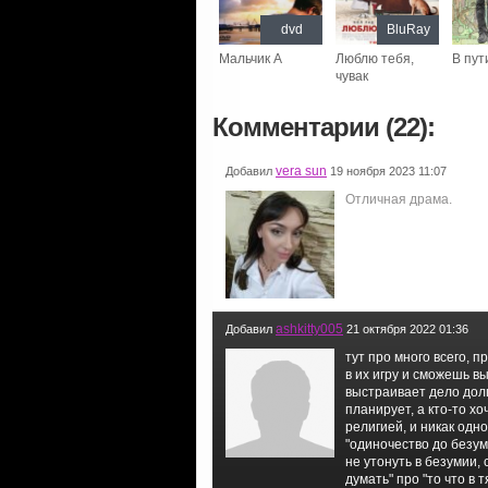
dvd
BluRay
Мальчик А
Люблю тебя,
В пут
чувак
Комментарии (22):
vera sun
Добавил
19 ноября 2023 11:07
Отличная драма.
ashkitty005
Добавил
21 октября 2022 01:36
тут про много всего, 
в их игру и сможешь вы
выстраивает дело долг
планирует, а кто-то хо
религией, и никак одн
"одиночество до безу
не утонуть в безумии,
думать" про "то что в