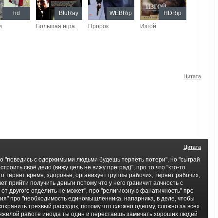
hd
BluRay
WEBRip
HDRip
и
Большая игра
Пророк
Изгой
Цитата
Цитата
про "поведись с одержимыми людьми будешь терпеть потери", но "сыграй
строить своё дело (вижу цель не вижу преград)", про то что "кто-то
о теряет время, здоровье, организует группы рабочих, теряет рабочих,
чет прийти получить деньги потому что у него граничит алчность с
о от другого отделить не может", про "религиозную фанатичность" про
мия" про "необходимость единомышленника, напарника, в деле, чтобы
 сохранить трезвый рассудок, потому что сложно одному, сложно за всех
 тяжелой работе иногда ты один и перестаешь замечать хороших людей