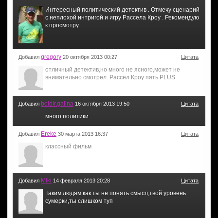
Интересный политический детектив . Отмечу сценарий
с неплохой интригой и игру Рассела Кроу . Рекомендую
к просмотру .
gregory
Добавил
20 октября 2013 00:27
Цитата
отличный детектив,но много не ясного,может не
внимательно смотрел. Рассел Кроу пять PLUS.
boldir.galina
Добавил
16 октября 2013 19:50
Цитата
много политики.
Ereke
Добавил
30 марта 2013 16:37
Цитата
классный фильм
Miki
Добавил
14 февраля 2013 20:28
Цитата
Таким людям как ты не понять смысл,твой уровень
сумерки,ты слишком туп