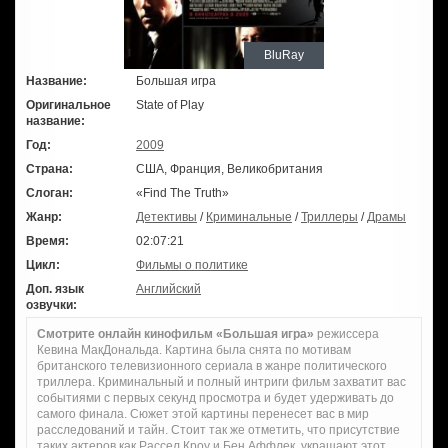
BluRay
Название:
Большая игра
Оригинальное
State of Play
название:
Год:
2009
Страна:
США, Франция, Великобритания
Слоган:
«Find The Truth»
Жанр:
Детективы
/
Криминальные
/
Триллеры
/
Драмы
Время:
02:07:21
Цикл:
Фильмы о политике
Доп. язык
Английский
озвучки:
Смотрите онлайн кинофильм «Большая игра»
режиссера
Кевина МакДональда. Картина была снята по мотивам
британского телевизионного сериала в жанре политического
триллера. Криминальный и полный интриги фильм захватит вас
событиями с первых секунд просмотра и будет удерживать до
самого финала. Сюжет этой картины перенесет вас в мир
расследований и тайн. Стоит так же отметить, что присутствие
таких актеров как Рассел Кроу и Бен Аффлек, украшают этот