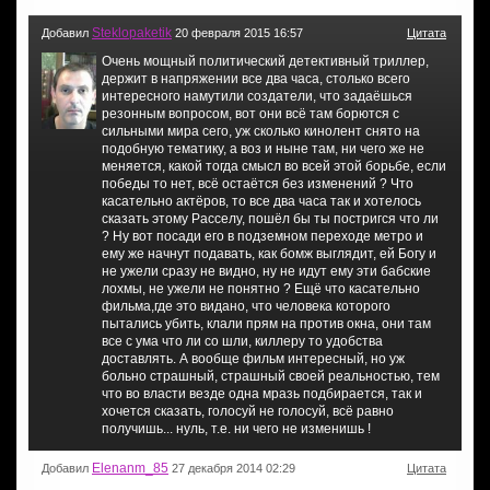
Steklopaketik
Добавил
20 февраля 2015 16:57
Цитата
Очень мощный политический детективный триллер,
держит в напряжении все два часа, столько всего
интересного намутили создатели, что задаёшься
резонным вопросом, вот они всё там борются с
сильными мира сего, уж сколько кинолент снято на
подобную тематику, а воз и ныне там, ни чего же не
меняется, какой тогда смысл во всей этой борьбе, если
победы то нет, всё остаётся без изменений ? Что
касательно актёров, то все два часа так и хотелось
сказать этому Расселу, пошёл бы ты постригся что ли
? Ну вот посади его в подземном переходе метро и
ему же начнут подавать, как бомж выглядит, ей Богу и
не ужели сразу не видно, ну не идут ему эти бабские
лохмы, не ужели не понятно ? Ещё что касательно
фильма,где это видано, что человека которого
пытались убить, клали прям на против окна, они там
все с ума что ли со шли, киллеру то удобства
доставлять. А вообще фильм интересный, но уж
больно страшный, страшный своей реальностью, тем
что во власти везде одна мразь подбирается, так и
хочется сказать, голосуй не голосуй, всё равно
получишь... нуль, т.е. ни чего не изменишь !
Elenanm_85
Добавил
27 декабря 2014 02:29
Цитата