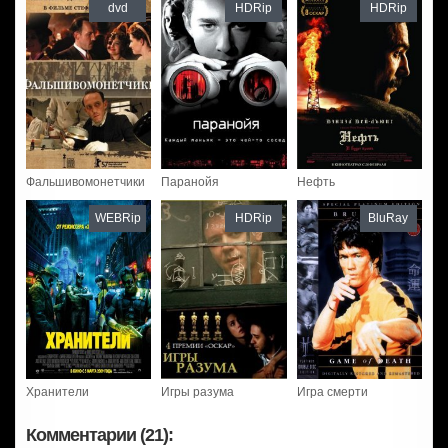
dvd
HDRip
HDRip
Фальшивомонетчики
Паранойя
Нефть
WEBRip
HDRip
BluRay
Хранители
Игры разума
Игра смерти
Комментарии (21):