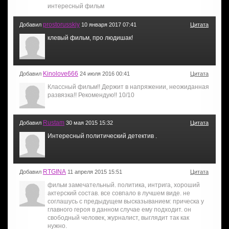
интересный фильм
prostorusskiy
Добавил
10 января 2017 07:41
Цитата
клевый фильм, про людишак!
Kinolove666
Добавил
24 июля 2016 00:41
Цитата
Классный фильм!! Держит в напряжении, неожиданная
развязка!! Рекомендую!! 10/10
Rustam
Добавил
30 мая 2015 15:32
Цитата
Интересный политический детектив .
RTGINA
Добавил
11 апреля 2015 15:51
Цитата
фильм замечательный. политика, интрига, хороший
актерский состав. все совпало в лучшем виде. не
соглашусь с предыдущем высказыванием: прическа у
главного героя в данном случае ему подходит. он
свободный человек, журналист, выглядит так как
нужно.