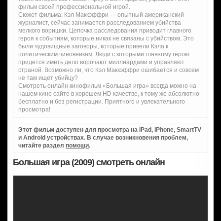
фильм своей профессиональной игрой.
Сюжет фильма: Кэл Маккэффри — опытный американский
журналист, сейчас занимается расследованием убийства
мелкого воришки. Цепочка расследования приводит главного
героя к событиям, которые никак не связаны с убийством. Это
были чудовищные заговоры, которые привели Кэла к
политическим чиновникам. Люди с которыми главному герою
придется иметь дело ворочают миллиардами и управляют
страной. Возможно ли, что Кэл Маккэффри ошибается и совсем
не там ищет убийцу?
Смотреть онлайн кинофильм «Большая игра» всегда можно на
нашем кино сайте в хорошем HD качестве, к тому же абсолютно
бесплатно и без регистрации. Приятного и увлекательного
просмотра!
Этот фильм доступен для просмотра на iPad, iPhone, SmartTV
и Android устройствах. В случае возникновения проблем,
читайте раздел
помощи
.
Большая игра (2009) смотреть онлайн