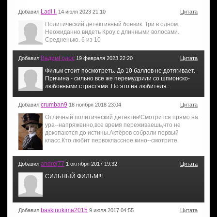
Ladi I.
Добавил
14 июля 2023 21:10
Цитата
Политический детективный боевик. Три в одном.
Неожиданно видеть Кроу с длинными волосами.
Средненько. 6 из 10
ВадимГолос
Добавил
19 февраля 2023 22:20
Цитата
Фильм стоит посмотреть. До 10 баллов не дотягивает.
Причина - сильно все же перемудрили со шпионско-
любовными страстями. Но это на любителя.
crumban9
Добавил
18 ноября 2018 23:04
Цитата
Отличный политический детектив!Смотрится прямо на
ура--напряженно,все время переживаешь,что не
докопаются до истины.Актёров собрали первый
класс.Кто любит первоклассное кино--смотрите.
andrej77
Добавил
1 октября 2017 19:32
Цитата
СИЛЬНЫЙ ФИЛЬМ!!!
baskinokima2015
Добавил
9 июля 2017 04:55
Цитата