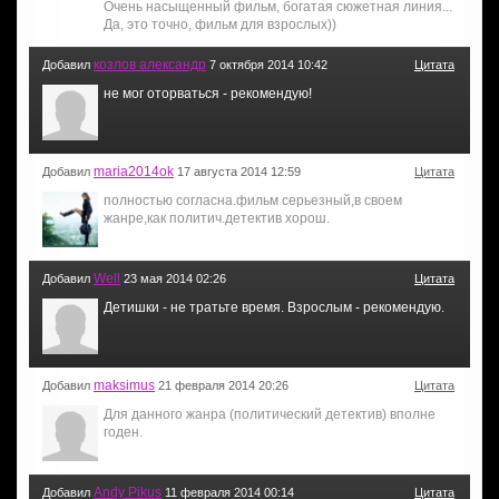
Очень насыщенный фильм, богатая сюжетная линия...
Да, это точно, фильм для взрослых))
козлов александр
Добавил
7 октября 2014 10:42
Цитата
не мог оторваться - рекомендую!
maria2014ok
Добавил
17 августа 2014 12:59
Цитата
полностью согласна.фильм серьезный,в своем
жанре,как политич.детектив хорош.
Well
Добавил
23 мая 2014 02:26
Цитата
Детишки - не тратьте время. Взрослым - рекомендую.
maksimus
Добавил
21 февраля 2014 20:26
Цитата
Для данного жанра (политический детектив) вполне
годен.
Andy Pikus
Добавил
11 февраля 2014 00:14
Цитата