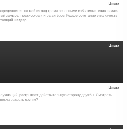
Цитата
пределяется, на мой взгляд тремя основными событиями, слившимися
ный замысел, режиссура и игра актёров. Редкое сочетание этих качеств
стоящий шедевр.
Цитата
Цитата
Поучающий, раскрывает действительную сторону дружбы. Смотреть
инесла радость другим?