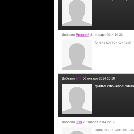
Евгений
Добавил
31 января 2014 10:33
Очень крутой фильм!
зло
Добавил
30 января 2014 20:18
фильм слюнявое говно
ппп
Добавил
29 января 2014 22:56
прикольно смотреть м