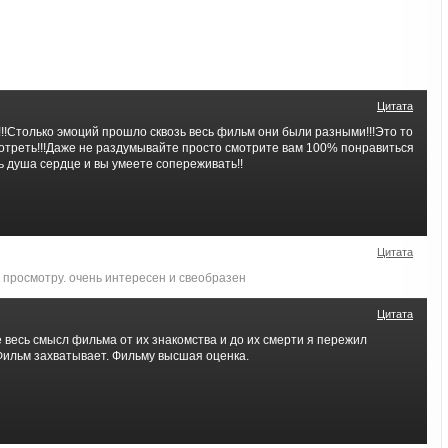
Цитата
!!Столько эмоций прошло сквозь весь фильм они были разными!!!Это то
мотреть!!!Даже не раздумывайте просто смотрите вам 100% понравиться
ть душа сердце и вы умеете сопереживать!!
Цитата
 просмотру. очень интересен и свеобразен
Цитата
 весь смысл фильма от их знакомства и до их смерти я пережил
Фильм захватывает. Фильму высшая оценка.