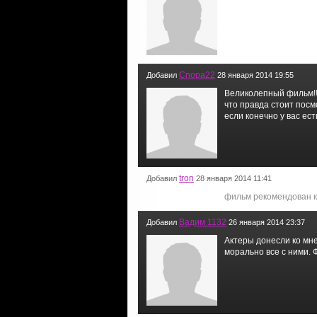
Cnopa22
Добавил
28 января 2014 19:55
Великолепный фильм!!
что правда стоит пос
если конечно у вас ес
tron
Добавил
28 января 2014 11:41
фильм рекомендован к
Вадим 1132
Добавил
26 января 2014 23:37
Актеры донесли ко мне
морально все с ними. 