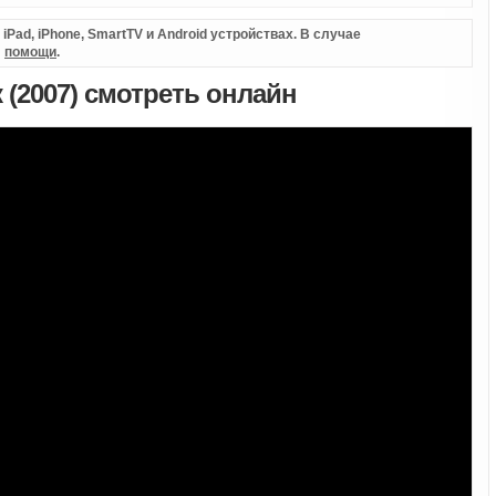
Pad, iPhone, SmartTV и Android устройствах. В случае
л
помощи
.
 (2007) смотреть онлайн