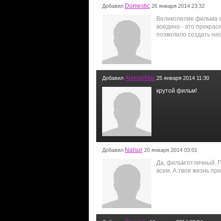
Domestic
Добавил
26 января 2014 23:32
Великолепие фильма о
воедино - это прекрас
позволило создать на
AlekseiMar
Добавил
25 января 2014 11:30
крутой фильм!
Nalsur
Добавил
20 января 2014 03:01
Да, фильм отличный. 
всем. А твоя жизнь пр