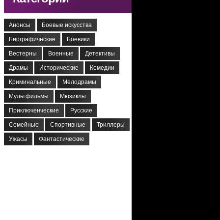
Анонсы
Боевые искусства
Биографические
Боевики
Вестерны
Военные
Детективы
Драмы
Исторические
Комедии
Криминальные
Мелодрамы
Мультфильмы
Мюзиклы
Приключенческие
Русские
Семейные
Спортивные
Триллеры
Ужасы
Фантастические