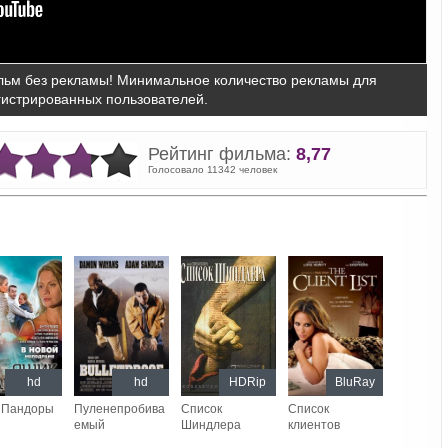
ьм без рекламы! Минимальное количество рекламы для
гистрированных пользователей.
Рейтинг фильма:
8,77
Голосовало 11342 человек
hd
hd
HDRip
BluRay
 Пандоры
Пуленепробива
Список
Список
емый
Шиндлера
клиентов