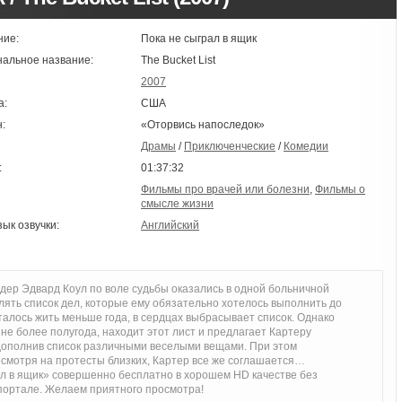
ние:
Пока не сыграл в ящик
нальное название:
The Bucket List
2007
а:
США
:
«Оторвись напоследок»
Драмы
/
Приключенческие
/
Комедии
:
01:37:32
Фильмы про врачей или болезни
,
Фильмы о
смысле жизни
зык озвучки:
Английский
дер Эдвард Коул по воле судьбы оказались в одной больничной
лять список дел, которые ему обязательно хотелось выполнить до
осталось жить меньше года, в сердцах выбрасывает список. Однако
не более полугода, находит этот лист и предлагает Картеру
дополнив список различными веселыми вещами. При этом
смотря на протесты близких, Картер все же соглашается…
л в ящик» совершенно бесплатно в хорошем HD качестве без
портале. Желаем приятного просмотра!