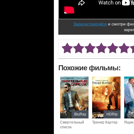
Зарегистрируйся
и смотри фил
заре
Похожие фильмы:
BluRay
HDRip
Смертельный
Тренер Картер
Ящик
список