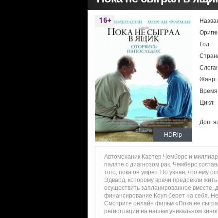
Назва
Ориги
Год:
Стран
Слоган
Жанр:
Время
Цикл:
Доп. я
HDRip
Автомеханик Картер Чемберс и миллиар
палате с диагнозом рак. Чемберс состав
того, пока он умрет. Но узнав, что ему 
Эдвард, которому врачи предрекли жить 
осуществить запланированное вместе, 
финансирование Коул берет на себя. Не
Смотрите онлайн фильм «Пока не сыгра
регистрации на нашем уникальном кино