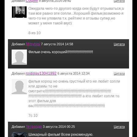
София
Добавил
9 августа 2014 09:40
Цитата
Ожидала чего-то другого когда они будут отрываться,а
там все равно эти сопли...Хороший фильм,возможно я
чего-то не уловила т.к. рейтинг и отзывы супер,но
может у меня такой вкус)
8 из 10
Mitsybisi
Добавил
7 августа 2014 14:58
Цитата
Фильм очень хороший!!!!!!!!!!!!!!!!!!!!!!!!!!!!
rostislav13041992
Добавил
6 августа 2014 12:34
Цитата
фильм хорош но очень грустный кто не любит сопли
или драмы то не
смотрите!!!!!!!!!!!!!!!!!!!!!!!!!!!!!!!!!!!!!!!!!!!!!!!!!!!!!!!!!!!!!!!!!!!!!!!!
!!!!!!!!!!!!!!!!!!!!!!!!!!!!!!!!!!!!!!!!!!!!!!!!!!!!!!!!!! а кто любит сопли то
этот фильм для
вас!!!!!!!!!!!!!!!!!!!!!!!!!!!!!!!!!!!!!!!!!!!!!!!!!!!!!!!!!!!!!!!!!!!!!!!!!!!!!
7с 10
Тетраэдр
Добавил
3 августа 2014 00:25
Цитата
Шикарный фильм! Всем рекомендую.