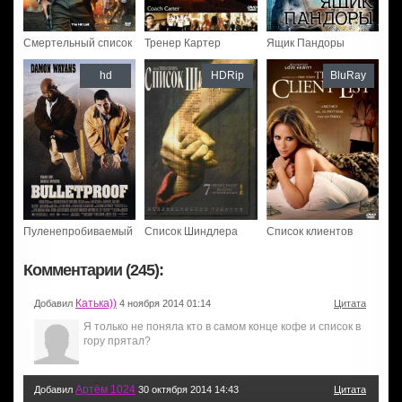
Смертельный список
Тренер Картер
Ящик Пандоры
hd
HDRip
BluRay
Пуленепробиваемый
Список Шиндлера
Список клиентов
Комментарии (245):
Катька))
Добавил
4 ноября 2014 01:14
Цитата
Я только не поняла кто в самом конце кофе и список в
гору прятал?
Артём 1024
Добавил
30 октября 2014 14:43
Цитата