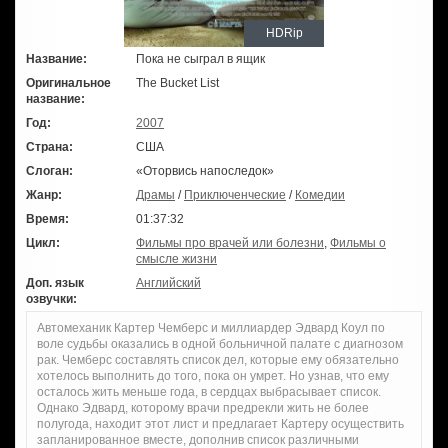
HDRip
Название:
Пока не сыграл в ящик
Оригинальное
The Bucket List
название:
Год:
2007
Страна:
США
Слоган:
«Оторвись напоследок»
Жанр:
Драмы
/
Приключенческие
/
Комедии
Время:
01:37:32
Цикл:
Фильмы про врачей или болезни
,
Фильмы о
смысле жизни
Доп. язык
Английский
озвучки:
Автомеханик Картер Чемберс и миллиардер Эдвард Коул по
воле судьбы оказались в одной больничной палате с диагнозом
рак. Чемберс составлять список дел, которые ему обязательно
хотелось выполнить до того, пока он умрет. Но узнав, что ему
осталось жить меньше года, в сердцах выбрасывает список.
Однако Эдвард, которому врачи предрекли жить не более
полугода, находит этот лист и предлагает Картеру осуществить
запланированное вместе, дополнив список различными