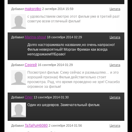
maksrotko
Добавил
2 октября 2014 15:59
Цитата
с удовольствием смотрю этот фильм уже в третий раз!
советую всем отличный фильм!
Marina-shout
Добавил
18 сентября 2014 02:29
Цитата
Долго настораживало название,но очень напрасно!
Фильм невероятный! Морган Фриман как всегда
неподражаем!!!!Браво!
Сергей
Добавил
16 сентября 2014 01:29
Цитата
Посмотрел фильм. Сижу сейчас и размышляю… и это
хороший признак) Фильм действительно стоит
просмотра. Рад, что время проведено не зря! Спасибо
огромное за фильм!
Олег
Добавил
13 сентября 2014 01:30
Цитата
Один из шедевров. Замечательный фильм.
TaTaPuH6080
Добавил
2 сентября 2014 01:56
Цитата