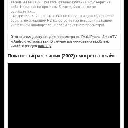
веселыми вещами. При этом финансирование Коул берет на
себя. Несмотря на протесты близких, Картер все же
соглашается…
Смотрите онлайн фильм «Пока не сыграл в ящик» совершенно
бесплатно в хорошем HD качестве без регистрации на нашем
уникальном кинопортале. Желаем приятного просмотра!
Этот фильм доступен для просмотра на iPad, iPhone, SmartTV
и Android устройствах. В случае возникновения проблем,
читайте раздел
помощи
.
Пока не сыграл в ящик (2007) смотреть онлайн