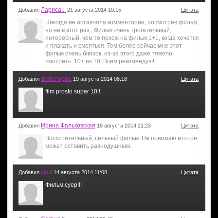
Лариса...
Добавил
21 августа 2014 10:15
Цитата
Никогда не оставляла комментарии, посмотрев фильм,
но не в этот раз.. Фильм очень трогательный,
интересный, чем то похож на фильм 1+1, когда хочется
и плакать и смеяться. Тем более сейчас мне этот
фильм очень близок, из-за этого даже тяжело
смотреть. 10+ из 10! Всем рекомендую!!
dadahoppa
Добавил
19 августа 2014 08:18
Цитата
film prosto super 10 !
Ирина Фальковская
Добавил
18 августа 2014 21:23
Цитата
Восхитительный, сильный фильм. Не понимаю кого он
может оставить равнодушным..
vlad
Добавил
14 августа 2014 11:08
Цитата
Фильм суер!!!