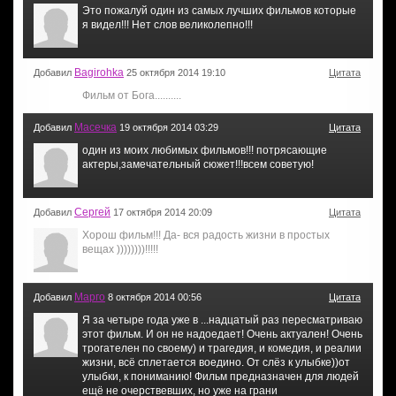
Это пожалуй один из самых лучших фильмов которые
я видел!!! Нет слов великолепно!!!
Bagirohka
Добавил
25 октября 2014 19:10
Цитата
Фильм от Бога..........
Масечка
Добавил
19 октября 2014 03:29
Цитата
один из моих любимых фильмов!!! потрясающие
актеры,замечательный сюжет!!!всем советую!
Сергей
Добавил
17 октября 2014 20:09
Цитата
Хорош фильм!!! Да- вся радость жизни в простых
вещах ))))))))!!!!!
Марго
Добавил
8 октября 2014 00:56
Цитата
Я за четыре года уже в ...надцатый раз пересматриваю
этот фильм. И он не надоедает! Очень актуален! Очень
трогателен по своему) и трагедия, и комедия, и реалии
жизни, всё сплетается воедино. От слёз к улыбке))от
улыбки, к пониманию! Фильм предназначен для людей
ещё не очерствевших, но уже на грани