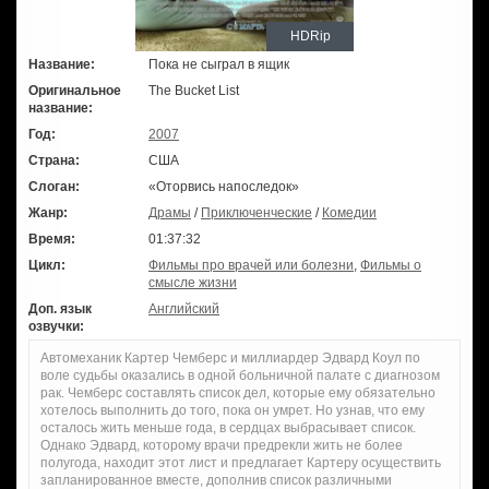
HDRip
Название:
Пока не сыграл в ящик
Оригинальное
The Bucket List
название:
Год:
2007
Страна:
США
Слоган:
«Оторвись напоследок»
Жанр:
Драмы
/
Приключенческие
/
Комедии
Время:
01:37:32
Цикл:
Фильмы про врачей или болезни
,
Фильмы о
смысле жизни
Доп. язык
Английский
озвучки:
Автомеханик Картер Чемберс и миллиардер Эдвард Коул по
воле судьбы оказались в одной больничной палате с диагнозом
рак. Чемберс составлять список дел, которые ему обязательно
хотелось выполнить до того, пока он умрет. Но узнав, что ему
осталось жить меньше года, в сердцах выбрасывает список.
Однако Эдвард, которому врачи предрекли жить не более
полугода, находит этот лист и предлагает Картеру осуществить
запланированное вместе, дополнив список различными