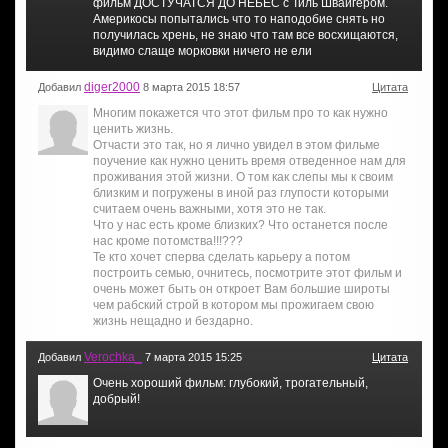
фильм ДОСТУЧАТСЯ ДО НЕБЕС с Тиль Швайгером.
Америкосы попытались что то наподобие снять но
получилась хрень, не знаю что там все восхищаются,
видимо слаще морковки ничего не ели
diger2000
Добавил
8 марта 2015 18:57
Цитата
Многим покажется что этот фильм про то как нужно
ценить жизнь.
Отчасти это так, но я лично увидел в этом фильме
поучение как нужно ценить время отведенное нам для
проживания этой жизни. О том как слепы мы к своим
близким и погружены в иной раз глупости которыми
считаем очень важными, хотя это не так.
Что у нас есть кроме близких? Что останется после
нас кроме потомства!!!???
Те кто хочет сперва сделать карьеру а потом
построить семью, очнитесь, посмотрите этот фильм и
очень может быть он откроет Вам большие широты
чем рабский строй в котором мы прожигаем свою
жизнь нещадно и бездарно.
Verochka_
Добавил
7 марта 2015 15:25
Цитата
Очень хороший фильм: глубокий, трогательный,
добрый!