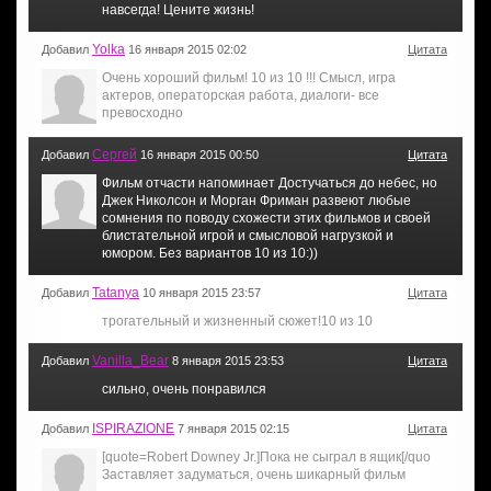
навсегда! Цените жизнь!
Yolka
Добавил
16 января 2015 02:02
Цитата
Очень хороший фильм! 10 из 10 !!! Смысл, игра
актеров, операторская работа, диалоги- все
превосходно
Сергей
Добавил
16 января 2015 00:50
Цитата
Фильм отчасти напоминает Достучаться до небес, но
Джек Николсон и Морган Фриман развеют любые
сомнения по поводу схожести этих фильмов и своей
блистательной игрой и смысловой нагрузкой и
юмором. Без вариантов 10 из 10:))
Tatanya
Добавил
10 января 2015 23:57
Цитата
трогательный и жизненный сюжет!10 из 10
Vanilla_Bear
Добавил
8 января 2015 23:53
Цитата
сильно, очень понравился
ISPIRAZIONE
Добавил
7 января 2015 02:15
Цитата
[quote=Robert Downey Jr.]Пока не сыграл в ящик[/quo
Заставляет задуматься, очень шикарный фильм