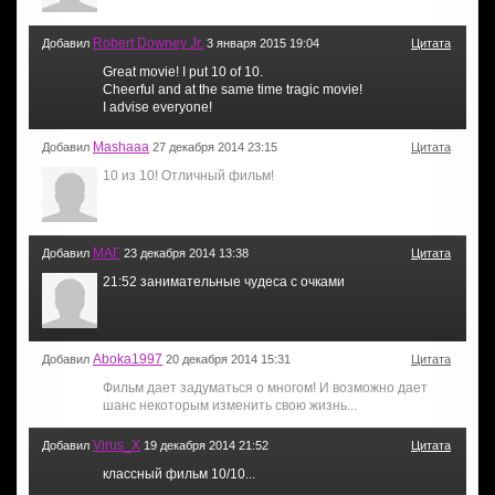
Robert Downey Jr.
Добавил
3 января 2015 19:04
Цитата
Great movie! I put 10 of 10.
Cheerful and at the same time tragic movie!
I advise everyone!
Mashaaa
Добавил
27 декабря 2014 23:15
Цитата
10 из 10! Отличный фильм!
МАГ
Добавил
23 декабря 2014 13:38
Цитата
21:52 занимательные чудеса с очками
Aboka1997
Добавил
20 декабря 2014 15:31
Цитата
Фильм дает задуматься о многом! И возможно дает
шанс некоторым изменить свою жизнь...
Virus_X
Добавил
19 декабря 2014 21:52
Цитата
классный фильм 10/10...