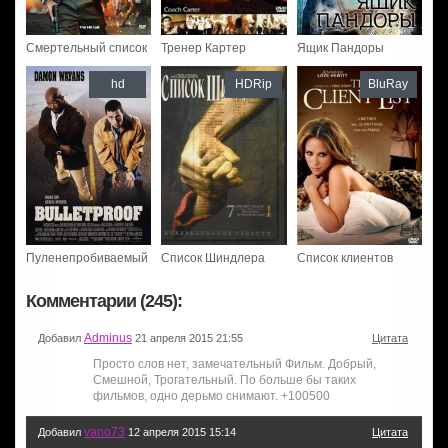
Смертельный список
Тренер Картер
Ящик Пандоры
hd
HDRip
BluRay
Пуленепробиваемый
Список Шиндлера
Список клиентов
Комментарии (245):
Adminus
Добавил
21 апреля 2015 21:55
Цитата
Просто слов нет, замечательный Фильм. Добрый,
Смешной, Трогательный. По больше бы таких
фильмов, одно дерьмо снимают. +100500
vano73
Добавил
12 апреля 2015 15:14
Цитата