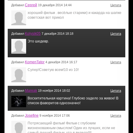
Сергей
Добавил
19 декабря 2014 14:44
Цитата
хороший фильм . весёлые старики) и какарда на шапке
советская вот прикол
Kolysik05
Добавил
7 декабря 2014 18:18
Цитата
Это шедевр.
KomenTator
Добавил
4 декабря 2014 16:17
Цитата
Супер!Советую всем!10 из 10!
Mareak
Добавил
19 ноября 2014 18:02
Цитата
Восхитительная картина! Глубоко задело за живое! В
список фаворитов однозначно!
Josefine
Добавил
9 ноября 2014 17:06
Цитата
Потрясающий фильм! Фильм с глубоким
жизненоважным смыслом! Один из лучших, если не
самый лучший фильм, что я видела!!!!