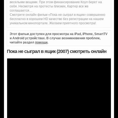
веселыми вещами. При этом финансирование Коул берет на
себя. Несмотря на протесты близких, Картер все же
соглашается…
Смотрите онлайн фильм «Пока не сыграл в ящик» совершенно
бесплатно в хорошем HD качестве без регистрации на нашем
уникальном кинопортале. Желаем приятного просмотра!
Этот фильм доступен для просмотра на iPad, iPhone, SmartTV
и Android устройствах. В случае возникновения проблем,
читайте раздел
помощи
.
Пока не сыграл в ящик (2007) смотреть онлайн