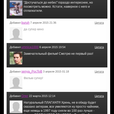
"Достучаться до небес" гораздо интереснее, но
посмотреть можно. Кстати, наверное с него и
сплагиатили.
buruh
Добавил
7 апреля 2015 21:36
Цитата
да супер кино
umnica1000
Добавил
6 апреля 2015 19:54
Цитата
Замечательный фильм! Смотрю не первый раз!
senya_PocToB
Добавил
3 апреля 2015 01:18
Цитата
Фильм супер!
Oлег
Добавил
22 марта 2015 12:14
Цитата
Натуральный ПЛАГИАТ!!! Хрень, не в обиду будет
сказано актерам, все умиляются ну просто чайники,
еще немцы в 1997 году сняли во 100 раз лучше -