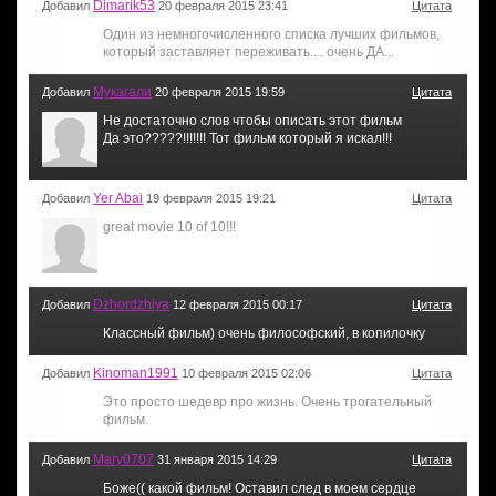
Dimarik53
Добавил
20 февраля 2015 23:41
Цитата
Один из немногочисленного списка лучших фильмов,
который заставляет переживать.... очень ДА...
Мукагали
Добавил
20 февраля 2015 19:59
Цитата
Не достаточно слов чтобы описать этот фильм
Да это?????!!!!!!! Тот фильм который я искал!!!
Yer Abai
Добавил
19 февраля 2015 19:21
Цитата
great movie 10 of 10!!!
Dzhordzhiya
Добавил
12 февраля 2015 00:17
Цитата
Классный фильм) очень философский, в копилочку
Kinoman1991
Добавил
10 февраля 2015 02:06
Цитата
Это просто шедевр про жизнь. Очень трогательный
фильм.
Mary0707
Добавил
31 января 2015 14:29
Цитата
Боже(( какой фильм! Оставил след в моем сердце