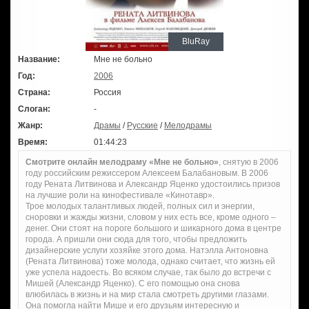
BluRay
Название:
Мне не больно
Год:
2006
Страна:
Россия
Слоган:
-
Жанр:
Драмы
/
Русские
/
Мелодрамы
Время:
01:44:23
Смотрите онлайн мелодраму «Мне не больно»
, снятую в 2006
году российским режиссером Алексеем Балабановым. В 2006
году Рената Литвинова и Александр Яценко удостоились призов
на лучшие роли на кинофестивале «Кинотавр».
Трое молодых талантливых людей, полных сил и энергии,
сноровки и жажды жизни, словом у них есть все, кроме одного –
денег. Они стоят на пороге большого и шикарного дома в центре
города. А пришли они сюда для того, чтобы предложить
дизайнерские услуги хозяйке этого дома. Натэлла Антоновна
(Рената Литвинова) тоже молода, однако считает, что жизнь ей
уже успела надоесть. Во всяком случае, так было до встречи с
Мишей (Александр Яценко). С его помощью она снова
влюбилась в жизнь и на мир стала смотреть другими глазами.
Она помогла найти Мише и его друзьям интересную и