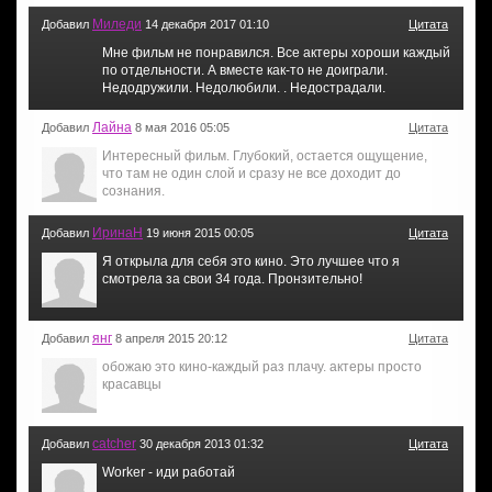
Миледи
Добавил
14 декабря 2017 01:10
Цитата
Мне фильм не понравился. Все актеры хороши каждый
по отдельности. А вместе как-то не доиграли.
Недодружили. Недолюбили. . Недострадали.
Лайна
Добавил
8 мая 2016 05:05
Цитата
Интересный фильм. Глубокий, остается ощущение,
что там не один слой и сразу не все доходит до
сознания.
ИринаН
Добавил
19 июня 2015 00:05
Цитата
Я открыла для себя это кино. Это лучшее что я
смотрела за свои 34 года. Пронзительно!
янг
Добавил
8 апреля 2015 20:12
Цитата
обожаю это кино-каждый раз плачу. актеры просто
красавцы
catcher
Добавил
30 декабря 2013 01:32
Цитата
Worker - иди работай