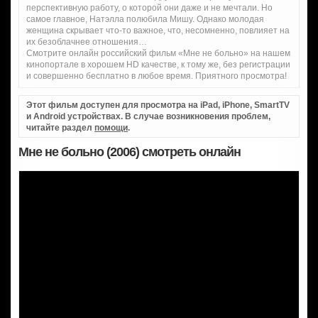
перспективную работу, о которой они даже и не мечтали. Но
самое главное, Натэлла полюбила Мишу. Однако молодая
женщина скрывает что-то важное, что, несомненно, повлияет на
их безоблачнее отношения…
Смотрите онлайн российский фильм «Мне не больно» на нашем
кинопортале в хорошем HD качестве, к тому же, без регистрации
и совершенно бесплатно в любое время. Приятного просмотра!
Этот фильм доступен для просмотра на iPad, iPhone, SmartTV
и Android устройствах. В случае возникновения проблем,
читайте раздел
помощи
.
Мне не больно (2006) смотреть онлайн