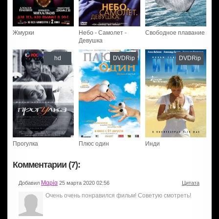
Жмурки
Небо - Самолет -
Свободное плавание
Девушка
hd
DVDRip
DVDRip
Прогулка
Плюс один
Инди
Комментарии (7):
Μαρία
Добавил
25 марта 2020 02:56
Цитата
Очень очень понравился фильм! Советую смотреть!