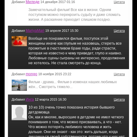
Миледи
Добавил
14 декабря 2017 01:16
Цитата
Замечательный фильм! Все как в жизни. Одним
поступком можно перекроить судьбу и даже сломать
жизни. А раскаяние приходит слишком поздно.
MariyaMari
Добавил
19 апреля 2017 15:30
Цитата
Вообще не понравился фильм, поступок этой
женщины иначе как глупым не назовешь, стереть все
прожитые в счастливом браке годы, ради страсти,
которая не известно к чему приведет, глупо и наивно.
Любовные сцены сыграны не интересно, продолжения
не хотелось. Не стала смотреть до конца.
mongo
Добавил
18 ноября 2015 23:22
Цитата
Фильм - драма... Фильм о изменах наших любимых
жён... Смотреть тяжело...
Инга
Добавил
12 марта 2015 16:30
Цитата
10 из 10) очень точно показана история бывшего
детдомовца
Он, как и многие, выросшие в детдоме не имел четкого
понимания о том, что можно присваивать, а что - нет.
Что можно потерять любимого человека и жить
дальше. Они не знают - как это: жить дальше, когда
лишаешься своей собственности, потому что у них нет