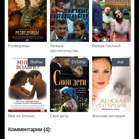
Разведчицы
Личные
Ванька Грозный
обстоятельства
BluRay
DVDRip
dvd
Мне не больно
Свои дети
Женская интуиция
Комментарии (4):