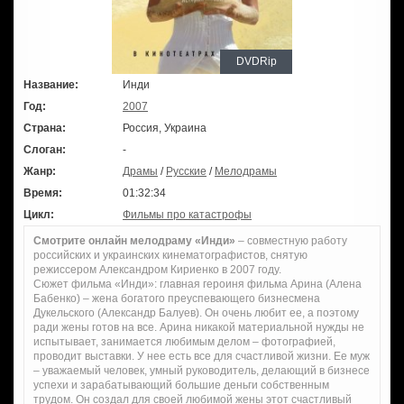
DVDRip
Название:
Инди
Год:
2007
Страна:
Россия, Украина
Слоган:
-
Жанр:
Драмы
/
Русские
/
Мелодрамы
Время:
01:32:34
Цикл:
Фильмы про катастрофы
Смотрите онлайн мелодраму «Инди»
– совместную работу
российских и украинских кинематографистов, снятую
режиссером Александром Кириенко в 2007 году.
Сюжет фильма «Инди»: главная героиня фильма Арина (Алена
Бабенко) – жена богатого преуспевающего бизнесмена
Дукельского (Александр Балуев). Он очень любит ее, а поэтому
ради жены готов на все. Арина никакой материальной нужды не
испытывает, занимается любимым делом – фотографией,
проводит выставки. У нее есть все для счастливой жизни. Ее муж
– уважаемый человек, умный руководитель, делающий в бизнесе
успехи и зарабатывающий большие деньги собственным
трудом. Он создал для своей любимой жены этот счастливый