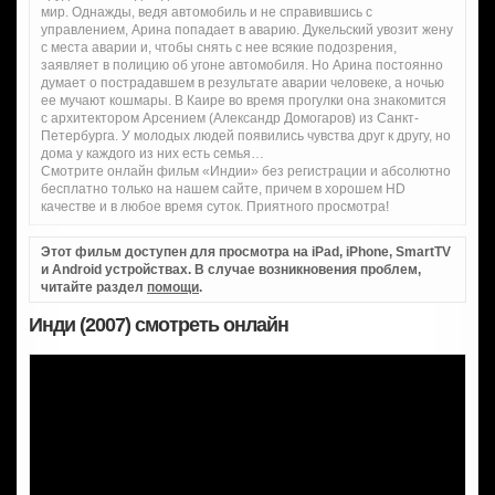
мир. Однажды, ведя автомобиль и не справившись с
управлением, Арина попадает в аварию. Дукельский увозит жену
с места аварии и, чтобы снять с нее всякие подозрения,
заявляет в полицию об угоне автомобиля. Но Арина постоянно
думает о пострадавшем в результате аварии человеке, а ночью
ее мучают кошмары. В Каире во время прогулки она знакомится
с архитектором Арсением (Александр Домогаров) из Санкт-
Петербурга. У молодых людей появились чувства друг к другу, но
дома у каждого из них есть семья…
Смотрите онлайн фильм «Индии» без регистрации и абсолютно
бесплатно только на нашем сайте, причем в хорошем HD
качестве и в любое время суток. Приятного просмотра!
Этот фильм доступен для просмотра на iPad, iPhone, SmartTV
и Android устройствах. В случае возникновения проблем,
читайте раздел
помощи
.
Инди (2007) смотреть онлайн