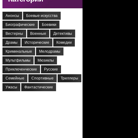
Анонсы
Боевые искусства
Биографические
Боевики
Вестерны
Военные
Детективы
Драмы
Исторические
Комедии
Криминальные
Мелодрамы
Мультфильмы
Мюзиклы
Приключенческие
Русские
Семейные
Спортивные
Триллеры
Ужасы
Фантастические