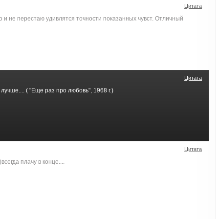
Цитата
о и не перестаю удивлятся точности показанных чувст. Отличный
Цитата
учше.... ( "Еще раз про любовь", 1968 г.)
Цитата
сегда плачу в конце....