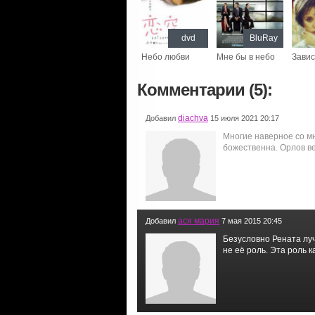
dvd
BluRay
Небо любви
Мне бы в небо
Завис
Комментарии (5):
diachva
Добавил
15 июля 2021 20:17
Многие наверное со мн
божественна. Орлов в
ася мария
Добавил
7 мая 2015 20:45
Безусловно Рената лу
не её роль. Эта роль к