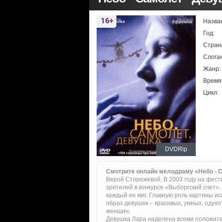
Назва
Год:
Стран
Слоган
Жанр:
Время
Цикл:
DVDRip
Смотрите онлайн мелодраму «Небо - 
Верой Сторожевой. В 2003 году на фест
зрителей в конкурсе «Выборгский счет».
каждый ее миг. Главную роль картины и
образ девушек – красивых, умных, одух
женщин.
Девушка Лара наделена всеми положите