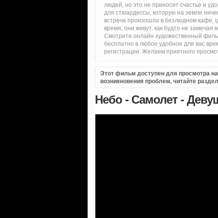
людей, но это не приносит счастье и у
для стюардессы, которую на земле ничег
встреча произошла в безлюдном кафе, гд
время, они живут, как будто не замечая 
Смотрите онлайн художественный фильм
бесплатно в любое удобное для вас вре
регистрации. Желаем приятного просмо
Этот фильм доступен для просмотра на i
возникновения проблем, читайте разде
Небо - Самолет - Деву