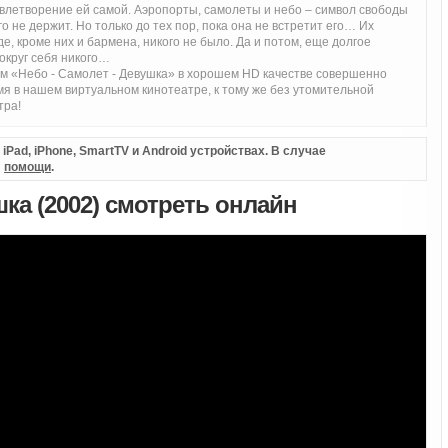
довлетворение ей самой. Аэропорты, самолеты и небо – символ свободы
о не держит. Но только до тех пор, пока она не встретит его… Их
е, кроме них и бармена, никого не было. Да и потом, еще долгое
вокруг себя никого…
 «Небо - Самолет - Девушка» в хорошем HD качестве совершенно
мя в нашем виртуальном кинотеатре, к тому же без утомительной
тра!
Pad, iPhone, SmartTV и Android устройствах. В случае
л
помощи
.
шка (2002) смотреть онлайн