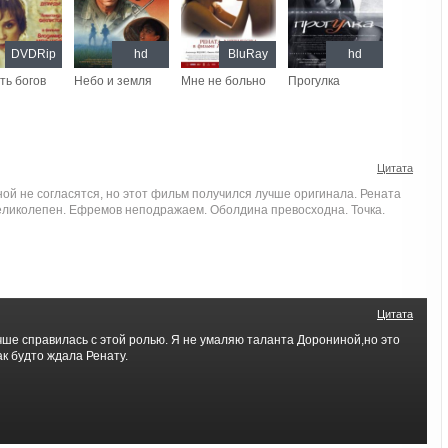
DVDRip
hd
BluRay
hd
ть богов
Небо и земля
Мне не больно
Прогулка
Цитата
ой не согласятся, но этот фильм получился лучше оригинала. Рената
еликолепен. Ефремов неподражаем. Оболдина превосходна. Точка.
Цитата
чше справилась с этой ролью. Я не умаляю таланта Дорониной,но это
ак будто ждала Ренату.