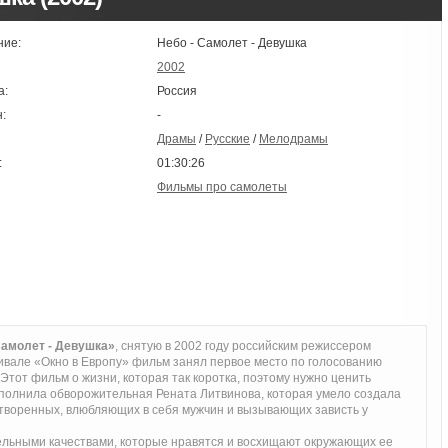
ние:
Небо - Самолет - Девушка
2002
а:
Россия
:
-
Драмы
/
Русские
/
Мелодрамы
:
01:30:26
Фильмы про самолеты
Самолет - Девушка»
, снятую в 2002 году российским режиссером
ивале «Окно в Европу» фильм занял первое место по голосованию
 Этот фильм о жизни, которая так коротка, поэтому нужно ценить
сполнила обворожительная Рената Литвинова, которая умело создала
отворенных, влюбляющих в себя мужчин и вызывающих зависть у
льными качествами, которые нравятся и восхищают окружающих ее