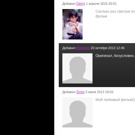
Geny
Добавил
1 апреля 2015 20:51
Сколько раз смотрю ег
фильм
Мадина
Добавил
20 октября 2013 12:46
Оригинал, безусловно, л
Soso
Добавил
5 июня 2013 19:03
Мой любимый фильм)))в