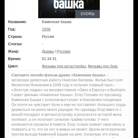
DVDRip
Название:
Каменная башка
Год:
2008
Страна:
Россия
Слоган:
-
Жанр:
Драмы
/
Русские
Время:
01:34:31
Цикл:
Фильмы про катастрофы
,
Фильмы про бокс
Смотрите онлайн фильм-драму «Каменная башка»
–
актерскую дебютную работу Николая Валуева. Фильм был снят
Филиппом Янковским в 2008 году и получил главный приз –
«Золотую ладью» на кинофестивале «Окно в Европу» в Выборге.
Сюжет фильма «Каменная башка»: Егор Головин по прозвищу
Каменная Башка с успехом выступает в боксерских поединках.
Он почти не чувствует боли и ему не составляет большого труда
держаться на ринге много раундов. Но однажды Егор вместе с
женой попадает в автокатастрофу, в результате которой жена
погибает, а он получает сильную травму головы. У него
начинаются провалы в памяти. Егор только помнит свою жену, а
поверить в то, что ее нет в живых не может. Врачи категорически
против выхода Каменной Башки на ринг, поскольку это очень