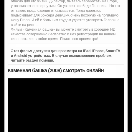
опасно для его жизни. Директор, пытаясь заработать на Егоре,
уговаривает его вернуться. Он уверен в победе Головина. Но тот
от такого предложения отказывается. Тогда директор
подыскивает для боксера девушку, очень похожую на погибшую
жену Егора. И ей с большим трудом удается уговорить Головина
выйти на ринг…
Фильм «Каменная башка» вы можете смотреть в хорошем HD
качестве совершенно бесплатно и без регистрации на нашем
кинопортале в любое время. Приятного просмотра!
Этот фильм доступен для просмотра на iPad, iPhone, SmartTV
и Android устройствах. В случае возникновения проблем,
читайте раздел
помощи
.
Каменная башка (2008) смотреть онлайн