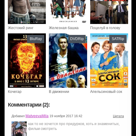
Жестокий ринг
Железная башка
Поцелуй в голову
BluRay
DVDRip
SATRip
Кочегар
В движении
Апельсиновый сок
Комментарии (2):
MatveevaMila
Добавил
19 ноября 2017 16:42
Цитата
как то не хочется про придурков, хоть и знаменитых,
фильм смотреть