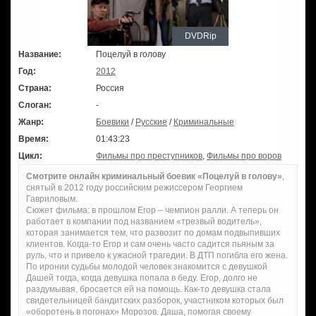
DVDRip
Название:
Поцелуй в голову
Год:
2012
Страна:
Россия
Слоган:
-
Жанр:
Боевики
/
Русские
/
Криминальные
Время:
01:43:23
Цикл:
Фильмы про преступников
,
Фильмы про воров
Смотрите онлайн криминальный боевик «Поцелуй в голову»
,
снятый в 2012 году российским режиссером Георгием
Гавриловым.
Сюжет фильма: в прошлом Егор – чемпион ралли. А теперь он
работает в компании под названием «трезвый водитель»,
которая занимается тем, что развозит по домам подвыпивших
клиентов. Когда-то Егор и сам очень часто садится пьяным за
руль, что и привело к ужасной трагедии. В ДТП погибла его жена.
По иронии судьбы молодой человек знакомится с девушкой
Дашей тогда, когда девушка попала в беду. Егор, долго не
раздумывая, бросается ей на помощь. Как-то девушка стала
свидетельницей бандитских разборок, участником которых был
«оборотень в погонах» Морозов. Даша, помогая своему