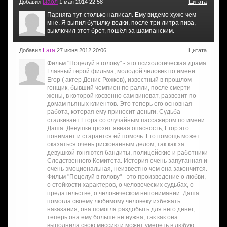
ыаол
Добавил
1 мая 2014 22:58
Цитата
Парняга тут столько написал. Ему видемо хуже чем
мне. Я выпил бутылку водки, после три литра пива,
выключил этот брет, пошёл за шампанским.
Fara
Добавил
27 июня 2012 20:06
Цитата
Фильм "Поцелуй в голову" - это психологическая драма.
Главный герой фильма, молодой человек по имени
Егор ( актер Денис Рожков), известный в прошлом
гонщик, бывший чемпион по ралли, после смерти
жены, в которой косвенно сам виноват, развозит по
домам пьяных клиентов. Это теперь его основная
работа, которая ему приносит деньги. Судьба
сталкивает Егора со случайным пассажиром по имени
Даша. Девушке грозит явная опасность, Егор это
понимает и старается ей помочь. Его помощь может
оказаться очень рискованным делом, так как за
девушкой гоняются бандиты, полицейские и работники
Следственного Комитета. История очень запутанная и
очень эмоциональная, неизвестно чем она закончится.
Фильм "Поцелуй в голову" - это произведение о любви,
о стойкости характеров, о человеческих судьбах, о
предательстве, о человеческом непонимании. Даша
помогла своему любимому человеку избежать
наказания, она помогла раздобыть для него денег,
теперь она ему больше не нужна, так как она
выполнила свою миссию и может умереть в любую