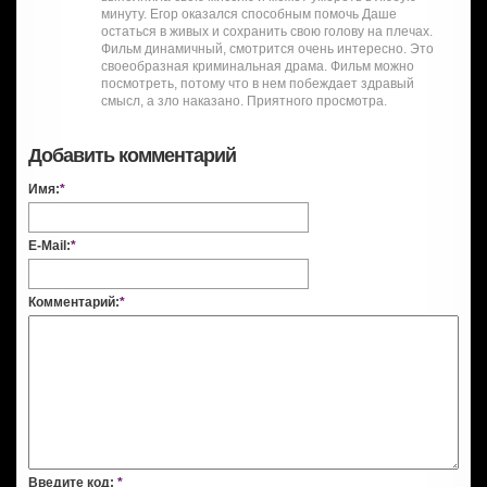
минуту. Егор оказался способным помочь Даше
остаться в живых и сохранить свою голову на плечах.
Фильм динамичный, смотрится очень интересно. Это
своеобразная криминальная драма. Фильм можно
посмотреть, потому что в нем побеждает здравый
смысл, а зло наказано. Приятного просмотра.
Добавить комментарий
Имя:
*
E-Mail:
*
Комментарий:
*
Введите код:
*