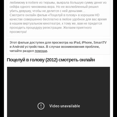
любимому в побеге из тюрьмы, выкрала большую сумму денег из
сейфа одного чиновника-вора. Но ее возлюбленный решил
убить девушку, чтобы не делится с ней деньгами…
Смотрите онлайн фильм «Поцелуй в голову» в хорошем HD
качестве совершенно бесплатно в любое удобное для вас время
в нашем виртуальном кинотеатре, к тому же, вам не придется
проходить процедуру регистрации. Желаем приятного
просмотра!
Этот фильм доступен для просмотра на iPad, iPhone, SmartTV
и Android устройствах. В случае возникновения проблем,
читайте раздел
помощи
.
Поцелуй в голову (2012) смотреть онлайн