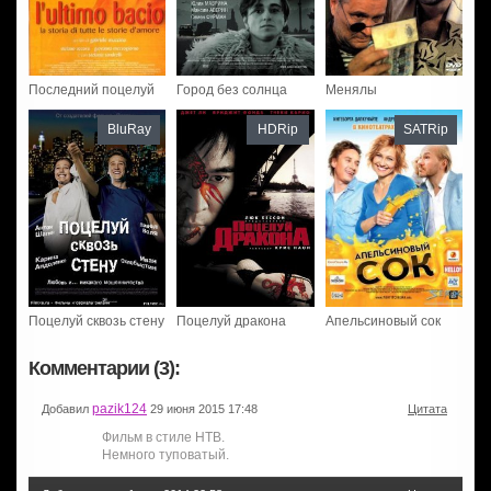
Последний поцелуй
Город без солнца
Менялы
BluRay
HDRip
SATRip
Поцелуй сквозь стену
Поцелуй дракона
Апельсиновый сок
Комментарии (3):
pazik124
Добавил
29 июня 2015 17:48
Цитата
Фильм в стиле НТВ.
Немного туповатый.