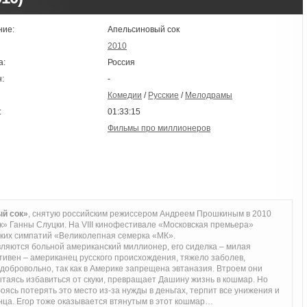
ние:
Апельсиновый сок
2010
а:
Россия
:
-
Комедии
/
Русские
/
Мелодрамы
:
01:33:15
Фильмы про миллионеров
й сок»
, снятую российским режиссером Андреем Прошкиным в 2010
» Ганны Слуцки. На VIII кинофестивале «Московская премьера»
ских симпатий «Великолепная семерка «МК».
ляются больной американский миллионер, его сиделка – милая
тивен – американец русского происхождения, тяжело заболев,
 добровольно, так как в Америке запрещена эвтаназия. Втроем они
ытаясь избавиться от скуки, превращает Дашину жизнь в кошмар. Но
ясь потерять это место из-за нужды в деньгах, терпит все унижения и
нца. Егор тоже оказывается втянутым в этот кошмар…