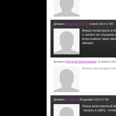
анастасия1975
Добавил
3 июня 2014 17:58
Вчера посмотрела в-пер
ч. ничего не слышала 
испытывала таких эмо
эмоции.
Наталья Васильевна
Добавил
11 апреля 201
Фильм, как предвестни
anikonov
Добавил
28 декабря 2013 17:36
Очень качественный ф
- вопрос к сайту - по