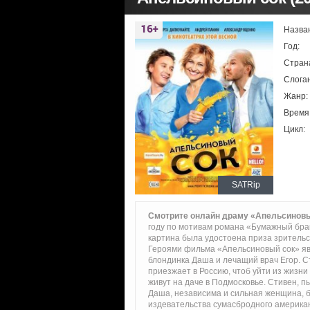
Назва
Год:
Стран
Слоган
Жанр:
Время
Цикл:
SATRip
Смотрите онлайн драму «Апельсиновы
году по мотивам романа «Бумажный брак
картина была удостоена приза зритель
Героями фильма «Апельсиновый сок» яв
блондинка Даша и лечащий врач Егор. С
приезжает в Россию, чтоб уйти из жизни
живут на даче в Подмосковье. Стивен, п
Даша, независима и сильная женщина, бо
издевательства сумасбродного америка