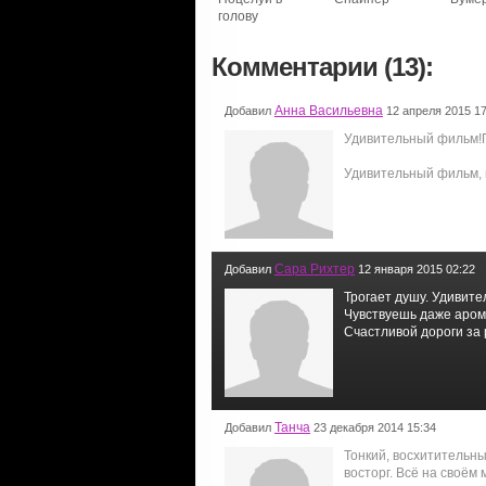
голову
Комментарии (13):
Анна Васильевна
Добавил
12 апреля 2015 17
Удивительный фильм!П
Удивительный фильм, 
Сара Рихтер
Добавил
12 января 2015 02:22
Трогает душу. Удивите
Чувствуешь даже аромат
Счастливой дороги за р
Танча
Добавил
23 декабря 2014 15:34
Тонкий, восхитительны
восторг. Всё на своём 