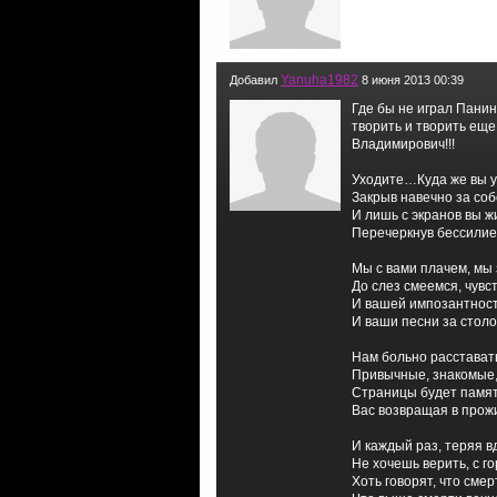
Yanuha1982
Добавил
8 июня 2013 00:39
Где бы не играл Пани
творить и творить еще
Владимирович!!!
Уходите…Куда же вы у
Закрыв навечно за со
И лишь с экранов вы ж
Перечеркнув бессили
Мы с вами плачем, мы 
До слез смеемся, чув
И вашей импозантнос
И ваши песни за стол
Нам больно расстават
Привычные, знакомы
Страницы будет памят
Вас возвращая в про
И каждый раз, теряя в
Не хочешь верить, с г
Хоть говорят, что сме