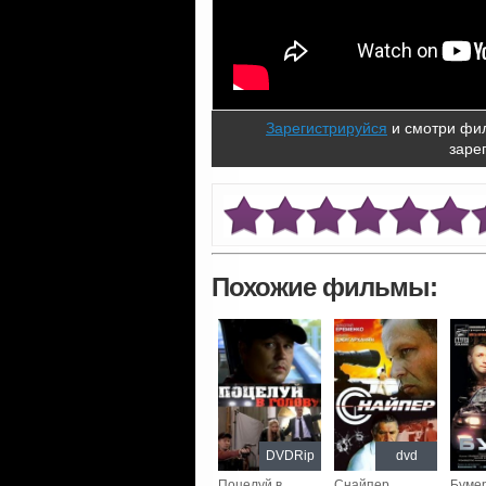
Зарегистрируйся
и смотри фил
заре
Похожие фильмы:
DVDRip
dvd
Поцелуй в
Снайпер
Буме