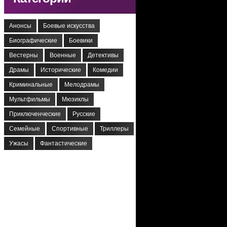
Анонсы
Боевые искусства
Биографические
Боевики
Вестерны
Военные
Детективы
Драмы
Исторические
Комедии
Криминальные
Мелодрамы
Мультфильмы
Мюзиклы
Приключенческие
Русские
Семейные
Спортивные
Триллеры
Ужасы
Фантастические