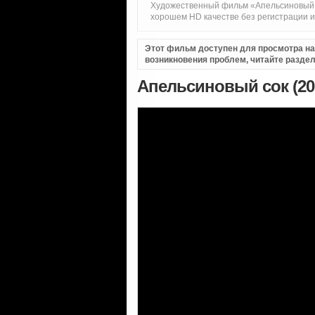
Художественный фильм «Апельсиновый со
хорошем HD качестве без регистрации 
Этот фильм доступен для просмотра на i
возникновения проблем, читайте разде
Апельсиновый сок (20