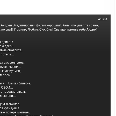
Цитата
н Андрей Владимирович, фильм хороший! Жаль, что ушел так рано,
, но увы!!! Помним, Любим, Скорбим! Светлая память тебе Андрей
ходите?!
бою дверь…
ивые смотрите,
е потерь…
за вас волнуемся,
ствуем, живем…
тью любуемся,
ом поем…
ься… Вы как близкие,
е, СВОИ…
ь перелистывать,
житые дни…
друг любимое,
оря чуть дыша…
рть – потеря мнимая,