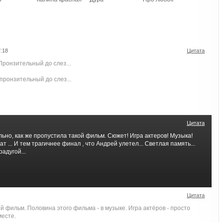
:18
Цитата
ронзительный до слез...
пронзительный до слез...
Цитата
льно, как же пропустила такой фильм. Сюжет! Игра актеров! Музыка!
 ... И тем трагичнее финал , что Андрей улетел... Светлая память...
адугой...
Цитата
й фильм. Половина этого фильма - в музыке. Игра актёров - просто
месте.