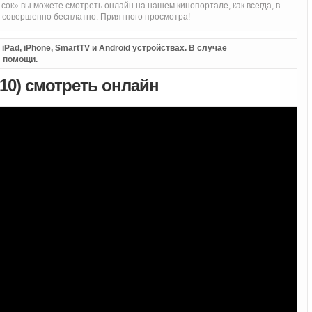
к» вы можете смотреть онлайн на нашем кинопортале, как всегда, в
и совершенно бесплатно. Приятного просмотра!
Pad, iPhone, SmartTV и Android устройствах. В случае
л
помощи
.
10) смотреть онлайн