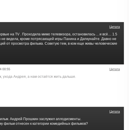
Цитата
вые на TV . Проходила мимо телевизора, остановилась ... и всё.... 1.5
и не видела, кроме потрясающей игры Панина и Дапкунайте. Давно не
ций от просмотра фильма. Советую тем, в ком еще живы человеческие
4 00:55
Цитата
к, ухода Андрея, а нам остаётся жить дальше.
Цитата
ильм. Андрей Прошкин заслужил аплодисменты.
чему фильм отнесен к категории комедийных фильмов?