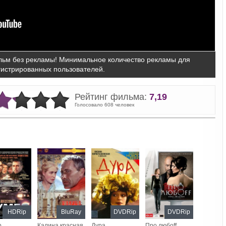
ьм без рекламы! Минимальное количество рекламы для
гистрированных пользователей.
Рейтинг фильма:
7,19
Голосовало 608 человек
HDRip
BluRay
DVDRip
DVDRip
р
Калина красная
Дура
Про любоff