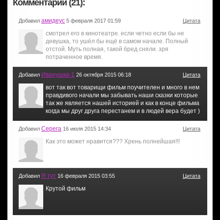
Комментарии (21):
амидеус
Добавил
5 февраля 2017 01:59
Цитата
смотрел его в кинотеатре. если четно если бы не
девушка, то ушёл бы ещё в самом начале. Полный
отстой. Муть полная, такой бред сняли. зря
потраченное время.
Иванушка-1
Добавил
26 октября 2015 06:18
Цитата
вот так вот товарищи фильм поучителен и много в нем
правдивого начали мы забывать наши сказки которые
так же является нашей историей и как в конце фильма
когда мы друг друга перестанем и в людей вера будет )
Серега
Добавил
16 июля 2015 14:34
Цитата
Как это может нравится??? Хрень полнейшая!!!
Я тут
Добавил
16 февраля 2015 03:55
Цитата
Крутой фильм