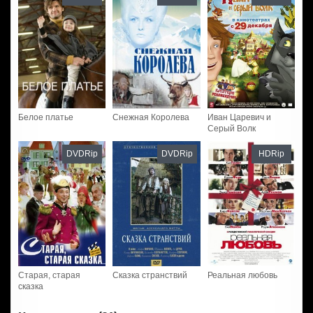
Белое платье
Снежная Королева
Иван Царевич и
Серый Волк
DVDRip
DVDRip
HDRip
Старая, старая
Сказка странствий
Реальная любовь
сказка