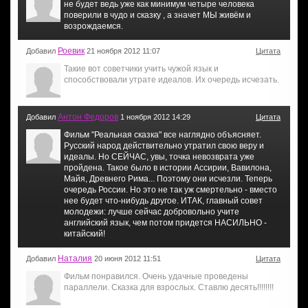
не будет ведь уже как минимум четыре человека
поверили в чудо и сказку , а значет МЫ живём и
возрождаемся.
Роевик
Добавил
21 ноября 2012 11:07
Цитата
Такие вот советчики учить чужой язык и
способствовали утрате идеалов. Их очередь исчезать.
Антон Федоров
Добавил
1 ноября 2012 14:29
Цитата
Фильм "Реальная сказка" все наглядно объясняет.
Русский народ действительно утратил свою веру и
идеалы. Но СЕЙЧАС, увы, точка невозврата уже
пройдена. Такое было в истории Ассирии, Вавилона,
Майя, Древнего Рима... Поэтому они исчезли. Теперь
очередь России. Но это не так уж смертельно - вместо
нее будет что-нибудь другое. ИТАК, главный совет
молодежи: лучше сейчас добровольно учите
английский язык, чем потом придется НАСИЛЬНО -
китайский!
Наталия
Добавил
20 июня 2012 11:51
Цитата
Фильм понравился. Очень удачные проведены
параллели. Сказка для взрослых. Ставлю десять!!!!!!!!