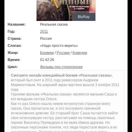
BluRay
Название:
Реальная сказка
Год:
2011
Страна:
Россия
Слоган:
«Надо просто верить»
Жанр:
Боевики
/
Русские
/
Комедии
Время:
01:42:26
Цикл:
Фильмы про супергероев
Смотрите онлайн комедийный боевик «Реальная сказка»
,
который был снят в 2011 году режиссером Андреем
Мармонтовым. На широкий экран картина вышла 3 ноября 2011
года.
Героями фильма «Реальная сказка» являются мальчик Саша и
его младшая сестра Олеся.
Как-то раз Олеся нашла никем нетронутую странную книгу
сказок. Она прочитала ее, и это послужило причиной
исчезновения девочки. Ее старший брат Саша пытается найти
свое исчезнувшую сестру, рассчитывая на помощь сказочных
героев: Василису Премудрую и ее мужа Ивана-дурачка. Но
сказочные персонажи поняли, что люди перестали верить в их
существование. Поэтому они переселились в нашу жизнь: