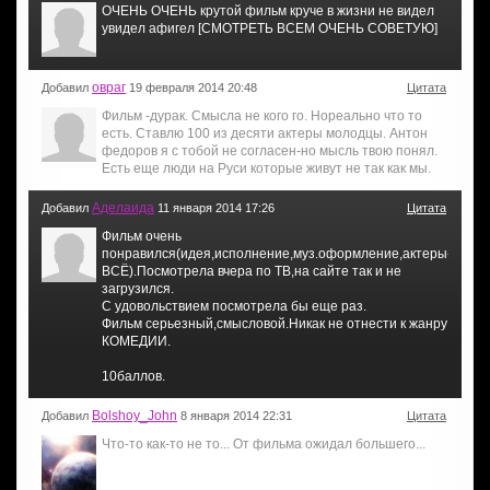
ОЧЕНЬ ОЧЕНЬ крутой фильм круче в жизни не видел
увидел афигел [СМОТРЕТЬ ВСЕМ ОЧЕНЬ СОВЕТУЮ]
овраг
Добавил
19 февраля 2014 20:48
Цитата
Фильм -дурак. Смысла не кого го. Нореально что то
есть. Ставлю 100 из десяти актеры молодцы. Антон
федоров я с тобой не согласен-но мысль твою понял.
Есть еще люди на Руси которые живут не так как мы.
Аделаида
Добавил
11 января 2014 17:26
Цитата
Фильм очень
понравился(идея,исполнение,муз.оформление,актеры-
ВСЁ).Посмотрела вчера по ТВ,на сайте так и не
загрузился.
С удовольствием посмотрела бы еще раз.
Фильм серьезный,смысловой.Никак не отнести к жанру
КОМЕДИИ.
10баллов.
Bolshoy_John
Добавил
8 января 2014 22:31
Цитата
Что-то как-то не то... От фильма ожидал большего...