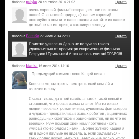
gulyka
Добавил
20 сентября 2014 21:02
Цитата
очень хороший фильм!!!возвращает нас к истокам
нашей Славянской природы(к нашим корням)!
пожалуйста помните наши сказки и читайте их нашим
детям! не как историю, а как живую легенду.
Васаби
Добавил
27 июля 2014 22:11
Цитата
Приятно удивлена.Давно не получала такого
удовольствия от просмотра современных фильмов.
Безруков ! Ермольник! А так же весь состав! БРАВО!!!
bianka
Добавил
16 июля 2014 14:16
Цитата
...Предыдущий коммент явно Кащей писал...
Конечно же, смотреть - смотреть всей семьёй и
включив голову.
Сказка - ложь, да в ней намёк, а намёк такой явный и
страшный, что кровь в жилах стынет. Мы из живых
людей - весёлых, романтичных, душевных фантазёров
и чудаков - превратились в живых роботов , в циничных
равнодушных скептиков и рационалистов, ни во что не
верящих. Руку помощи хрен кому протянем - хоть
умирай кто-то рядом с нами. ...Более жуткого Кащея я
ни в одном фильме не видела, а, если задуматься -
таких полно вокруг. Быть "кащеем" нынче модно, круто