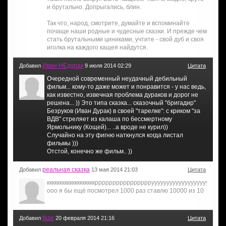
и брутально. Допрыгались, блин.
Так что, народ, смотрите, думайте и вспоминайте
почаще наши родные и чудесные сказки. И прежде чем
стать брутальными циниками, учтите - свой дуб и своя
иголка на каждого кащея найдутся.
Иван НЕдурак
Добавил
9 июля 2014 02:29
Цитата
Очередной современный неудачный дебильный
фильм... кому-то даже может и понравится - у нас ведь,
как известно, извечная проблема дураков и дорог не
решена... )) Это типа сказка... сказочный "бригадир"
Безруков (Иван Дурак) в своей "тарелке": с криком "за
ВДВ" стреляет из калаша по бессмертному
Ярмольнику (Кощей)... ..а вроде не курил))
Случайно на эту фигню наткнулся когда листал
фильмы )))
Отстой, конечно же фильм.. ))
реальная сказка
Добавил
13 мая 2014 21:03
Цитата
кккккккккккккккккккррррррррррррррррууууууууууууууууууууутт
ооо я бы ещё посмотрел 1000 раз ставлю 10000 из 10
fase
Добавил
20 февраля 2014 21:16
Цитата