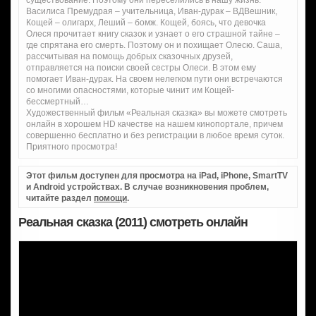
Василиса Премудрая – учительница, Иван-дурак – ВДВешник,
Кощей – олигарх, Леший – бомж. Кощей, боясь, что девочка
Олеся прочитает книгу сказок и узнает о его страшной тайне –
где спрятана его смерть. Поэтому он и похищает Олесю. Саша,
рассчитывая на помощь добрых сказочных друзей,
отправляется на поиски своей сестры Олеси. В этом ему
помогает Иван-дурак. На своем нелегком пути они встречаются
со многими опасностями, которые чинит им Кощей-
бессмертный…
Художественный фильм «Реальная сказка» вы можете смотреть
онлайн в хорошем HD качестве на нашем кинопортале, причем
совершенно бесплатно и без регистрации в любое время суток.
Приятного просмотра!
Этот фильм доступен для просмотра на iPad, iPhone, SmartTV
и Android устройствах. В случае возникновения проблем,
читайте раздел
помощи
.
Реальная сказка (2011) смотреть онлайн