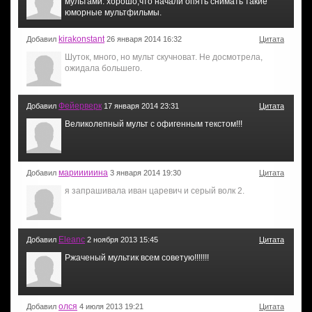
мультами. хорошо,что начали опять снимать такие
юморные мультфильмы.
kirakonstant
Добавил
26 января 2014 16:32
Цитата
Шуток, много, но мульт скучноват. Не досмотрела,
ожидала большего.
Фейерверк
Добавил
17 января 2014 23:31
Цитата
Великолепный мульт с офигенным текстом!!!
марииииина
Добавил
3 января 2014 19:30
Цитата
я запрашивала иван царевич и серый волк 2.
Eleanc
Добавил
2 ноября 2013 15:45
Цитата
Ржаченый мультик всем советую!!!!!!!
олся
Добавил
4 июля 2013 19:21
Цитата