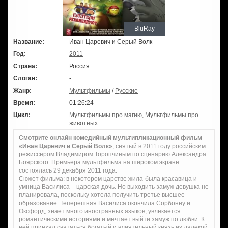
BluRay
Название:
Иван Царевич и Серый Волк
Год:
2011
Страна:
Россия
Слоган:
-
Жанр:
Мультфильмы
/
Русские
Время:
01:26:24
Цикл:
Мультфильмы про магию
,
Мультфильмы про
животных
Смотрите онлайн комедийный мультипликационный фильм
«Иван Царевич и Серый Волк»
, снятый в 2011 году российским
режиссером Владимиром Торопчиным по сценарию Александра
Боярского. Премьера мультфильма на широком экране
состоялась 29 декабря 2011 года.
Сюжет фильма: в некотором царстве жила-была красавица и
умница Василиса – царская дочь. Но выходить замуж девушка не
планировала, поскольку хотела получить третье высшее
образование. Теперешняя Василиса окончила Сорбонну и
Оксфорд, знает много иностранных языков, увлекается
романтическими историями и мечтает выйти замуж по любви. К
ней приехал свататься богатый и влиятельный князь из далекой