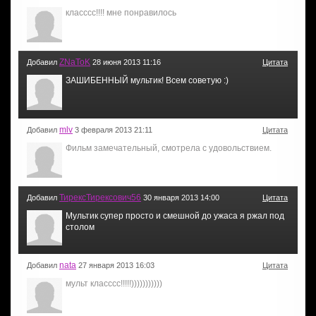
класссс!!!! мне понравилось
ZNaToK
Добавил
28 июня 2013 11:16
Цитата
ЗАШИБЕННЫЙ мультик! Всем советую :)
mlv
Добавил
3 февраля 2013 21:11
Цитата
Фильм замечательный, смотрела с удовольствием.
ТирексТирексович56
Добавил
30 января 2013 14:00
Цитата
Мультик супер просто и смешной до ужаса я ржал под
столом
nata
Добавил
27 января 2013 16:03
Цитата
мульт класссс!!!!!)))))))))))