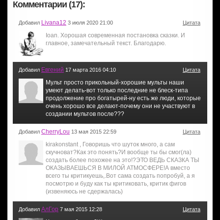
Комментарии (17):
Livana12
Добавил
3 июля 2020 21:00
Цитата
Ioan. Хорошая современная постановка сказки. И
главное, замечательный текст. Благодарю.
Евгений
Добавил
17 марта 2016 04:10
Цитата
Мульт просто прикольный-хорошие мульты наши
умеют делать-вот только последние не блеск-типа
продолжение про богатырей-ну есть же люди, которые
очень хорошо все делают-почему они не участвуют в
создании мультов после???
CherryLou
Добавил
13 мая 2015 22:59
Цитата
kirakonstant , Говоришь что шуток много, а сам
скучноват?Как это понять?И вообще ты бы смог(ла)
создать более похожее на это!?ЭТО ВЕДЬ СКАЗКА ТЫ
ОКАЗЫВАЕШЬСЯ В МИЛОЙ АТМОСФЕРЕ!А вместо
всего ты критикуешь,.Вот сама создать попробуй, а я
посмотрю и буду как ты критиковать, критик фигов
(извеняюсь не сдержалась)
АлГор
Добавил
7 мая 2015 12:28
Цитата