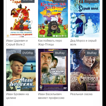
Иван Царевич и
Как поймать перо
Дед Мороз и серый
Серый Волк 2
Жар-Птицы
волк
DVDRip
BluRay
BluRay
Иван Бровкин на
Иван Васильевич
Реальная сказка
целине
меняет профессию