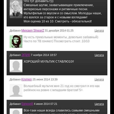
Что тут добавить?)))
Смешные шутки, захватывающее приключение,
интересные персонажи и ритмичные песни.
Мультфильм со вкусом и со смыслом. Молодцы наши,
кто взялся за старое и с новыми взглядами!
Моя оценка 10 из 10. Смотреть - обязательно❗️
Михаил ShwarZ
Добавил
31 декабря 2014 01:25
Цитата
Ну есть прикольные моменты, довольно забавный)
Часто по ТВ гоняют) Посмотреть стоит. 10/10
ЭПИК
Добавил
7 ноября 2014 18:57
Цитата
ХОРОШИЙ МУЛЬТИК СТАВЛЮ10!!
Kismen
Добавил
25 июня 2014 13:39
Цитата
Волшебный мультик мне 21 год но смотрел я его как
ребёнок на ровне с младшим братом! 5+
Евгений
Добавил
4 июня 2014 07:21
Цитата
Все-таки наши всегда славились самыми смешными