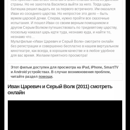
страны. Но не захотела Василиса выйти за него. Тогда царь-
батюшка решил выдать ее за первого встречного. Им оказался
Иван из соседнего царства. Но непростое это дело – быть
мужем царской дочки. Сперва, нужно пройти все сказочные
испытания. И пошел Иван со своим верным помощником и
другом Серым Волком путешествовать по тридевятому царству,
поскольку наказал царь идти туда, незнамо куда, и найти то,
незнамо что…
Мультфильм «Иван Царевич и Серый Волк» смотрите онлайн
без регистрации и совершенно бесплатно в нашем виртуальном
кинотеатре, как всегда, в хорошем качестве и в любое удобное
для вас время. Желаем приятного просмотра!
Этот фильм доступен для просмотра на iPad, iPhone, SmartTV
и Android устройствах. В случае возникновения проблем,
читайте раздел
помощи
.
Иван Царевич и Серый Волк (2011) смотреть
онлайн