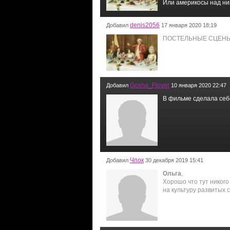
Или америкосы над ни
denis2056
Добавил
17 января 2020 18:19
ПОСТЕЛЬНЫЕ СЦЕНЫ
Gosha_Flover
Добавил
10 января 2020 22:47
В фильме сделала себ
Чпок
Добавил
30 декабря 2019 15:41
Ольга
,
Хорошо что тут никого
на культуру развитых 