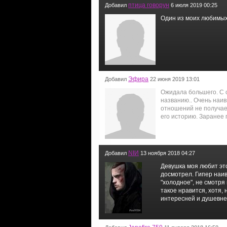
птица говорун
Добавил
6 июля 2019 00:25
Один из моих любимых
Эфира
Добавил
22 июня 2019 13:01
Ожидала большего. С 
названию.. Очень наи
отношений не получает
его историю. Заранее п
NIИ
Добавил
13 ноября 2018 04:27
Девушка моя любит эт
досмотрел. Гипер наив
"холодное", не смотря
такое нравится, хотя,
интересней и душевне