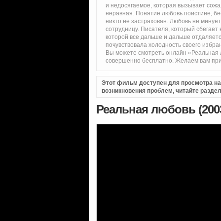
и недосягаемое, которая вызывает сожа
неравная. Понятие любовь поистине, бес
никто не застрахован. Любовь не минуе
сотрудницу. Писателя, который сбегает
которой все дальше и дальше отдаляетс
почувствовала холодность своего избран
Вы можете смотреть онлайн «Реальная л
совершенно бесплатно. Желаем вам при
Этот фильм доступен для просмотра на i
возникновения проблем, читайте разде
Реальная любовь (200