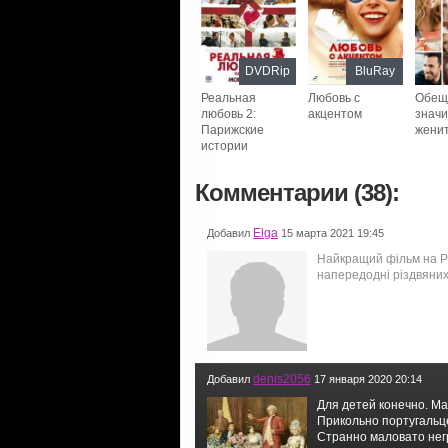
DVDRip
BluRay
Реальная
Любовь с
Обеща
любовь 2:
акцентом
значи
Парижские
жени
истории
Комментарии (38):
Elga
Добавил
15 марта 2021 19:45
Найкращий фільм на Рі
напередодні різдвяних т
denis2056
Добавил
17 января 2020 20:14
Для детей конечно. Ма
Прикольно португальце
Странно маловато нег