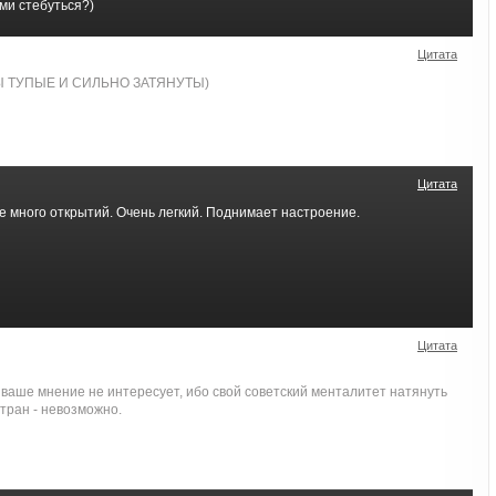
ми стебуться?)
Цитата
 ТУПЫЕ И СИЛЬНО ЗАТЯНУТЫ)
Цитата
е много открытий. Очень легкий. Поднимает настроение.
Цитата
 ваше мнение не интересует, ибо свой советский менталитет натянуть
стран - невозможно.