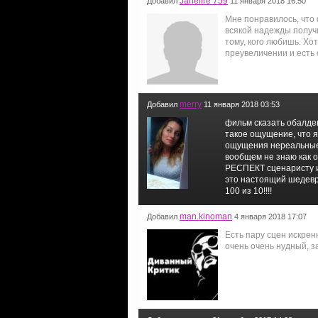
Janefire 759
Добавил
11 января 2018 16:50
Мне понравилось, что
всякой надежды получи
тому, кого любишь. Хот
преувеличении и есть
merry
Добавил
11 января 2018 03:53
фильм сказать обалденный это 
такое ощущение, что я 
ощущения нереальные!
вообщем не знаю как 
РЕСПЕКТ сценаристу и всем 
это настоящий шедевра
100 из 10!!!!
man.kinoman
Добавил
4 января 2018 17:07
Есть пару сцен искрен
очень очень нудный, з