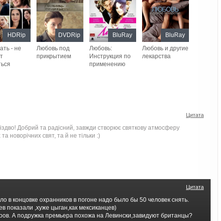
HDRip
DVDRip
BluRay
BluRay
ть - не
Любовь под
Любовь:
Любовь и другие
т
прикрытием
Инструкция по
лекарства
ться
применению
Цитата
здво! Добрий та радісний, завжди створює святкову атмосферу
а новорічних свят, та й не тільки :)
Цитата
ло в концовке охранников в погоне надо было бы 50 человек снять.
в показали ,хуже цыган,как мексиканцев)
ров. А подружка премьера похожа на Левински,завидуют британцы?