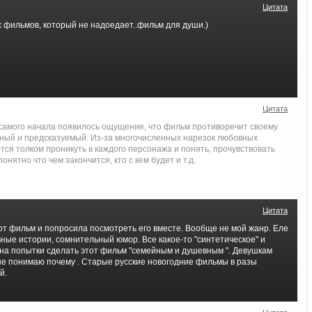
Цитата
 фильмов, который не надоедает..фильм для души.)
Цитата
самого начала появилось ощущение, что фильм противоречит своему
вный и предсказуемый. Из-за многочисленных нарезок любовных
ся толком проникуть в каждого персонажа и понять, прочувствовать
онятно что чем закончится, кто с кем будет и т.д.
Цитата
от фильм и попросила посмотреть его вместе. Вообще не мой жанр. Еле
ные истории, сомнительный юмор. Все какое-то "синтетическое" и
 на попытки сделать этот фильм "семейным и душевным ". Девушкам
 не понимаю почему . Старые русские новогодние фильмы в разы
й.