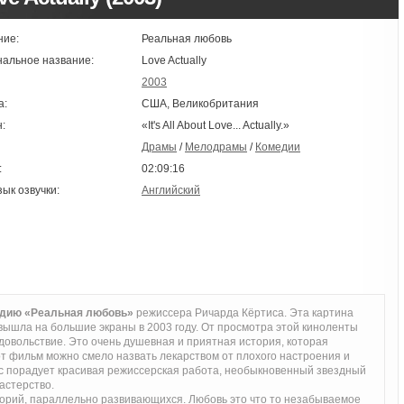
ние:
Реальная любовь
нальное название:
Love Actually
2003
а:
США, Великобритания
:
«It's All About Love... Actually.»
Драмы
/
Мелодрамы
/
Комедии
:
02:09:16
зык озвучки:
Английский
едию «Реальная любовь»
режиссера Ричарда Кёртиса. Эта картина
вышла на большие экраны в 2003 году. От просмотра этой киноленты
довольствие. Это очень душевная и приятная история, которая
от фильм можно смело назвать лекарством от плохого настроения и
вас порадует красивая режиссерская работа, необыкновенный звездный
астерство.
торий, параллельно развивающихся. Любовь это что то незабываемое