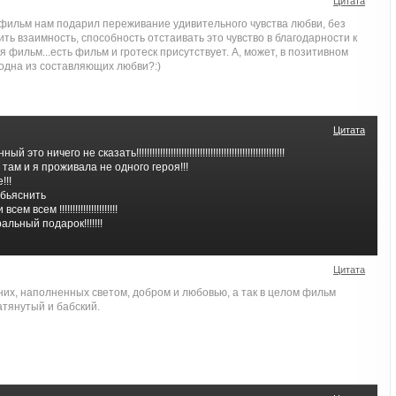
Цитата
 фильм нам подарил переживание удивительного чувства любви, без
ть взаимность, способность отстаивать это чувство в благодарности к
я фильм...есть фильм и гротеск присутствует. А, может, в позитивном
 одна из составляющих любви?:)
Цитата
ничего не сказать!!!!!!!!!!!!!!!!!!!!!!!!!!!!!!!!!!!!!!!!!!!!!!!!!!!!!!!!
там и я проживала не одного героя!!!
!!
обьяснить
всем !!!!!!!!!!!!!!!!!!!!!!
льный подарок!!!!!!!
Цитата
них, наполненных светом, добром и любовью, а так в целом фильм
атянутый и бабский.