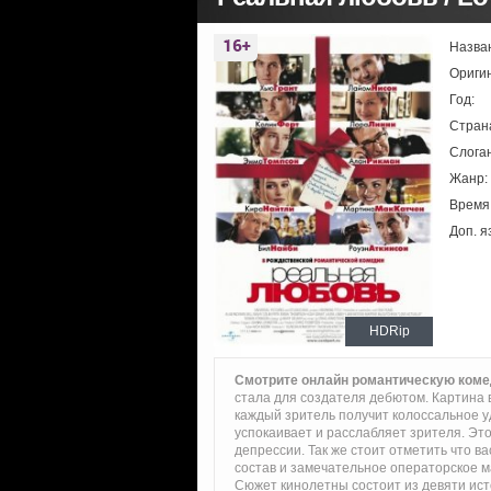
Назва
Ориги
Год:
Стран
Слоган
Жанр:
Время
Доп. я
HDRip
Смотрите онлайн романтическую ком
стала для создателя дебютом. Картина 
каждый зритель получит колоссальное у
успокаивает и расслабляет зрителя. Эт
депрессии. Так же стоит отметить что 
состав и замечательное операторское м
Сюжет кинолетны состоит из девяти ис