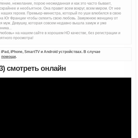
ление, нежелание, порою неожиданная и как это часто бывает,
крайнее и необъятное. Она правит всем вокруг, всем миром. От нее
т наших героев. Премьер-министра, который по уши влюбился в свою
 на Юг Франции чтобы склеить свою любовь. Замужнюю женщину от
я муж. Девушку, которая совсем недавно вышла замуж и уже
ника...
юбовь» на нашем сайте в хорошем HD качестве, без регистрации и
ятного просмотра!
Pad, iPhone, SmartTV и Android устройствах. В случае
л
помощи
.
3) смотреть онлайн