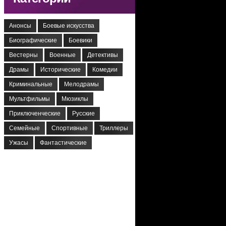
Анонсы
Боевые искусства
Биографические
Боевики
Вестерны
Военные
Детективы
Драмы
Исторические
Комедии
Криминальные
Мелодрамы
Мультфильмы
Мюзиклы
Приключенческие
Русские
Семейные
Спортивные
Триллеры
Ужасы
Фантастические