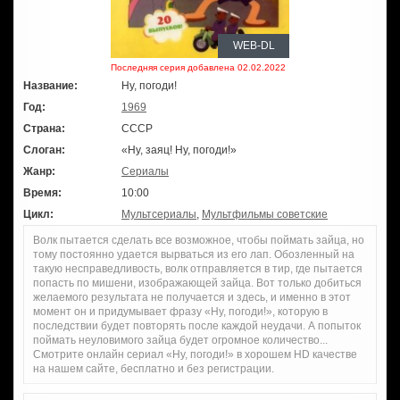
WEB-DL
Последняя серия добавлена 02.02.2022
Название:
Ну, погоди!
Год:
1969
Страна:
СССР
Слоган:
«Ну, заяц! Ну, погоди!»
Жанр:
Сериалы
Время:
10:00
Цикл:
Мультсериалы
,
Мультфильмы советские
Волк пытается сделать все возможное, чтобы поймать зайца, но
тому постоянно удается вырваться из его лап. Обозленный на
такую несправедливость, волк отправляется в тир, где пытается
попасть по мишени, изображающей зайца. Вот только добиться
желаемого результата не получается и здесь, и именно в этот
момент он и придумывает фразу «Ну, погоди!», которую в
последствии будет повторять после каждой неудачи. А попыток
поймать неуловимого зайца будет огромное количество...
Смотрите онлайн сериал «Ну, погоди!» в хорошем HD качестве
на нашем сайте, бесплатно и без регистрации.