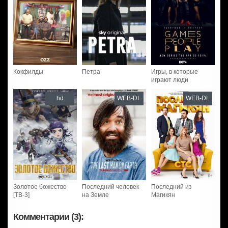
Кокфилды
Петра
Игры, в которые
играют люди
hd
WEB-DL
WEB-DL
Золотое божество
Последний человек
Последний из
[ТВ-3]
на Земле
Магикян
Комментарии (3):