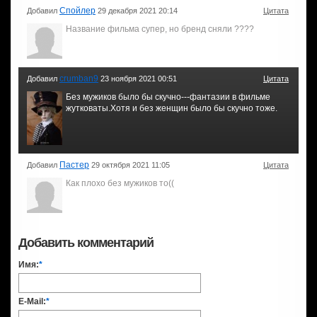
Спойлер
Добавил
29 декабря 2021 20:14
Цитата
Название фильма супер, но бренд сняли ????
crumban9
Добавил
23 ноября 2021 00:51
Цитата
Без мужиков было бы скучно---фантазии в фильме
жутковаты.Хотя и без женщин было бы скучно тоже.
Пастер
Добавил
29 октября 2021 11:05
Цитата
Как плохо без мужиков то((
Добавить комментарий
Имя:
*
E-Mail:
*