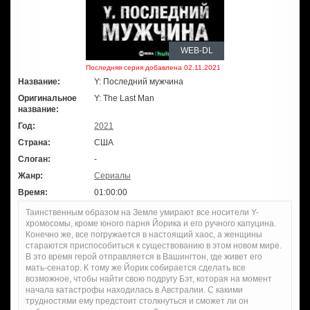
WEB-DL
Последняя серия добавлена 02.11.2021
Название:
Y: Последний мужчина
Оригинальное
Y: The Last Man
название:
Год:
2021
Страна:
США
Слоган:
-
Жанр:
Сериалы
Время:
01:00:00
Таинственным образом на Земле умирают все носители Y-
хромосомы, кроме юного парня Йорика и его ручного капуцина.
Конечно же, все погружается в настоящий хаос, а женщины
стараются приспособиться к существованию в этом новом мире.
В это время герой отправляется в Вашингтон, где живет его
мать-сенатор. К тому же Йорик собирается сделать все
возможное, чтобы найти свою подругу Бэт, которая на момент
начала катастрофы находилась в Австралии. С какими
трудностями ему предстоит столкнуться и сможет ли он