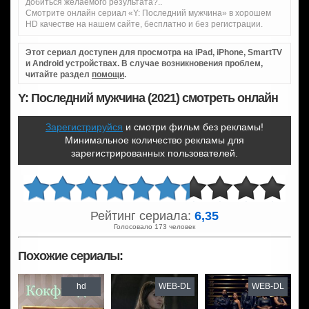
добиться желаемого результата?..
Смотрите онлайн сериал «Y: Последний мужчина» в хорошем
HD качестве на нашем сайте, бесплатно и без регистрации.
Этот сериал доступен для просмотра на iPad, iPhone, SmartTV
и Android устройствах. В случае возникновения проблем,
читайте раздел
помощи
.
Y: Последний мужчина (2021) смотреть онлайн
Зарегистрируйся
и смотри фильм без рекламы!
Минимальное количество рекламы для
зарегистрированных пользователей.
Рейтинг сериала:
6,35
Голосовало 173 человек
Похожие сериалы:
hd
WEB-DL
WEB-DL