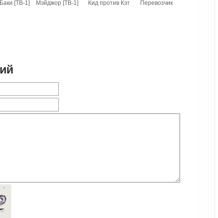
Баки [ТВ-1]
Мэйджор [ТВ-1]
Кид против Кэт
Перевозчик
рий