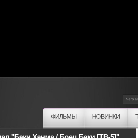
ФИЛЬМЫ
НОВИНКИ
л "Баки Ханма / Боец Баки [ТВ-5]"