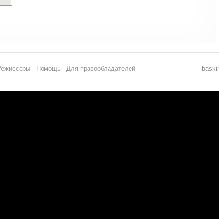
Режиссеры
Помощь
Для правообладателей
baski