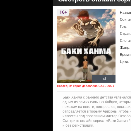
Назва
Ориги
Год:
Стран
Слоган
Жанр:
Время
Цикл:
hd
Последняя серия добавлена 02.10.2021
Баки Ханма с раннего детства увлекался
одним из самых сильных бойцов, которы
похожим на него, и, повзрослев, постав
отправляется в тюрьму Аризоны, чтобы
известен под прозвищем мистер Освобо
Смотрите онлайн сериал «Баки Ханма / 
и без регистрации.