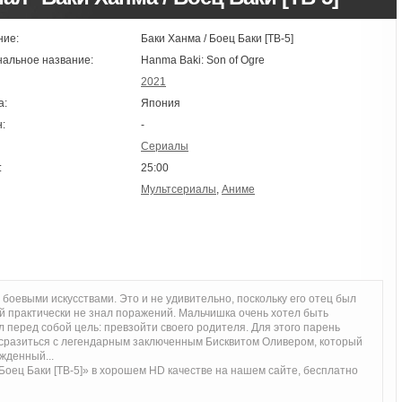
ние:
Баки Ханма / Боец Баки [ТВ-5]
нальное название:
Hanma Baki: Son of Ogre
2021
а:
Япония
:
-
Сериалы
:
25:00
Мультсериалы
,
Аниме
 боевыми искусствами. Это и не удивительно, поскольку его отец был
й практически не знал поражений. Мальчишка очень хотел быть
ил перед собой цель: превзойти своего родителя. Для этого парень
 сразиться с легендарным заключенным Бисквитом Оливером, который
жденный...
Боец Баки [ТВ-5]» в хорошем HD качестве на нашем сайте, бесплатно