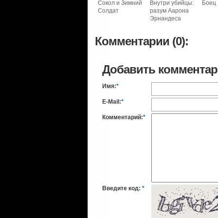
Сокол и Зимний
Внутри убийцы:
Боец 
Солдат
разум Аарона
Эрнандеса
Комментарии (0):
Добавить коммента
Имя:
*
E-Mail:
*
Комментарий:
*
Введите код:
*