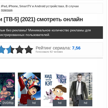
iPad, iPhone, SmartTV и Android устройствах. В случае
л
помощи
.
 [ТВ-5] (2021) смотреть онлайн
ьм без рекламы! Минимальное количество рекламы для
гистрированных пользователей.
Рейтинг сериала:
7,56
Голосовало 62 человек
DVDRip
hd
hd
hd