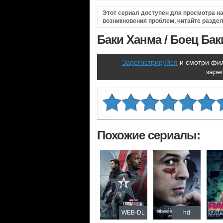
Этот сериал доступен для просмотра на 
возникновения проблем, читайте разде
Баки Ханма / Боец Баки
Зарегистрируйся
и смотри фил
заре
Похожие сериалы:
WEB-DL
hd