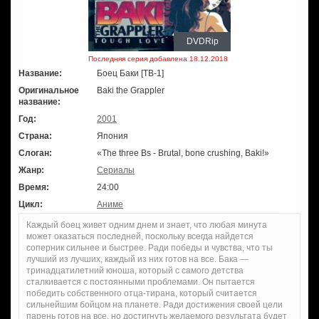
DVDRip
Последняя серия добавлена 18.12.2018
Название:
Боец Баки [ТВ-1]
Оригинальное
Baki the Grappler
название:
Год:
2001
Страна:
Япония
Слоган:
«The three Bs - Brutal, bone crushing, Baki!»
Жанр:
Сериалы
Время:
24:00
Цикл:
Аниме
Каждый боец живет одним днем и знает, что любая минута
может оказаться последней, поскольку всегда найдется
соперник сильнее и быстрее. Ради победы и чувства, что ты
лучший из лучших, каждый из них готов на все. Бака —
тринадцатилетний юноша, который с самого детства
сталкивается с постоянными проблемами. Он пытается
победить собственного отца-тирана, который считается
сильнейшим бойцом на планете. Ради достижения своей цели
парень готов на все, но достигнуть желаемого результата будет