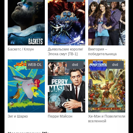
Баскетс / Клоун
Дьявольские короли/
Виктория –
Эпоха смут [ТВ-1]
победительница
WEB-DL
dvd
dvd
Зиг и Шарко
Перри Мэйсон
Хи-Мэн и Повелители
вселенной