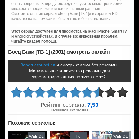
очень непросто. Впереди его ждут изнурительные тренировки,
множество поединков и многочисленные ранения...
Смотрите онлайн сериал «Боец Баки [ТВ-1]» в хорошем HD
качестве на нашем сайте, бесплатно и без регистрации.
Этот сериал доступен для просмотра на iPad, iPhone, SmartTV
и Android устройствах. В случае возникновения проблем,
читайте раздел
помощи
.
Боец Баки [ТВ-1] (2001) смотреть онлайн
Зарегистрируйся
и смотри фильм без рекламы!
Минимальное количество рекламы для
зарегистрированных пользователей.
Рейтинг сериала:
7,53
Голосовало 489 человек
Похожие сериалы:
WEB-DL
hd
WEB-DL