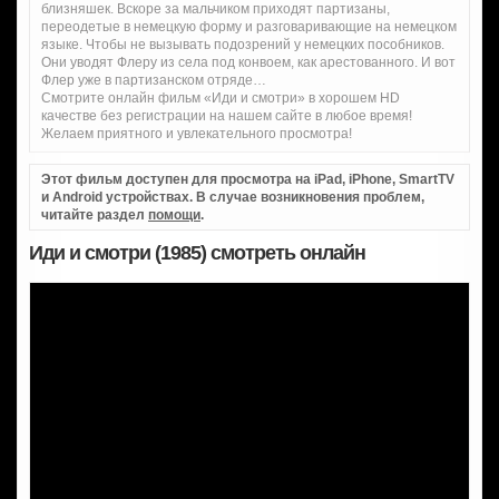
близняшек. Вскоре за мальчиком приходят партизаны,
переодетые в немецкую форму и разговаривающие на немецком
языке. Чтобы не вызывать подозрений у немецких пособников.
Они уводят Флеру из села под конвоем, как арестованного. И вот
Флер уже в партизанском отряде…
Смотрите онлайн фильм «Иди и смотри» в хорошем HD
качестве без регистрации на нашем сайте в любое время!
Желаем приятного и увлекательного просмотра!
Этот фильм доступен для просмотра на iPad, iPhone, SmartTV
и Android устройствах. В случае возникновения проблем,
читайте раздел
помощи
.
Иди и смотри (1985) смотреть онлайн