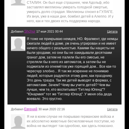
СТАЛИН. Он был еще страшнее, чем Адольф, ибо
заставлял миллионы умирать голодной смертью,
умирать долго страдая. Миллионы сгноил в ГУЛАГЕ.
Их внук, уже в наши дни, бомбил детей в Алеппо. И у
него, как и тех двоих есть поддержка народа.
Shchur
Добавил
17 мая 2021 00:44
Цитата
Я тоже не прикрываю немцев, НО. Фрагмент, где немцы
сжигали людей в доме, уж очень утрирован и не имеет
ничего общего с реальностью. Какими бы нацисты не
были уродами, но они бы не закидывали десятками
гранат дом, затем не палили бы его смесью, не
стреляли бы в него из автоматов, а затем бы не
поджигали из огнемётов уже горящий дом... Все как-то
чересчур злобно... Я так же искренне не понимаю
людей, которые радуются этому дню, как празднику.
Это день траура. Так же детей выводят в формах, с
автоматами. Зачем? Чему вы учите детей? Чем вы
лучше, чем те, кто воспитывал "Гитлер Югенд"?
"Юнармия" тот же "Гитлер Югенд". У меня оба деда
воевало. Это грустно.
Евгений
Добавил
30 мая 2020 22:16
Цитата
Я ни в коем случае не покрываю германские войска и
их абсолютно животные бесчеловечные поступки, но
война не выглядит так однобоко, как здесь показано.