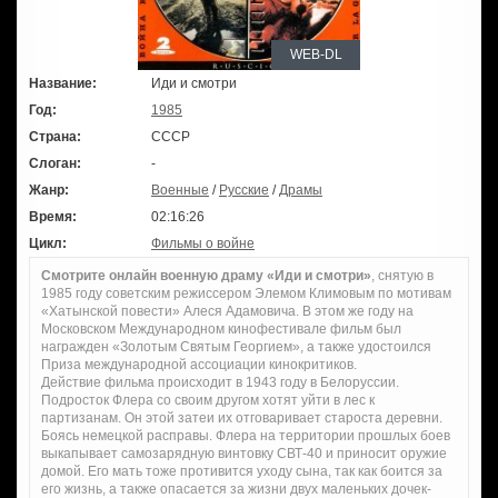
WEB-DL
Название:
Иди и смотри
Год:
1985
Страна:
СССР
Слоган:
-
Жанр:
Военные
/
Русские
/
Драмы
Время:
02:16:26
Цикл:
Фильмы о войне
Смотрите онлайн военную драму «Иди и смотри»
, снятую в
1985 году советским режиссером Элемом Климовым по мотивам
«Хатынской повести» Алеся Адамовича. В этом же году на
Московском Международном кинофестивале фильм был
награжден «Золотым Святым Георгием», а также удостоился
Приза международной ассоциации кинокритиков.
Действие фильма происходит в 1943 году в Белоруссии.
Подросток Флера со своим другом хотят уйти в лес к
партизанам. Он этой затеи их отговаривает староста деревни.
Боясь немецкой расправы. Флера на территории прошлых боев
выкапывает самозарядную винтовку СВТ-40 и приносит оружие
домой. Его мать тоже противится уходу сына, так как боится за
его жизнь, а также опасается за жизни двух маленьких дочек-