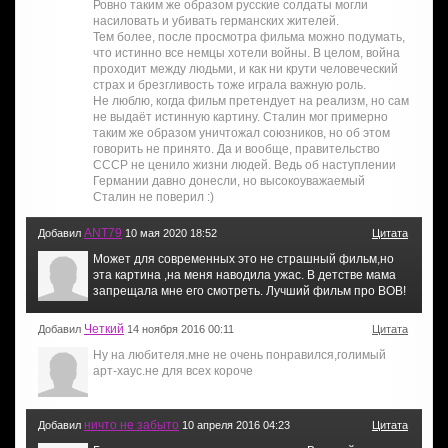
Ровно таким же образом русские солдаты могли
насиловать и убивать германских жителей.
Тем более, после просмотра фильма можно подумать,
что истинно все немцы хотели войны. В целом, война
проходит между людьми, и как ни крути человеческий
страх и брезгливость тоже играла важную роль.
Не люблю, когда фильм претендует на реализм, но сам
не выдаёт истинную картину. Сталин мог примерно
таким же образом уничтожал союзников, но об этом
говорить не принято. Да и вообще, правительство
СССР не ценило жизни людей. Ведь об наступлении
Германии давно донесли, но высокоуважаемый
Сталин не поверил :)
ANT79
Добавил
10 мая 2020 18:52
Цитата
Может для современных это не страшный фильм,но
эта картина ,на меня наводила ужас. В детстве мама
запрещала мне его смотреть. Лучший фильм про ВОВ!
Четкий
Добавил
14 ноября 2016 00:11
Цитата
Ну на любителя.мне не очень понравился,голимый
арт-хаус.не для всех короче
ничто не забыто
Добавил
10 апреля 2016 04:23
Цитата