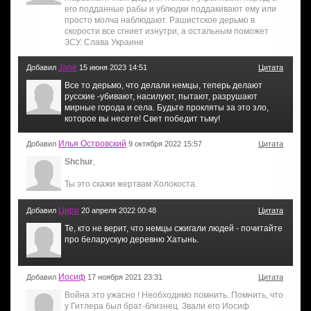
его подданные рабы и ублюдки поддакивают ему или
просто молча наблюдают. Рашистское дерьмо в
скорости все сгниет изнутри, а остальным поможет
ЗСУ. Слава Украине
Jane
Добавил
15 июня 2023 14:51
Цитата
Все то дерьмо, что делали немцы, теперь делают
русские -убивают, насилуют, пытают, разрушают
мирные города и села. Будьте прокляты за это зло,
которое вы несете! Свет победит тьму!
Илья Островский
Добавил
9 октября 2022 15:57
Цитата
Shchur
,
Ты это скажи жертвам Холокоста.
Цири
Добавил
20 апреля 2022 00:48
Цитата
Те, кто не верит, что немцы сжигали людей - почитайте
про беларускую деревню Хатынь.
Иосиф
Добавил
17 ноября 2021 23:31
Цитата
Война это ужасно ! Необходимо помнить. Помнить, что
у Гитлера был брат-близнец. Звали его Иосиф