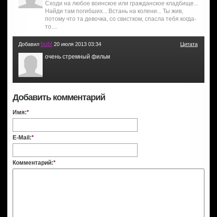
Сходи на любое воинское или гражданское кладбище...
Найди там погибших... Встань на колени... Ты жив,
потому что та девочка, со свистком, спасла тебя когда-
то....
bubl
Добавил
20 июля 2013 03:34
Цитата
очень стремный фильм
Добавить комментарий
Имя:
*
E-Mail:
*
Комментарий:
*