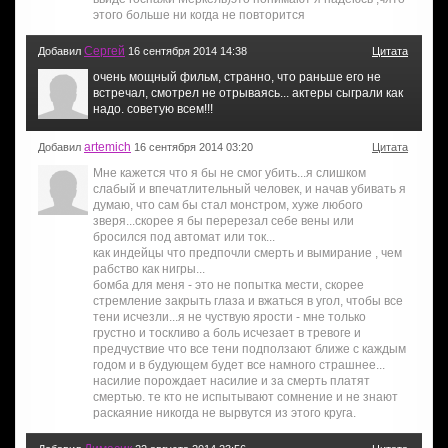
этого больше ни когда не повторится
Сергей
Добавил
16 сентября 2014 14:38
Цитата
очень мощный фильм, странно, что раньше его не
встречал, смотрел не отрываясь... актеры сыграли как
надо. советую всем!!!
artemich
Добавил
16 сентября 2014 03:20
Цитата
Мне кажется что я бы не смог убить...я слишком
слабый и впечатлительный человек, и начав убивать я
думаю, что сам бы стал монстром, хуже любого
зверя...скорее я бы перерезал себе вены или
бросился под автомат или ток...
как индейцы что предпочли смерть и вымирание , чем
рабство как нигры...
бомба для меня - это не попытка мести, скорее
стремление закрыть глаза и вжаться в угол, чтобы все
тени исчезли...я не чуствую ярости - мне только
грустно и тоскливо а боль исчезает в тревоге и
предчуствие что все тени подползают ближе с каждым
годом и в будующем будет все намного страшнее...
насилие порождает насилие и за смерть платят
смертью. те кто не испытывают сомнение и не знают
раскаяние никогда не вырвутся из этого круга.