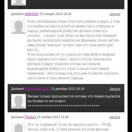
artemich
Добавил
20 января 2014 18:26
Цитата
Я вот вспоминаю слова толстого в войне и мире, о том,
что война не игра и в ней не может быть пленных и
народ, развязавший убийство должен ответить
сполна,... так вот, а не легко ли мы простили немцев?
да были лагеря для недобитых фашиков, были чистки
нквд среди "мирных" но все-таки это этак мало для
мести...
Я не хочу развести тут срачь на тему ВОВ и модеры
могут удалить это текст...просто после просмотра
фильма я вдруг пожалел что мы не скинули
водородную бомбу в ту злую, а ныне счастливую
германию... ибо толька она хоть как-то могла отразить
часть боли и горя нашего народа
Владимир1221
Добавил
13 декабря 2013 20:19
Цитата
Фильм только просыпается потому что лежал пылился
на полках го его в масс
+++++++++++++++++++++++++++++++++++
Палыч
Добавил
22 ноября 2013 19:39
Цитата
Это ты стрёмный. Если не сказать просто - УРОД.
Засунь себе в Ж..У своё мнение об этом фильме.