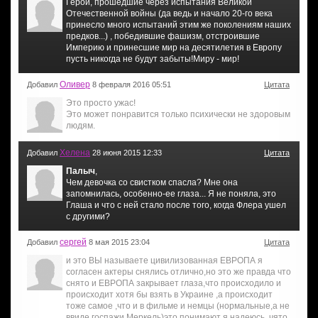
Герои, прошедшие через испытания Великой
Отечественной войны (да ведь и начало 20-го века
принесло много испытаний этим же поколениям наших
предков...) , победившие фашизм, отстроившие
Империю и принесшие мир на десятилетия в Европу
пусть никогда не будут забыты!Миру - мир!
Оливер
Добавил
8 февраля 2016 05:51
Цитата
Это просто ужас!
Это может понравится только психически не здоровым
людям.
Хелена
Добавил
28 июня 2015 12:33
Цитата
Палыч
,
Чем девочка со свистком спасла? Мне она
запомнилась, особенно-ее глаза... Я не поняла, это
Глаша и что с ней стало после того, когда Флера ушел
с другими?
сергей
Добавил
8 мая 2015 23:04
Цитата
и это ВЫ называете цивилизованная ЕВРОПА я
согласен актеры снялись отлично,но это же правда что
снято и ЕВРОПА закрывает глаза,что происходило и
происходит хотя бы взять в Украине ,а происходит
тоже самое ,что и в фильме и немцы (нормальные,а не
ввиде госпажи Меркель)это понимают я надеюсь ,чято