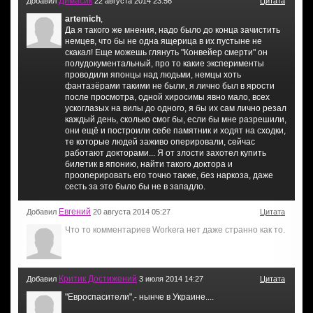
Димасик
Добавил
22 августа 2014 23:56
Цитата
artemich
,
Да я такого же мнения, надо было до конца зачистить
немцев, что бы не одна ящерица в их пустыне не
скакал! Еще можешь глянуть "Конвейер смерти" он
полудокументальный, про то какие эксперименты
проводили японцы над людьми, немцы хоть
фантазёрами такими не были, я лично был в ярости
после просмотра, одной хиросимы явно мало, всех
ускоглазых на вилы до одного, я бы их сам лично резал
каждый день, сколько смог бы, если бы мне разрешили,
они ещё и построили себе памятник и ходят на сходки,
те которые людей заживо оперировали, сейчас
работают докторами... Я от злости захотел купить
билетик в японию, найти такого доктора и
прооперировать его точно также, без наркоза, даже
сесть за это было бы не в западло.
Евгений
Добавил
20 августа 2014 05:27
Цитата
Что то комментариев Workera нет даже странно как то.
Критик Достижений
Добавил
3 июля 2014 14:27
Цитата
"Евроспасители",- нынче в Украине....