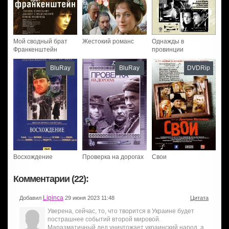
Мой сводный брат
Жестокий романс
Однажды в
Франкенштейн
провинции
BluRay
BluRay
DVDRip
Восхождение
Проверка на дорогах
Свои
Комментарии (22):
Lipinca
Добавил
29 июня 2023 11:48
Цитата
Уверена, сейчас, то, что творится в Украине будет
пострашнее событий второй мировой.
Маразматичный дед уничтожает украинский народ, а