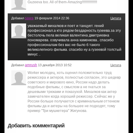
Guzeeva too. All of them-Amazing!!!!!!!!!!!!!!!!!
sawa
Добавил
19 февраля 2014 22:36
Цитата
уважаемый михалков и поет и танцует. гений
профессионал.а кто рядом бездарность гузеева.за эту
бестолочь пела великая валентина дмитриевна
пономарева. озвучивала анна каменкова.. спасибо
профессионалам без вас не было б такого
великолепного фильма. спасибо ну а гузеевой толстый
минус ..
amrush
Добавил
13 декабря 2013 10:52
Цитата
Worker молодец, хоть оценил положительно труд
режиссера и актеров, полностью согласен, это шедевр
советского и мирового кино, России надо делать
подобные фильмы, с смыслом а не гнаться за
дешевыми трюками и показухой. Михалков как актер
замечателен когда хороший режиссер. Сейчас же у
России больше получается с криминальным оттенком
фильмы да и актеры на большее не подходят, тому
пример "Три мушкетера" Жигунова.
Добавить комментарий