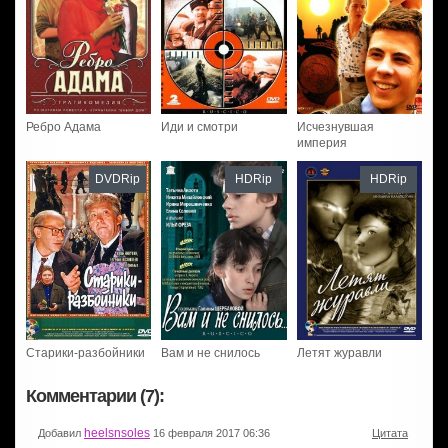
Ребро Адама
Иди и смотри
Исчезнувшая
империя
DVDRip
HDRip
HDRip
Старики-разбойники
Вам и не снилось
Летят журавли
Комментарии (7):
heelsnsoles
Добавил
16 февраля 2017 06:36
Цитата