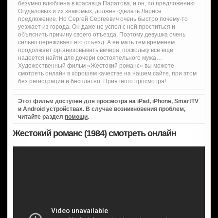
безумно влюблена в красавца Паратова, и он, по предложению
Огудаловых и их знакомых, должен сделать Ларисе
предложение. Но Сергей Сергеевич очень быстро почему-то
уезжает из города. Он даже не успел с ней проститься и
объяснить причину своего отъезда. Поэтому девушка очень
сильно переживает его отъезд. А ее мать тем временем
продолжает организовывать вечера, поскольку все еще
надеется найти для дочери состоятельного мужа…
Художественный фильм «Жестокий романс» вы можете
смотреть онлайн в хорошем качестве на нашем сайте, при этом
без регистрации и бесплатно. Приятного просмотра!
Этот фильм доступен для просмотра на iPad, iPhone, SmartTV
и Android устройствах. В случае возникновения проблем,
читайте раздел
помощи
.
Жестокий романс (1984) смотреть онлайн