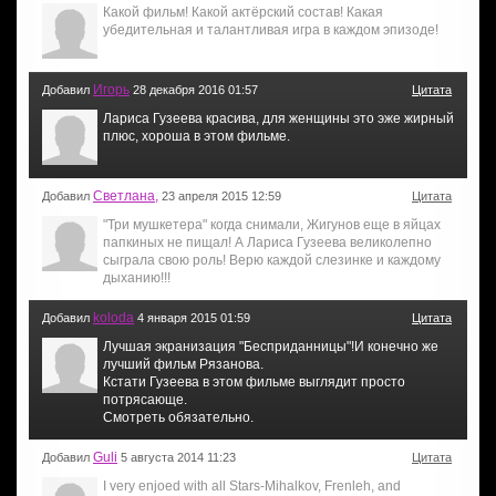
Какой фильм! Какой актёрский состав! Какая
убедительная и талантливая игра в каждом эпизоде!
Игорь
Добавил
28 декабря 2016 01:57
Цитата
Лариса Гузеева красива, для женщины это эже жирный
плюс, хороша в этом фильме.
Светлана,
Добавил
23 апреля 2015 12:59
Цитата
"Три мушкетера" когда снимали, Жигунов еще в яйцах
папкиных не пищал! А Лариса Гузеева великолепно
сыграла свою роль! Верю каждой слезинке и каждому
дыханию!!!
koloda
Добавил
4 января 2015 01:59
Цитата
Лучшая экранизация "Бесприданницы"!И конечно же
лучший фильм Рязанова.
Кстати Гузеева в этом фильме выглядит просто
потрясающе.
Смотреть обязательно.
Guli
Добавил
5 августа 2014 11:23
Цитата
I very enjoed with all Stars-Mihalkov, Frenleh, and