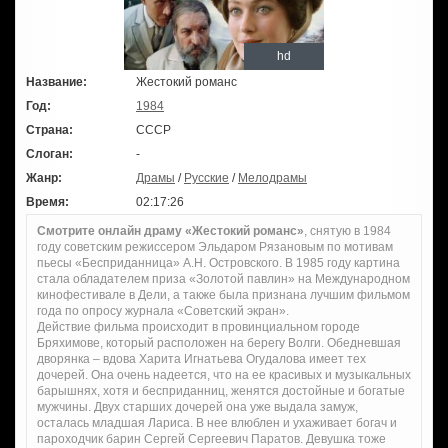
hd
Название:
Жестокий романс
Год:
1984
Страна:
СССР
Слоган:
-
Жанр:
Драмы
/
Русские
/
Мелодрамы
Время:
02:17:26
Смотрите онлайн драму «Жестокий романс»
, снятую в 1984
году советским режиссером Эльдаром Рязановым по мотивам
пьесы «Бесприданница» А.Н. Островского. В 1985 году картина
стала обладателем приза «Золотой павлин» на Международном
кинофестивале в Дели, а также была признана лучшим фильмом
года по опросу журнала «Советский экран».
Действие фильма происходит в провинциальном городе
Бряхимове, который расположен на берегу Волги. Обедневшая
дворянка – вдова Харита Игнатьева Огудалова имеет тех
дочерей. Она очень надеется, что на ее красивых и музыкальных
барышнях, хотя и бесприданниц, женятся достойные и богатые
мужчины. Двух старших дочерей она уже выдала замуж,
осталась младшая Лариса. В нее влюблен и ухаживает богач и
пароходчик барин Сергей Сергеевич Паратов. Девушка тоже