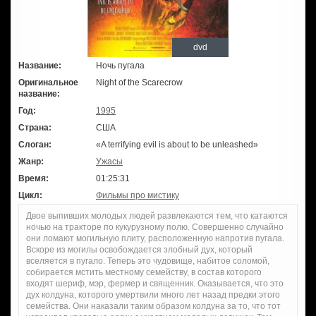
dvd
Название:
Ночь пугала
Оригинальное
Night of the Scarecrow
название:
Год:
1995
Страна:
США
Слоган:
«A terrifying evil is about to be unleashed»
Жанр:
Ужасы
Время:
01:25:31
Цикл:
Фильмы про мистику
Двое выпивших молодых людей развлекаются тем, что катаются
ночью на тракторе по кукурузному полю. Совершенно случайно
они ломают могильную плиту, расположенную напротив пугала.
Вскоре из могилы освобождается злобный дух, который
вселяется в пугало. Теперь это чудовище, набитое соломой,
собирается мстить местному семейству, в состав которого
входят шериф, мэр, фермер и священник. Оказывается, что это
дух колдуна, которого умертвили много лет назад предки этого
семейства. Они наказали таким образом колдуна за то, что тот