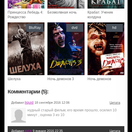
Принцесса Лебедь 4:
Безмолвная ночь
Крабат. Ученик
Рождество
колдуна
BluRay
dvd
hd
Шелуха
Ночь демонов 3
Ночь демонов
Комментарии (5):
liquid
Добавил
18 сентября 2016 12:06
Цитата
нудный старый фильм, его время прошло, осилил 10
минут , оценка 3 из 10
куся
Добавил
9 января 2016 22:35
Цитата