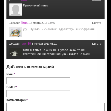
Прикольный ильм
Тигра
Добавил
18 марта 2015 13:46
Цитата
угу... Пугало.. и снеговик.. здравствуй, шизофрения
lany-80
Добавил
3 ноября 2013 05:11
Цитата
Фильм тянит на 4 из 10.. Пугало какой то не
стественное..не страшное..Да и сюжет не очень..
Добавить комментарий
Имя:
*
E-Mail:
*
Комментарий:
*