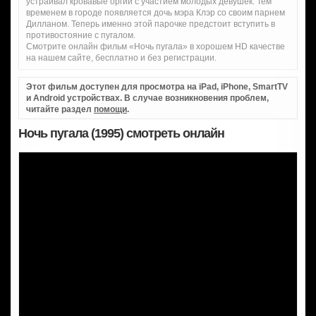
устраивал кровавые оргии с участием молодых девушек. Тем
временем в городе появляется дочь мэра Клэр со своим парнем
Дилланом. Теперь именно этой парочке предстоит вступить в
противостояние с пугалом.
Смотрите онлайн фильм «Ночь пугала» в хорошем HD качестве
на нашем сайте, бесплатно и без регистрации.
Этот фильм доступен для просмотра на iPad, iPhone, SmartTV
и Android устройствах. В случае возникновения проблем,
читайте раздел
помощи
.
Ночь пугала (1995) смотреть онлайн