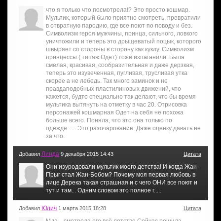
что я только что посмотрела!? Это просто кошмар.
Мультик, который было приятно смотреть, превратили
в отвратную пародию, где все поют по поводу и без.
Символизм героя мужчины, принца, сильного, ловкого
уничтожили и теперь это дрыщеватый поцык, которого
швыряет со стороны в сторону как куклу. Символизм
принцессы ( типаж Одет) тоже изпаганили. Была
смелая, красивая, сообразительная и даже дерзкая,
теперь это изувеченная, пугливая, трусливая утка
скорее а не лебедь. Так много заминок и не
правдаподобных пластилиновых движений, что
кажется, будто специально так делают, что бы время
мультика вытянуть на отметку в час 20. Отрисовка
персонажей кошмарная Одет на себя не похожа
больше всего. Поняла, что это она только по
одежде...... Это разочарование. Даже оценку давать не
за что.
Линда
Добавил
9 декабря 2015 14:43
Цитата
Они изуродовали мультик моего детства! И когда Жан-
Прыг стал Жан-Бобом? Почему моя первая любовь в
лице Дерека такая страшная и с чего ОНИ все поют и
тут и там... Одним словом это полное г.....
Юлич
Добавил
1 марта 2015 18:28
Цитата