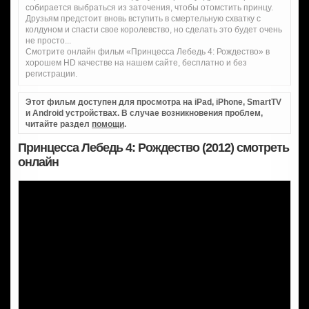
собирается выбраться из заточения, чтобы отомстить принцу.
Друзьям предстоит вновь вступить в смертельную схватку с
колдуном и спасти свое королевство, но сделать это будет очень
не просто...
Смотрите онлайн фильм «Принцесса Лебедь 4: Рождество» в
хорошем HD качестве на нашем сайте, бесплатно и без
регистрации.
Этот фильм доступен для просмотра на iPad, iPhone, SmartTV
и Android устройствах. В случае возникновения проблем,
читайте раздел
помощи
.
Принцесса Лебедь 4: Рождество (2012) смотреть
онлайн