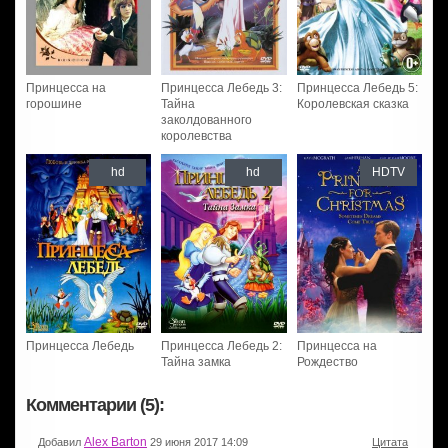
Принцесса на
Принцесса Лебедь 3:
Принцесса Лебедь 5:
горошине
Тайна
Королевская сказка
заколдованного
королевства
hd
hd
HDTV
Принцесса Лебедь
Принцесса Лебедь 2:
Принцесса на
Тайна замка
Рождество
Комментарии (5):
Alex Barton
Добавил
29 июня 2017 14:09
Цитата