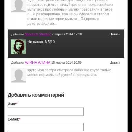
Мда....смотрела его всё детство,Сейчас решила
посмотреть,и что я вижу?трилогия прекраснейших
мультиков про любовь и магию превратили в такое
г.....Я разочарована. Лучше бы сделали в старом
стиле:красивые герои,музыка....Эх,прошло
детство,видимо...
Михаил ShwarZ
Добавил
7 апреля 2014 12:36
Цитата
Не плохо. 6.5/10
АЛИНА АЛИНА
Добавил
15 марта 2014 10:59
Цитата
круто моя сестра смотрела воообще круто только
можно нормальный руский голос сделать
Добавить комментарий
Имя:
*
E-Mail:
*