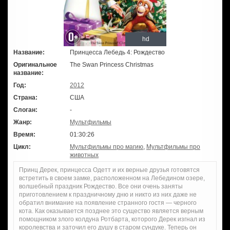
hd
Название:
Принцесса Лебедь 4: Рождество
Оригинальное
The Swan Princess Christmas
название:
Год:
2012
Страна:
США
Слоган:
-
Жанр:
Мультфильмы
Время:
01:30:26
Цикл:
Мультфильмы про магию
,
Мультфильмы про
животных
Принц Дерек, принцесса Одетт и их верные друзья готовятся
встретить в своем замке, расположенном на Лебедином озере,
волшебный праздник Рождество. Все они очень заняты
приготовлением к праздничному дню и никто из них даже не
обратил внимание на появление странного гостя — черного
кота. Как оказывается позднее это существо является верным
помощником злого колдуна Ротбарта, которого Дерек изгнал из
королевства и заточил его душу в старом сундуке. Теперь он