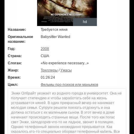
hd
Название:
Требуется няня
Оригинальное
Babysitter Wanted
название:
Год:
2008
Страна:
США
Слоган:
«No experience necessary...»
Жанр:
Триллеры
/
Ужасы
Время:
01:26:24
Цикл:
Фильмы про психов или маньяков
Энжи Олбрайт уезжает из родного города в университет. Она не
получает стипендию и чтобы заработать себе на жизнь
устраивается няней. В один прекрасный вечер ее нанимает
молодая семья. Супруги решили поехать отдохнуть и она
должна остаться с их маленьким сыном. В этот вечер в доме
начинают происходить странные вещи. После того как погас
свет Энжи, заподозрив что-то не ладное, звонит в полицию.
Однако телефонный звонок неожиданно прерывается. Как
оказалось кто-то специально оборвал телефонный кабель. Все