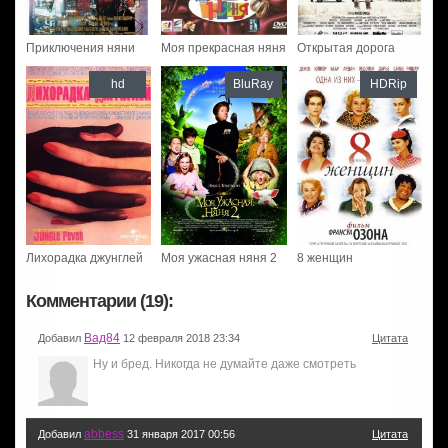
Приключения няни
Моя прекрасная няня
Открытая дорога
hd
BluRay
HDRip
Лихорадка джунглей
Моя ужасная няня 2
8 женщин
Комментарии (19):
Вад84
Добавил
12 февраля 2018 23:34
Цитата
Ну и бред. Никогда не думайте даже смотреть
abbess
Добавил
31 января 2017 00:56
Цитата