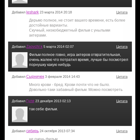
leshark
Добавил
23 марта 2014 20:18
Цитата
Дерьмо полное, не стоит вашего времени, есть более
достойные варианты.
Скучный, низкобюджетный фильм с унылыми
актерами.
Zaovchl k
Добавил
5 марта 2014 02:07
Цитата
Фильм полное говно, игра актеров отвратительная,
очень жалею что потратил время, лучше бы посмотрел
порнушку какую нибудь
Сырничек
Добавил
3 февраля 2014 14:43
Цитата
Много крови - бред. Крови почти что не было.
Довольно-таки забавный фильм. Можно посмотреть
Гуля
Добавил
23 декабря 2013 02:13
Цитата
так себе фильм.
сибирь
Добавил
24 октября 2013 07:34
Цитата
не очень фильм..