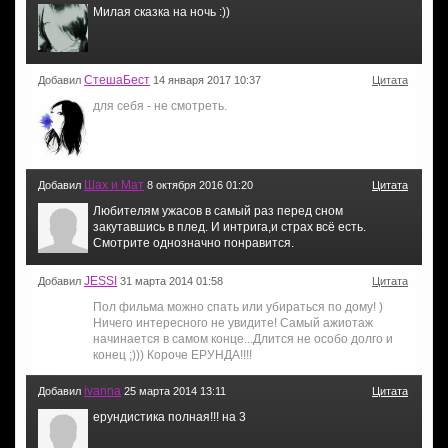
Милая сказка на ночь :))
СтешаБест
Добавил
14 января 2017 10:37
Цитата
для себя - не смотреть.
Шах и Мат
Добавил
8 октября 2016 01:20
Цитата
Любителям ужасов в самый раз перед сном
закутавшись в плед. И интрига,и страх всё есть.
Смотрите однозначно понравится.
JESSI
Добавил
31 марта 2014 01:58
Цитата
Пол фильма можно спать или убираться по дому! )
Ничего интересного не увидите! Самый ажиотаж
начинается в самом конце...Длится не особо долго и
конец ;))) Короче ЕРУНДА!!!!
ivanna
Добавил
25 марта 2014 13:11
Цитата
ерундистика полная!!! на 3