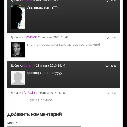
Nane
Добавил
5 мая 2013 13:43
Цитата
Мне нравится :-)))))
Бугимен
Добавил
26 апреля 2013 13:41
Цитата
Вполне нормальный фильм-смотреть можно!
Эльзик
Добавил
29 марта 2013 18:44
Цитата
Кровища полно фуууу
Mifesto
Добавил
12 марта 2013 15:20
Цитата
Скучная ерунда.
Добавить комментарий
Имя:
*