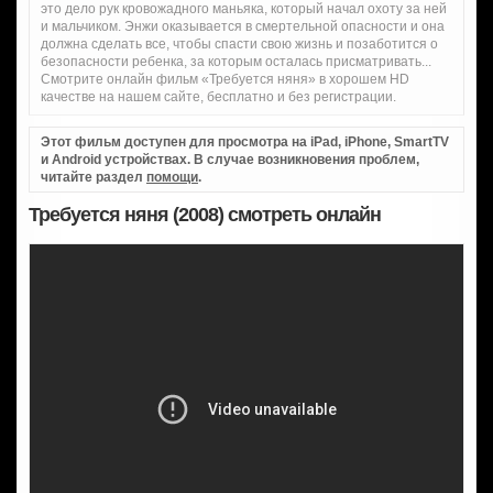
это дело рук кровожадного маньяка, который начал охоту за ней
и мальчиком. Энжи оказывается в смертельной опасности и она
должна сделать все, чтобы спасти свою жизнь и позаботится о
безопасности ребенка, за которым осталась присматривать...
Смотрите онлайн фильм «Требуется няня» в хорошем HD
качестве на нашем сайте, бесплатно и без регистрации.
Этот фильм доступен для просмотра на iPad, iPhone, SmartTV
и Android устройствах. В случае возникновения проблем,
читайте раздел
помощи
.
Требуется няня (2008) смотреть онлайн