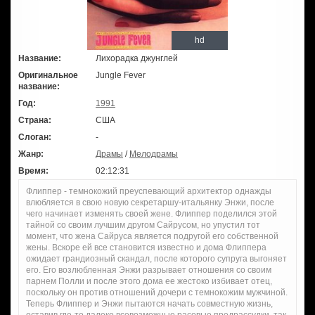
hd
Название:
Лихорадка джунглей
Оригинальное
Jungle Fever
название:
Год:
1991
Страна:
США
Слоган:
-
Жанр:
Драмы
/
Мелодрамы
Время:
02:12:31
Флиппер - темнокожий преуспевающий архитектор однажды
влюбляется в свою новую секретаршу-итальянку Энжи, после
чего начинает изменять своей жене. Флиппер поделился этой
тайной со своим лучшим другом Сайрусом, но упустил тот
момент, что жена Сайруса является подругой его собственной
жены. Вскоре ей все становится известно и дома Флиппера
ожидает грандиозный скандал, после которого супруга выгоняет
его. Его возлюбленная Энжи разрывает отношения со своим
парнем Полли и после этого дома ее жестоко избивает отец,
поскольку он против отношений дочери с темнокожим мужчиной.
Теперь Флиппер и Энжи пытаются начать совместную жизнь,
оставив где-то далеко всевозможные расовые предрассудки, так