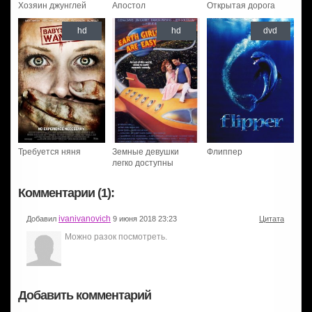
Хозяин джунглей
Апостол
Открытая дорога
hd
hd
dvd
Требуется няня
Земные девушки
Флиппер
легко доступны
Комментарии (1):
ivanivanovich
Добавил
9 июня 2018 23:23
Цитата
Можно разок посмотреть.
Добавить комментарий