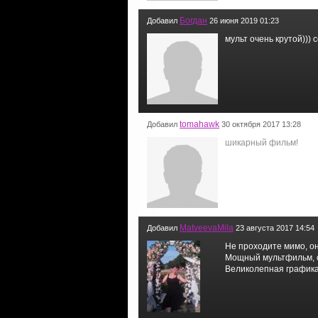
Богдан
Добавил
26 июня 2019 01:23
мульт очень крутой))) 
tomahawk
Добавил
30 октября 2017 13:28
шикарный фильм!
MatveevaMila
Добавил
23 августа 2017 14:54
Не проходите мимо, о
Мощный мультфильм, 
Великолепная графика