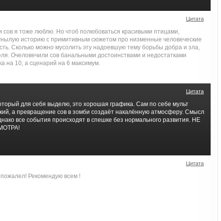
Цитата
и сов я тоже люблю. Но чтоб полюбоваться красивыми птицами,
унылую историю с примитивным сюжетом про низменные человеческие
асть. Сколько можно мусолить эту надоевшую тему борьбы добра и зла,
еля. Очеловечили сов банальными достоинствами и недостатками
ка на 10, а сценарий на 6 максимум.
Цитата
оторый для себя выделю, это хорошая графика. Сам по себе мульт
кий, а превращение сов в зомби создаёт накалённую атмосферу. Смысл
днако все события происходят в спешке без нормального развития. НЕ
МОТРА!
Цитата
 пожалел! Рекомендую всем !