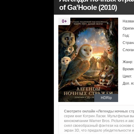
of Ga’Hoole (2010)
Назва
Ориги
Год:
Стран
Слоган
Жанр:
Время
Цикл:
Доп. я
HDRip
Смотрите онлайн «Легенды ночных ст
серии книг Кэтрин Ласки. Мультфильм вы
кинокомпании Warner Bros. Pictures и ав
снял своеобразный фэнтези на основе 
экран 3D, что придало убедительности и