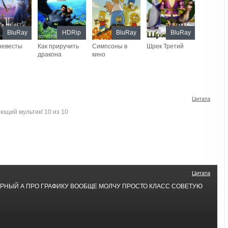
BluRay
HDRip
BluRay
BluRay
невесты
Как приручить
Симпсоны в
Шрек Третий
дракона
кино
Цитата
ющий мультик! 10 из 10
Цитата
РНЫЙ А ПРО ГРАФИКУ ВООБЩЕ МОЛЧУ ПРОСТО КЛАСС СОВЕТУЮ