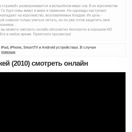
 стражей» разворачивается в волшебном мире сов. В их королевстве
 Га Хуул совы живут в мире и гармонии. Но однажды наступают
ападают на королевство, возглавляемые Кладом. Их цель -
ой совенок только учиться летать, но он уже готов защитить свое
союзников…
 вы можете смотреть онлайн абсолютно бесплатно в хорошем HD
айте в любое время. Приятного просмотра!
Pad, iPhone, SmartTV и Android устройствах. В случае
л
помощи
.
ей (2010) смотреть онлайн