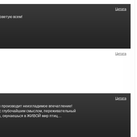
Цитата
советую всем!
Цитата
Цитата
н производит неизгладимое впечатление!
с глубочайшим смыслом, переживательный
, окунаешься в ЖИВОЙ мир птиц....