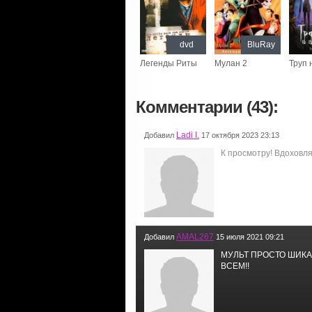
dvd
BluRay
Легенды Риты
Мулан 2
Труп 
Комментарии (43):
Ladi I.
Добавил
17 октября 2023 23:13
К просмотру! Вдоховля
AMAL267
Добавил
15 июля 2021 09:21
МУЛЬТ ПРОСТО ШИКА
ВСЕМ!!