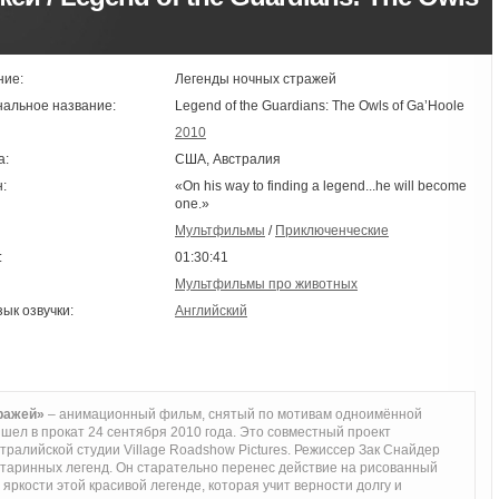
ние:
Легенды ночных стражей
нальное название:
Legend of the Guardians: The Owls of Ga’Hoole
2010
а:
США, Австралия
:
«On his way to finding a legend...he will become
one.»
Мультфильмы
/
Приключенческие
:
01:30:41
Мультфильмы про животных
зык озвучки:
Английский
ражей»
– анимационный фильм, снятый по мотивам одноимённой
шел в прокат 24 сентября 2010 года. Это совместный проект
стралийской студии Village Roadshow Pictures. Режиссер Зак Снайдер
старинных легенд. Он старательно перенес действие на рисованный
 яркости этой красивой легенде, которая учит верности долгу и