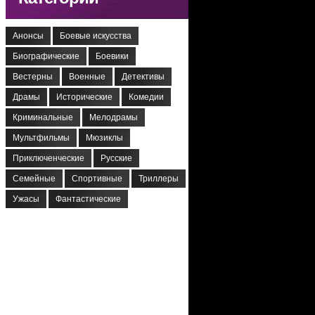
Анонсы
Боевые искусства
Биографические
Боевики
Вестерны
Военные
Детективы
Драмы
Исторические
Комедии
Криминальные
Мелодрамы
Мультфильмы
Мюзиклы
Приключенческие
Русские
Семейные
Спортивные
Триллеры
Ужасы
Фантастические