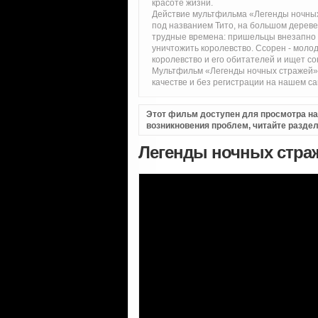
красоте жизни.
Действие мультфильма «Легенды ночных
под названием Тито, на большом дереве
трудные времена: пришельцы внезапно н
уничтожить королевство. Ссорен - молод
королевство и его обитателей и ищет 
Мультфильм «Легенды ночных стражей»
качестве и без регистрации на нашем с
Этот фильм доступен для просмотра на i
возникновения проблем, читайте разде
Легенды ночных страж