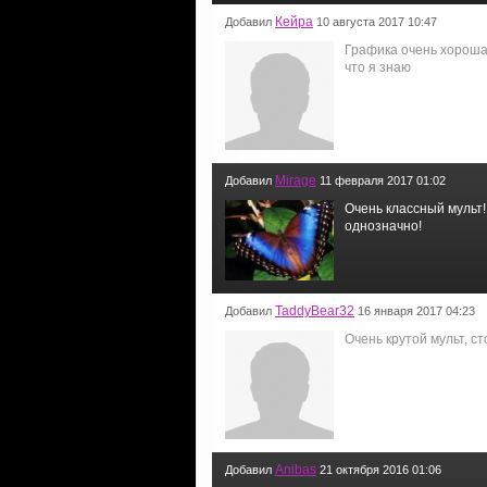
Кейра
Добавил
10 августа 2017 10:47
Графика очень хорошая
что я знаю
Mirage
Добавил
11 февраля 2017 01:02
Очень классный мульт
однозначно!
TaddyBear32
Добавил
16 января 2017 04:23
Очень крутой мульт, с
Anibas
Добавил
21 октября 2016 01:06