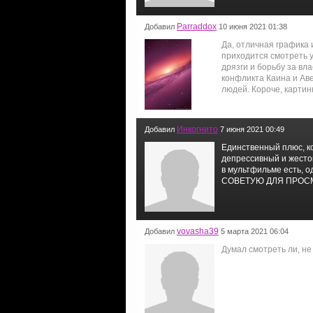
Parraddox
Добавил
10 июня 2021 01:38
Да, отличная графика 
приходится смотреть 
дрязги и борьбу за вл
конфликта Каина и Ав
людей. Короче, картин
Инкогнито
Добавил
7 июня 2021 00:49
Единственный плюс, к
депрессивный и жесто
в мультфильме есть, о
СОВЕТУЮ ДЛЯ ПРОС
vovasha39
Добавил
5 марта 2021 06:04
Думал смотреть ли, не