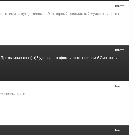
Цитата
 , птицы кажутца живими . Это первый правильный мультик , из всех
Цитата
! Прикольные совы)))) Чудесная графика и сюжет фильма! Смотреть
Цитата
тоит посмотреть!
Цитата