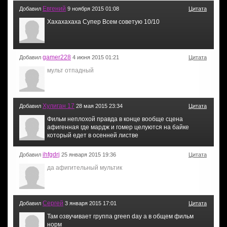
Евгений
Добавил
9 ноября 2015 01:08
Цитата
Хахахахаха Супер Всем советую 10/10
gamer228
Добавил
4 июня 2015 01:21
Цитата
мульт отпадный
Хулиган 17
Добавил
28 мая 2015 23:34
Цитата
Фильм неплохой правда в конце вообще сцена
афигенная где мардж и гомер целуются на байке
который едет в осенней листве
ihfgdrj
Добавил
25 января 2015 19:36
Цитата
да афигительный мультик
Сергей
Добавил
3 января 2015 17:01
Цитата
Там озвучивает группа green day а в общем фильм
норм