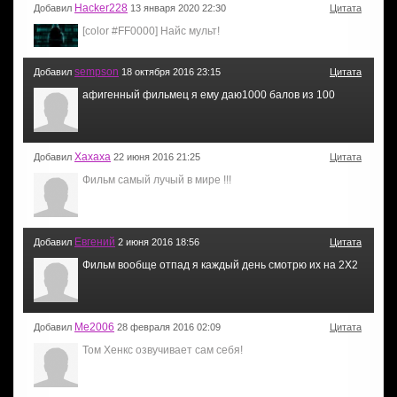
Hacker228
Добавил
13 января 2020 22:30
Цитата
[color #FF0000] Найс мульт!
sempson
Добавил
18 октября 2016 23:15
Цитата
афигенный фильмец я ему даю1000 балов из 100
Хахаха
Добавил
22 июня 2016 21:25
Цитата
Фильм самый лучый в мире !!!
Евгений
Добавил
2 июня 2016 18:56
Цитата
Фильм вообще отпад я каждый день смотрю их на 2Х2
Me2006
Добавил
28 февраля 2016 02:09
Цитата
Том Хенкс озвучивает сам себя!