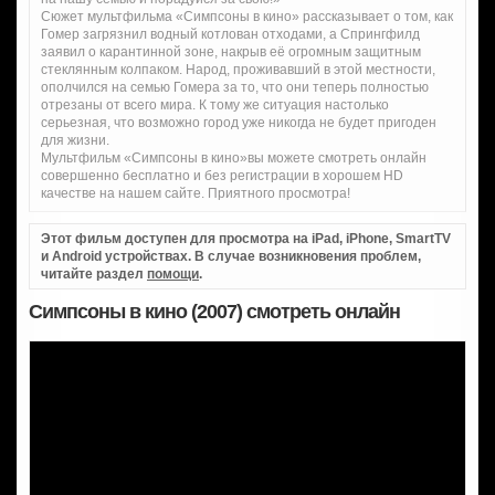
Сюжет мультфильма «Симпсоны в кино» рассказывает о том, как
Гомер загрязнил водный котлован отходами, а Спрингфилд
заявил о карантинной зоне, накрыв её огромным защитным
стеклянным колпаком. Народ, проживавший в этой местности,
ополчился на семью Гомера за то, что они теперь полностью
отрезаны от всего мира. К тому же ситуация настолько
серьезная, что возможно город уже никогда не будет пригоден
для жизни.
Мультфильм «Симпсоны в кино»вы можете смотреть онлайн
совершенно бесплатно и без регистрации в хорошем HD
качестве на нашем сайте. Приятного просмотра!
Этот фильм доступен для просмотра на iPad, iPhone, SmartTV
и Android устройствах. В случае возникновения проблем,
читайте раздел
помощи
.
Симпсоны в кино (2007) смотреть онлайн