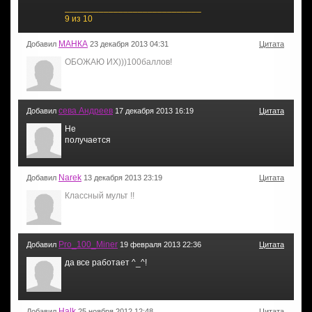
____________________________
9 из 10
МАНКА
Добавил
23 декабря 2013 04:31
Цитата
ОБОЖАЮ ИХ)))100баллов!
ceва Андреев
Добавил
17 декабря 2013 16:19
Цитата
Не
получается
Narek
Добавил
13 декабря 2013 23:19
Цитата
Классный мульт !!
Pro_100_Miner
Добавил
19 февраля 2013 22:36
Цитата
да все работает ^_^!
Halk
Добавил
25 ноября 2012 12:48
Цитата