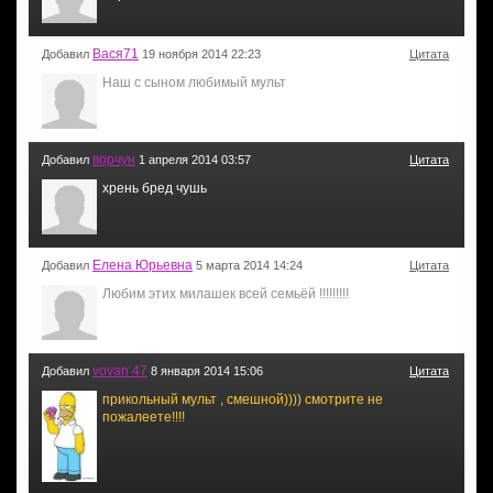
Вася71
Добавил
19 ноября 2014 22:23
Цитата
Наш с сыном любимый мульт
ворчун
Добавил
1 апреля 2014 03:57
Цитата
хрень бред чушь
Елена Юрьевна
Добавил
5 марта 2014 14:24
Цитата
Любим этих милашек всей семьёй !!!!!!!!!
vovan 47
Добавил
8 января 2014 15:06
Цитата
прикольный мульт , смешной)))) смотрите не
пожалеете!!!!