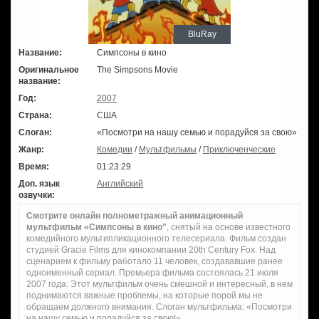
BluRay
Название:
Симпсоны в кино
Оригинальное
The Simpsons Movie
название:
Год:
2007
Страна:
США
Слоган:
«Посмотри на нашу семью и порадуйся за свою»
Жанр:
Комедии
/
Мультфильмы
/
Приключенческие
Время:
01:23:29
Доп. язык
Английский
озвучки:
Смотрите онлайн полнометражный анимационный
мультфильм «Симпсоны в кино"
, снятый на основе известного
комедийного мультипликационного телесериала. Фильм создан
студией Gracie Films для кинокомпании 20th Century Fox. Над
сценарием к фильму работало 11 человек, создававшие ранее
одноименный сериал. Премьера фильма состоялась 21 июля
2007 года. Этот мультфильм очень смешной и интересный, в нем
поднимаются важные проблемы, на которые порой мы не
обращаем должного внимания. Слоган мультфильма: «Посмотри
на нашу семью и порадуйся за свою!»