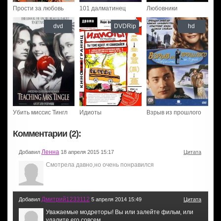
Прости за любовь
101 далматинец
Любовники
dvd
DVDRip
hd
Убить миссис Тингл
Идиоты
Взрыв из прошлого
Комментарии (2):
Ленна
Добавил
18 апреля 2015 15:17
Цитата
Смотрела давно,но очень понравился
Дмитрий1233112
Добавил
5 апреля 2014 15:49
Цитата
Уважаемые модреторы! Вы или залейте фильм, или
удалите его совсем..