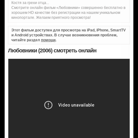
Костя за грехи отца...
Смотрите онлайн фильм «Любовники» совершенно бесплатно в
хорошем HD качестве без регистрации на нашем уникальном
кинопортале. Желаем приятного просмотра!
Этот фильм доступен для просмотра на iPad, iPhone, SmartTV
и Android устройствах. В случае возникновения проблем,
читайте раздел
помощи
.
Любовники (2006) смотреть онлайн