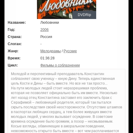
DVDRip
Название:
Любовники
Год:
2006
Страна:
Россия
Слоган:
-
Жанр:
Мелодрамы
/
Русские
Время:
01:36:28
Цикл:
Фильмы о соблазнении
Молодой и перспективный преподаватель Константин
соблазняет свою ученицу – юную Дину. Теперь единственная
цель Кости и Дины – быть вместе. Но все не так просто...
На пути молодых людей стоит неразрешимая проблема,
которая не позволяет официально быть им вместе. Несколько
лет назад отец Константина заставил его заключить брак с
Серафимой – любовницей родителя, который так пытался
скрыть последствия своей неосторожности. Отсутствие штампов
в паспортах любящих сердец, а тем более живущих вместе
молодых людей, у многих вызывает осуждение. В советские
времена осуждение было громким, а позор – несмываемым.
Косые взгляды, обвиняющие в аморальном поведении,
невозможность открыто быть вместе – вот чем расплачивается