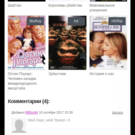
Шайтан
Королевы убийства
Максимальное
ускорение
BluRay
hd
HDRip
Остин Пауэрс:
Зубастики
История о нас
Человек-загадка
международного
масштаба
Комментарии (4):
Milluoki
Добавил
10 октября 2017 15:39
Цитата
Мой Ларс, мой Триер! <3