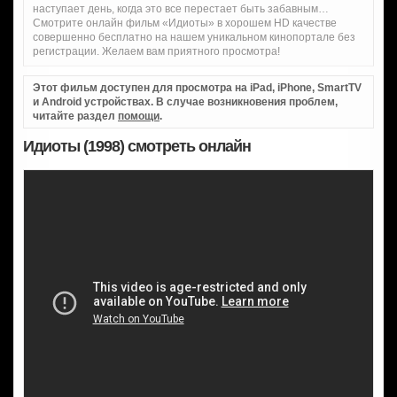
наступает день, когда это все перестает быть забавным…
Смотрите онлайн фильм «Идиоты» в хорошем HD качестве
совершенно бесплатно на нашем уникальном кинопортале без
регистрации. Желаем вам приятного просмотра!
Этот фильм доступен для просмотра на iPad, iPhone, SmartTV
и Android устройствах. В случае возникновения проблем,
читайте раздел
помощи
.
Идиоты (1998) смотреть онлайн