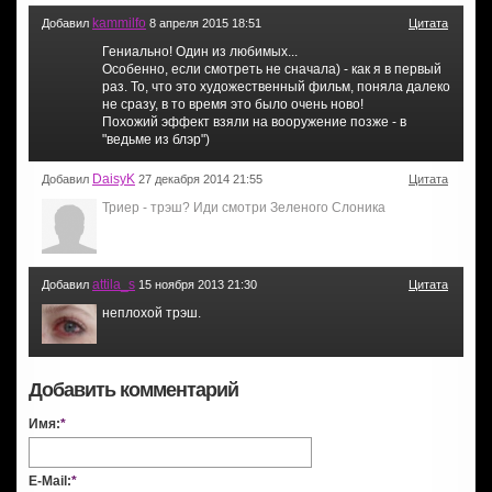
kammilfo
Добавил
8 апреля 2015 18:51
Цитата
Гениально! Один из любимых...
Особенно, если смотреть не сначала) - как я в первый
раз. То, что это художественный фильм, поняла далеко
не сразу, в то время это было очень ново!
Похожий эффект взяли на вооружение позже - в
"ведьме из блэр")
DaisyK
Добавил
27 декабря 2014 21:55
Цитата
Триер - трэш? Иди смотри Зеленого Слоника
attila_s
Добавил
15 ноября 2013 21:30
Цитата
неплохой трэш.
Добавить комментарий
Имя:
*
E-Mail:
*