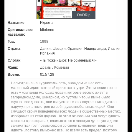
DVDRip
Название:
Идиоты
Оригинальное
Idioterne
название:
Год:
1998
Страна:
Дания, Швеция, Франция, Нидерланды, Италия,
Испания
Слоган:
«Ты тоже идиот. Не сомневайся!»
Жанр:
Драмы
/
Комедии
Время:
01:57:28
Несмотря на нашу уникальность, в каждом из нас есть
маленький идиот, который прячется внутри. Это мнение точно
есть у компании молодых людей, которые весело живут в
загородном доме, шикарном, но пустом. Чтобы им не было
скучно праздновать, они выпускают своих внутренних идиотов
наружу, при этом строя из себя душевнобольных людей. Они
смущают своим поведением всех людей в общественных местах,
изображая из себя даунов. На этом основании они могут кушать
сервизы в ресторанах, вламываться в женскую душевую и даже
заниматься групповым сексом со своей компанией, ведь они
идиоты, поэтому им можно все. Но всему есть предел, поэтому