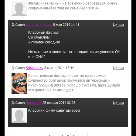
Фильм интересный.не возможно оторваться .очень
современный взгляд на семейную жизнь
sugar with glass
Добавил
8 мая 2014 14:41
Цитата
Классный фильм!
Со смыслом!
Актуален сегодня!
Испытание верностью: кто поддастся искушению ОН
или ОНА?..
Krissstinka
Добавил
3 марта 2014 17:44
Цитата
Качественный фильм, несмотря на огромное
количество болтавни, получился интересным и
интригующим) актеры хорошо сыграли, даже думала
что финал не таким будет.
Armres78
Добавил
25 января 2014 02:25
Цитата
Классний филм саветаю всем