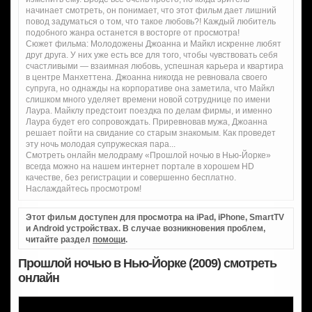
начинает смотреть, он понимает, что этот фильм дает лишний
повод задуматься о том, что такое любовь?! Каждый любитель
подобного жанра останется в восторге от просмотра!
Сюжет фильма: Молодожены Джоанна и Майкл искренне любят
друг друга. У них уже есть все для того, чтобы чувствовать себя
счастливыми — взаимная любовь, успешная карьера и квартира
в центре Манхеттена. Джоанна никогда не ревновала своего
супруга, но однажды на корпоративе она заметила, что Майкл
слишком много уделяет времени новой сотруднице по имени
Лаура. Майклу предстоит поездка по делам фирмы, и именно
Лаура будет его сопровождать. Приревновав мужа, Джоанна
решает пойти на свидание со старым знакомым. Как проведет
эту ночь молодая супружеская пара...
Смотреть онлайн мелодраму «Прошлой ночью в Нью-Йорке»
всегда можно на нашем интернет портале в хорошем HD
качестве, без регистрации и совершенно бесплатно.
Наслаждайтесь просмотром!
Этот фильм доступен для просмотра на iPad, iPhone, SmartTV
и Android устройствах. В случае возникновения проблем,
читайте раздел
помощи
.
Прошлой ночью в Нью-Йорке (2009) смотреть
онлайн