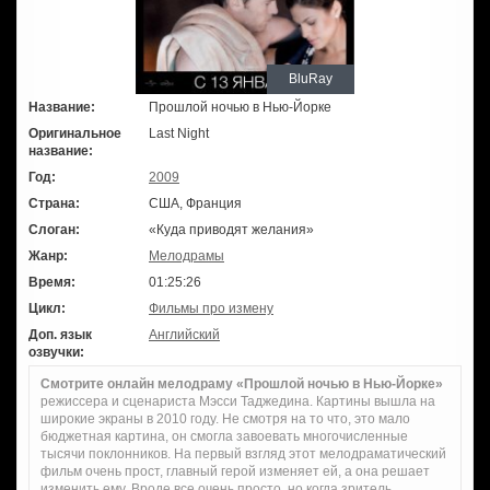
BluRay
Название:
Прошлой ночью в Нью-Йорке
Оригинальное
Last Night
название:
Год:
2009
Страна:
США, Франция
Слоган:
«Куда приводят желания»
Жанр:
Мелодрамы
Время:
01:25:26
Цикл:
Фильмы про измену
Доп. язык
Английский
озвучки:
Смотрите онлайн мелодраму «Прошлой ночью в Нью-Йорке»
режиссера и сценариста Мэсси Таджедина. Картины вышла на
широкие экраны в 2010 году. Не смотря на то что, это мало
бюджетная картина, он смогла завоевать многочисленные
тысячи поклонников. На первый взгляд этот мелодраматический
фильм очень прост, главный герой изменяет ей, а она решает
изменить ему. Вроде все очень просто, но когда зритель