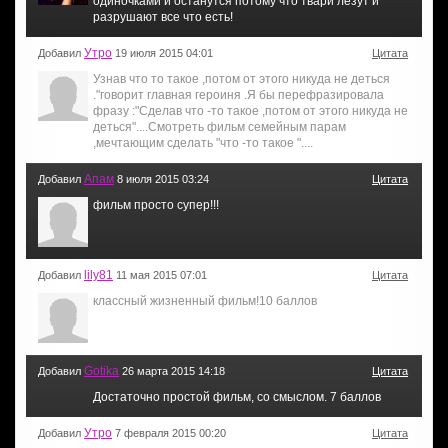
одиночками и останутся потому что твари лезут и
разрушают все что есть!
Утро
Добавил
19 июля 2015 04:01
Цитата
Узнав что то такое ,потом от этого никуда не деться
."говорит главная героиня .Я бы перефразировала
фразу :"Сделав что -то такое ,потом от этого никуда не
деться"....Смотреть фильм семейным парам
,мечтающим сделать "что -то такое "....
Апам
Добавил
8 июля 2015 03:24
Цитата
фильм просто супер!!!
lily81
Добавил
11 мая 2015 07:01
Цитата
классный жизненный фильм!10 баллов
Gotika
Добавил
26 марта 2015 14:18
Цитата
Достаточно простой фильм, со смыслом. 7 баллов
Утро
Добавил
7 февраля 2015 00:20
Цитата