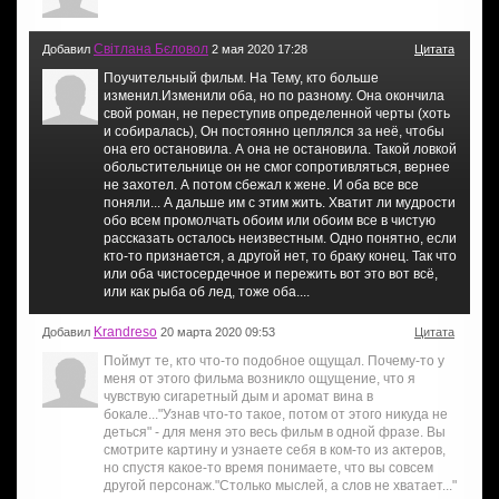
Світлана Бєловол
Добавил
2 мая 2020 17:28
Цитата
Поучительный фильм. На Тему, кто больше
изменил.Изменили оба, но по разному. Она окончила
свой роман, не переступив определенной черты (хоть
и собиралась), Он постоянно цеплялся за неё, чтобы
она его остановила. А она не остановила. Такой ловкой
обольстительнице он не смог сопротивляться, вернее
не захотел. А потом сбежал к жене. И оба все все
поняли... А дальше им с этим жить. Хватит ли мудрости
обо всем промолчать обоим или обоим все в чистую
рассказать осталось неизвестным. Одно понятно, если
кто-то признается, а другой нет, то браку конец. Так что
или оба чистосердечное и пережить вот это вот всё,
или как рыба об лед, тоже оба....
Krandreso
Добавил
20 марта 2020 09:53
Цитата
Поймут те, кто что-то подобное ощущал. Почему-то у
меня от этого фильма возникло ощущение, что я
чувствую сигаретный дым и аромат вина в
бокале..."Узнав что-то такое, потом от этого никуда не
деться" - для меня это весь фильм в одной фразе. Вы
смотрите картину и узнаете себя в ком-то из актеров,
но спустя какое-то время понимаете, что вы совсем
другой персонаж."Столько мыслей, а слов не хватает..."