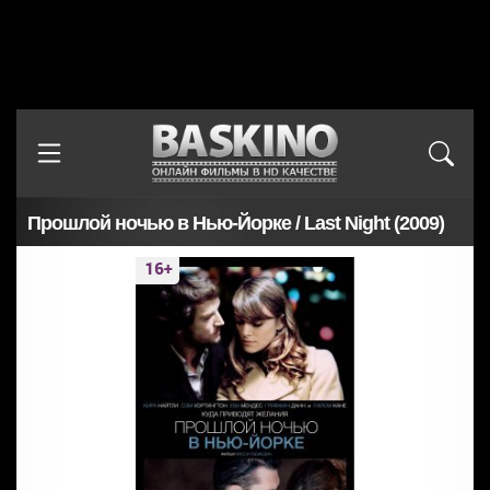
Прошлой ночью в Нью-Йорке / Last Night (2009)