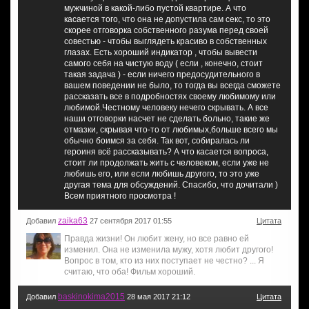
мужчиной в какой-либо пустой квартире. А что
касается того, что она не допустила сам секс, то это
скорее отговорка собственного разума перед своей
совестью - чтобы выглядеть красиво в собственных
глазах. Есть хороший индикатор , чтобы вывести
самого себя на чистую воду ( если , конечно, стоит
такая задача ) - если ничего предосудительного в
вашем поведении не было, то тогда вы всегда сможете
рассказать все в подробностях своему любимому или
любимой.Честному человеку нечего скрывать. А все
наши отговорки насчет не сделать больно, такие же
отмазки, скрывая что-то от любимых,больше всего мы
обычно боимся за себя. Так вот, собиралась ли
героиня всё рассказывать? А что касается вопроса,
стоит ли продолжать жить с человеком, если уже не
любишь его, или если любишь другого, то это уже
другая тема для обсуждений. Спасибо, что дочитали )
Всем приятного просмотра !
zaika63
Добавил
27 сентября 2017 01:55
Цитата
Правда жизни! Он любит жену, но все равно ей
изменил. Она не изменила мужу, хотя любит другого!
Вопрос в том, кто из них поступает не честно? ... Я
считаю, что оба! Фильм хороший.
baskinokima2015
Добавил
28 мая 2017 21:12
Цитата