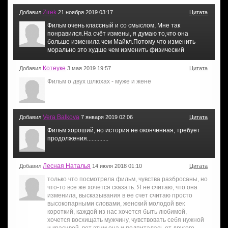
Zirek
Добавил
21 ноября 2019 03:17
Цитата
Фильм очень классный и со смыслом, Мне так
понравился.На счёт измены, я думаю то,что она
больше изменила чем Майкл.Потому что изменить
морально это худше чем изменить физический
Котеуке
Добавил
3 мая 2019 19:57
Цитата
Фильм о двух шлюхах - муже и жене
Vera Balkova
Добавил
7 января 2019 02:06
Цитата
Фильм хороший, но история не оконченная, требует
продолжения..............
Лесная Наталья
Добавил
14 июля 2018 01:10
Цитата
только что посмотрела фильм, чувства разбросаны, но
что-то все же хочется сказать. Я не считаю, что она
изменила, высказывания в ее счет считаю просто
высокопарными словами, женский молодой век
короткий, каждой из нас хочется быть любимой,
хочется восхищать мужчину, чувствовать себя нужной