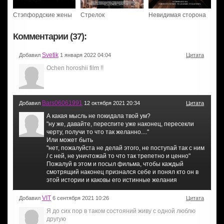
Стэпфордские жены
Стрелок
Невидимая сторона
Комментарии (37):
Svetik
Добавил
1 января 2022 04:04
Цитата
Ochen horoshii film !!
Bars06061991
Добавил
12 октября 2021 20:34
Цитата
А какая мысль не покидала твой ум?
"ну же, давайте, переспите уже наконец, пересекли
черту, получи то что так желанно...."
Или может быть
"нет, пожалуйста не делай этого, не поступай так с ним
/ с ней, не уничтожай то что так трепетно и ценно"
Пожалуй в этом и посыл фильма, чтобы каждый
смотрящий наконец признался себе и понял кто он в
этой истории и каковы его истинные желания
VIT
Добавил
6 сентября 2021 10:26
Цитата
Я до сих пор в таком состояний живу с одной люблю
другую