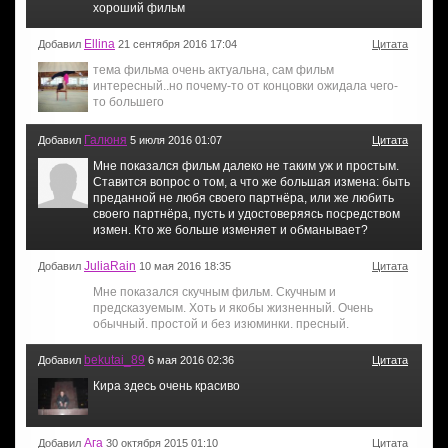
хороший фильм
Ellina
Добавил
21 сентября 2016 17:04
Цитата
тема фильма очень актуальна, сам фильм
интересный..но почему-то от концовки ожидала чего-
то большего
Галюня
Добавил
5 июля 2016 01:07
Цитата
Мне показался фильм далеко не таким уж и простым.
Ставится вопрос о том, а что же большая измена: быть
преданной не любя своего партнёра, или же любить
своего партнёра, пусть и удостоверяясь посредством
измен. Кто же больше изменяет и обманывает?
JuliaRain
Добавил
10 мая 2016 18:35
Цитата
Мне показался скучным фильм. Скучным и
предсказуемым. Хоть и якобы жизненный. Очень
обычный. простой и без изюминки. пресный.
bekutai_89
Добавил
6 мая 2016 02:36
Цитата
Кира здесь очень красиво
Ага
Добавил
30 октября 2015 01:10
Цитата