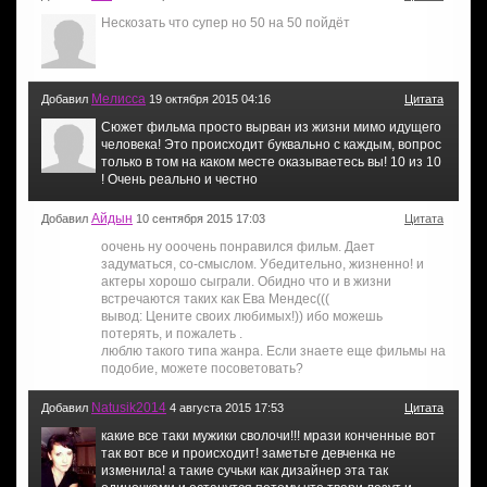
Нескозать что супер но 50 на 50 пойдёт
Мелисса
Добавил
19 октября 2015 04:16
Цитата
Сюжет фильма просто вырван из жизни мимо идущего
человека! Это происходит буквально с каждым, вопрос
только в том на каком месте оказываетесь вы! 10 из 10
! Очень реально и честно
Айдын
Добавил
10 сентября 2015 17:03
Цитата
оочень ну ооочень понравился фильм. Дает
задуматься, со-смыслом. Убедительно, жизненно! и
актеры хорошо сыграли. Обидно что и в жизни
встречаются таких как Ева Мендес(((
вывод: Цените своих любимых!)) ибо можешь
потерять, и пожалеть .
люблю такого типа жанра. Если знаете еще фильмы на
подобие, можете посоветовать?
Natusik2014
Добавил
4 августа 2015 17:53
Цитата
какие все таки мужики сволочи!!! мрази конченные вот
так вот все и происходит! заметьте девченка не
изменила! а такие сучьки как дизайнер эта так