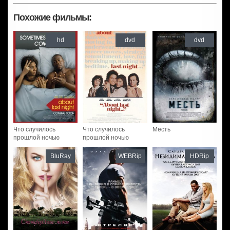
Похожие фильмы:
hd
dvd
dvd
Что случилось
Что случилось
Месть
прошлой ночью
прошлой ночью
BluRay
WEBRip
HDRip