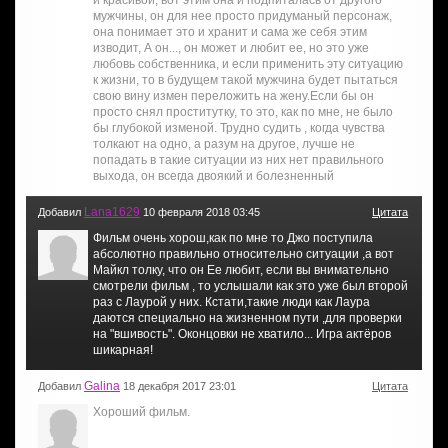
и красивой, вот этим она и подпиталась от другого
мужчины, он для нее просто придуманый персонаж,
она понимает это и хранит и сама же себя этим
изводит, А он..., он может и любит ее, но это уже
любовь собственника, и если применить эту ситуацию
к жизни, то в будущем такой мужчина будет пытаться
свою вину измен переложить на жену.Если бы он
просто снял проститутку, то это, как по мне, не было
бы глубокой изменой. Трудно судить , когда чувства
толкают на одно, а разум на другое, лучше не
попадать в такие ситуации из них нет правильного
выхода, он всегда двоякий и болезненный
Lana1629
Добавил
10 февраля 2018 03:45
Цитата
Фильм очень хорош,как по мне то Джо поступила
абсолютно правильно относительно ситуации ,а вот
Майкл толку, что он Ее любит, если вы внимательно
смотрели фильм , то услышали как это уже был второй
раз с Лаурой у них. Кстати,такие люди как Лаура
даются специально на жизненном пути ,для проверки
на "вшивость". Оконцовки не хватило... Игра актёров
шикарная!
Galina
Добавил
18 декабря 2017 23:01
Цитата
Хороший фильм.