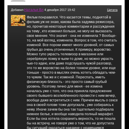
Наталья Вл
Добавил
4 декабря 2017 19:42
Цитата
Фильм понравился. Что касается темы, поднятой в
фильме,уж не знаю, какова была задумка режиссера,
но, прочитав некоторые комментарии и рассуждения
на тему , кто изменил больше, не могу не высказать
свое мнение. Что значит - она не изменила ? Вообще-
то, на мой взгляд, изменила. Вопрос в том, что считать
изменой. Все пороки имеют много уровней, от самых
грубых до очень утонченных. К примеру, воровство.
Можно тупо украсть телевизор в магазине или
серебряную ложку в чьем-то доме, но можно украсть
чью-то идею, или даже подслушать чужой разговор,
это то же воровство на более тонком уровне, или еще
тоньше - просто в мыслях очень хотеть обладать чем-
то чужим. Так же и с изменой. Переспать, иметь
физическую близость - это просто самый грубый
уровень. Поэтому лично для меня - ее измена
началась уже с того, что она приняла предложение
своего бывшего возлюбленного провести с ним вечер,
вообще даже встретиться с ним. Причем мысль о сексе
она в своей голове тоже допускала , уже собираясь к
нему. Иначе зачем бы она так тщательно подбирала
нижнее белье, и вообще наводила полный марафет.
Если бы она хотела сохранить верность, то не пошла
бы на встречу, не говоря уже о том, что не допустила
бы ситуаций оказаться наедине с нравящимся