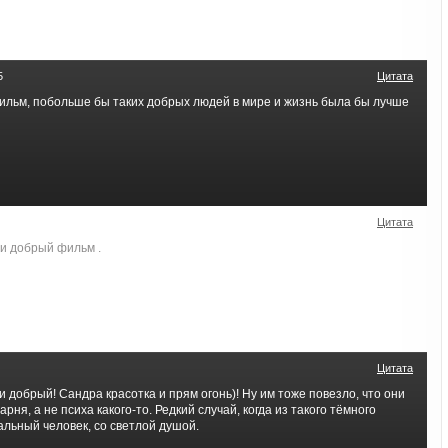
5
Цитата
льм, побольше бы таких добрых людей в мире и жизнь была бы лучше
Цитата
 и добрый фильм .
Цитата
 добрый! Сандра красотка и прям огонь)! Ну им тоже повезло, что они
ня, а не психа какого-то. Редкий случай, когда из такого тёмного
льный человек, со светлой душой.