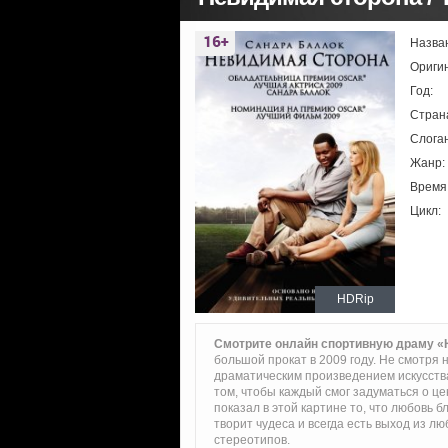
Назва
Ориги
Год:
Стран
Слоган
Жанр:
Время
Цикл:
HDRip
Смотрите онлайн спортивную драму «
большой прокат в 2009 году. Не смотря
драматическим произведением искусства.
том, чтобы каждый смог задуматься о ц
показал в этой картине то, что любовь 
творит чудеса и всегда есть выход из л
стереотипов.