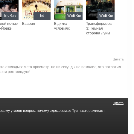
BluRay
hd
WEBRip
WEBRip
лой ночью
Баария
В диких
Трансформеры
-Йорке
условиях
3: Тёмная
сторона Луны
Цитата
го откладывал его просмотр, но ни секунды не пожалел, что потратил
 Всем рекомендую!
Цитата
посему у меня вопрос: почему здесь семью Туи настораживает