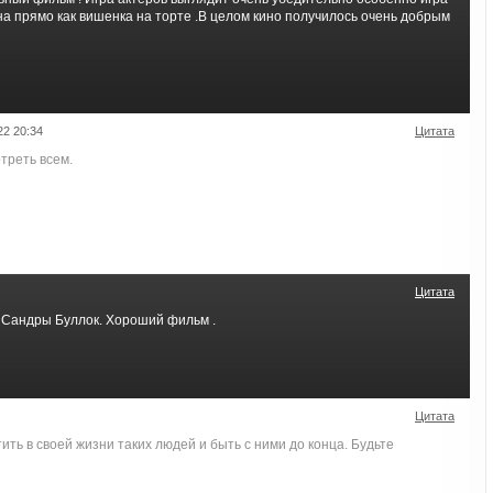
а прямо как вишенка на торте .В целом кино получилось очень добрым
22 20:34
Цитата
треть всем.
Цитата
 Сандры Буллок. Хороший фильм .
Цитата
ть в своей жизни таких людей и быть с ними до конца. Будьте