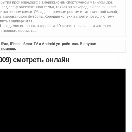
обытия произошедших с американским спортсменом Майклом Оре.
 под опеку обеспеченная семья, так как он в очередной раз лишился
вится членом семьи. Обладая огромным ростом и титанической силой,
де американского футбола. Хорошие успехи в спорте позволяют ему
ить в университет...
Невидимая сторона» в хорошем HD качестве, на нашем интернет
ественного просмотра!
Pad, iPhone, SmartTV и Android устройствах. В случае
л
помощи
.
009) смотреть онлайн