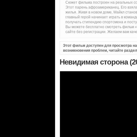
Сюжет фильма построен на реальных с
Этот парень афроамериканец. Его взяла
жилья. Живя в новом доме, Майкл стано
главный герой начинает играть в коман
получать стипендию спортсмена и поступ
Вы можете бесплатно смотреть фильм «
сайте без регистрации. Желаем вам кач
Этот фильм доступен для просмотра на i
возникновения проблем, читайте разде
Невидимая сторона (2