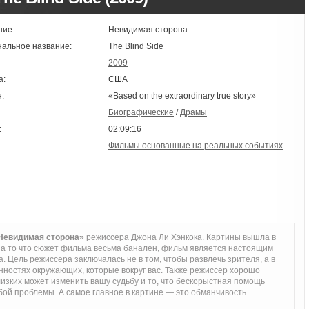
ние:
Невидимая сторона
нальное название:
The Blind Side
2009
а:
США
:
«Based on the extraordinary true story»
Биографические
/
Драмы
:
02:09:16
Фильмы основанные на реальных событиях
Невидимая сторона»
режиссера Джона Ли Хэнкока. Картины вышла в
 на то что сюжет фильма весьма банален, фильм является настоящим
 Цель режиссера заключалась не в том, чтобы развлечь зрителя, а в
енностях окружающих, которые вокруг вас. Также режиссер хорошо
близких может изменить вашу судьбу и то, что бескорыстная помощь
юбой проблемы. А самое главное в картине — это обманчивость