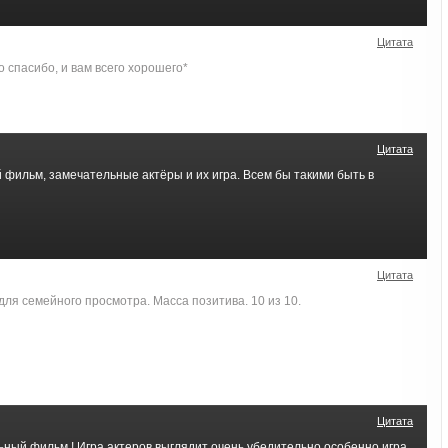
Цитата
о спасибо, и вам всего хорошего*
Цитата
й фильм, замечательные актёры и их игра. Всем бы такими быть в
Цитата
ля семейного просмотра. Масса позитива. 10 из 10.
Цитата
ьный фильм ! Игра актеров выглядит очень убедительно особенно игра