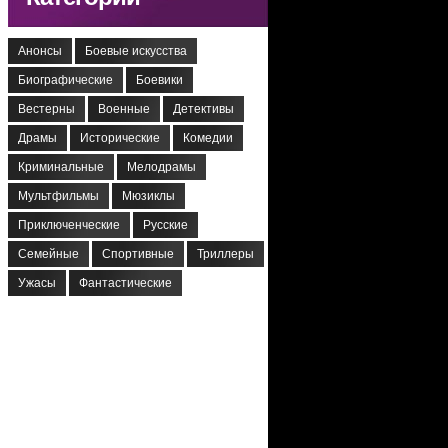
Анонсы
Боевые искусства
Биографические
Боевики
Вестерны
Военные
Детективы
Драмы
Исторические
Комедии
Криминальные
Мелодрамы
Мультфильмы
Мюзиклы
Приключенческие
Русские
Семейные
Спортивные
Триллеры
Ужасы
Фантастические