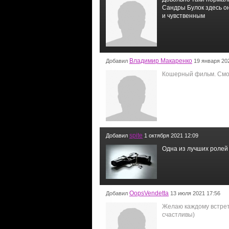
Сандры Булок здесь он
и чувственным
Владимир Макаренко
Добавил
19 января 20
Кошерный фильм. Смо
spite
Добавил
1 октября 2021 12:09
Одна из лучших ролей
OopsVendetta
Добавил
13 июля 2021 17:56
Желаю каждому встрети
счастливы)