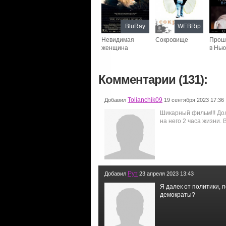
BluRay
WEBRip
Невидимая
Сокровище
Прош
женщина
в Нью
Комментарии (131):
Tolianchik09
Добавил
19 сентября 2023 17:36
Шикарный фильм!!! Дол
на него 2 часа жизни.
Рут
Добавил
23 апреля 2023 13:43
Я далек от политики, 
демократы?