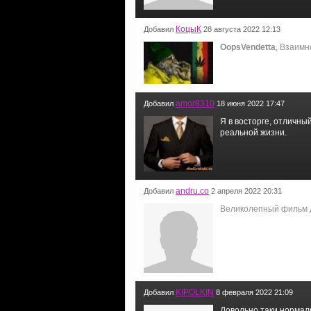
КоцыК
Добавил
28 августа 2022 12:13
OopsVendetta
, Взаимн
amor8310
Добавил
18 июня 2022 17:47
Я в восторге, отличны
реальной жизни.
andru.co
Добавил
2 апреля 2022 20:31
Великолепный фильм д
KIPOLKIN
Добавил
8 февраля 2022 21:09
Довольно таки нормал