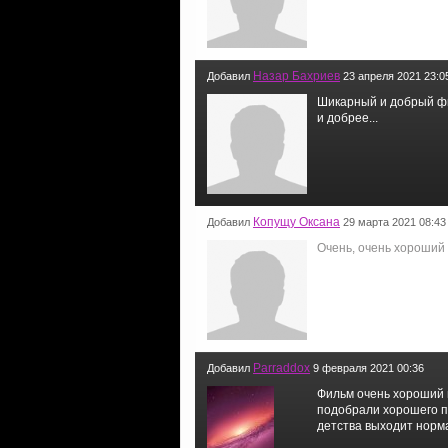
Назар Бахриев
Добавил
23 апреля 2021 23:0
Шикарный и добрый фи
и добрее...
Копущу Оксана
Добавил
29 марта 2021 08:43
Очень, очень хороший
Parraddox
Добавил
9 февраля 2021 00:36
Фильм очень хороший и
подобрали хорошего пар
детства выходит норма