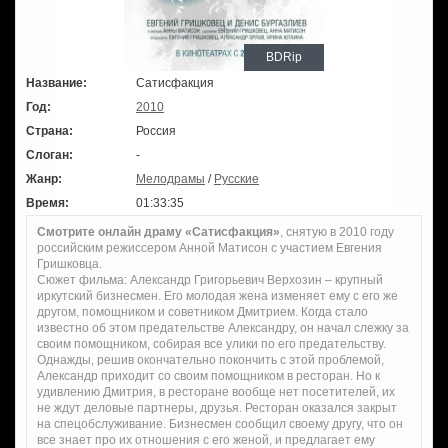
BDRip
Название:
Сатисфакция
Год:
2010
Страна:
Россия
Слоган:
-
Жанр:
Мелодрамы
/
Русские
Время:
01:33:35
Смотрите онлайн драму «Сатисфакция»
, снятую в 2010 году
российским режиссером Анной Матисон с участием Евгения
Гришковца.
Сюжет фильма: Александр Григорьевич Верхозин – крупный
иркутский бизнесмен. Его молодая жена изменяет ему с его же
другом, помощником и советником Дмитрием. Когда стало
известно об этом предательстве Александру, он начал слежку за
своим помощником, собирая все улики по его предательству.
Однажды, решив окончательно покончить с этой проблемой,
Александр приходит со своим помощником в ресторан. Но к
удивлению Дмитрия, в ресторане вообще нет посетителей, их
не ждут деловые партнеры, друзья. Ресторан оказался закрыт
на спецобслуживание. Бизнесмен сообщил своему другу, что он
все знает про их отношения с его женой, и предлагает ему