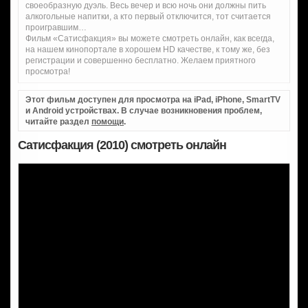
своеобразную дуэль. Весь вечер и всю ночь они должны пить
алкогольные напитки, а кто первый отключится, тот считается
проигравшим…
Фильм «Сатисфакция» вы можете смотреть онлайн, как всегда,
на нашем кинопортале в хорошем HD качестве, к тому же, без
регистрации и совершенно бесплатно. Желаем приятного
просмотра!
Этот фильм доступен для просмотра на iPad, iPhone, SmartTV
и Android устройствах. В случае возникновения проблем,
читайте раздел
помощи
.
Сатисфакция (2010) смотреть онлайн