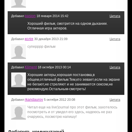
pasion
Добавил
18 января 2014 15:42
Цитата
Хороший фильм, смотрится на одном дыхании.
Отличная игра актеров.
колія
Добавил
30 декабря 2013 21:09
Цитата
суперррр фильм
Kliment
Добавил
18 октября 2013 00:14
Цитата
Хорошие актеры,хорошая постановка,в
общем,отличный фильм.Тем,кто зевает,если на экране
не бегают,не стреляют и не занимаются сексом,не
рекомендую.Остальным-смотреть!
rkandaurov
Добавил
5 октября 2012 20:08
Цитата
Читал еще на live'journal про этот фильм, захотелось
посмотреть и от увидел его здесь, надеюсь не раз
очаруюсь, посмотрю напишу!