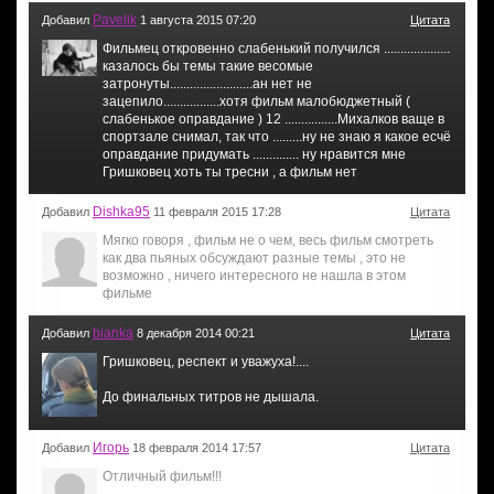
Pavelik
Добавил
1 августа 2015 07:20
Цитата
Фильмец откровенно слабенький получился ....................
казалось бы темы такие весомые
затронуты.........................ан нет не
зацепило.................хотя фильм малобюджетный (
слабенькое оправдание ) 12 ................Михалков ваще в
спортзале снимал, так что .........ну не знаю я какое есчё
оправдание придумать .............. ну нравится мне
Гришковец хоть ты тресни , а фильм нет
Dishka95
Добавил
11 февраля 2015 17:28
Цитата
Мягко говоря , фильм не о чем, весь фильм смотреть
как два пьяных обсуждают разные темы , это не
возможно , ничего интересного не нашла в этом
фильме
bianka
Добавил
8 декабря 2014 00:21
Цитата
Гришковец, респект и уважуха!....
До финальных титров не дышала.
Игорь
Добавил
18 февраля 2014 17:57
Цитата
Отличный фильм!!!