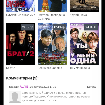
Случайные знакомые
Ресторан господина
Другой Дюма
Септима
WEBRip
DVDRip
WEB-DL
Брат 2
Все будет хорошо
Ты у меня одна
Комментарии (9):
ReAliSt
Добавил
15 августа 2015 17:39
Цитата
Замечательный фильм!!! В начале игра кажется
немного "на камеру" но потом смотрится на одном
дыхании до самых титров!