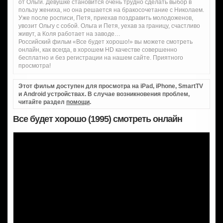
от Ольги. Девушке становится очень трудно сделать выбор в
пользу жениха, но она решается на бракосочетание с Николаем.
Уже после росписи, Петя, приехав поздравить молодоженов,
увозит Ольгу с собой. Ольга и Петя, уехав за границу, счастливо
живут, а Коля работает на заводе…
Российский фильм «Все будет хорошо!» вы можете смотреть
онлайн, как всегда, в хорошем HD качестве совершенно
бесплатно и без регистрации на нашем сайте. Приятного
просмотра!
Этот фильм доступен для просмотра на iPad, iPhone, SmartTV
и Android устройствах. В случае возникновения проблем,
читайте раздел
помощи
.
Все будет хорошо (1995) смотреть онлайн