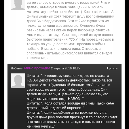
вы ее заново откроете вместе с геометрией. Что ж
делать, обменул в своем завещании А Нобель
математику, шибко не любил ее :) .Косяк в фильме! А
фильм унывный хотя теребит душу воспоменаниями
дааа! Был бардачелово. Эти сейчас скулят что им
плохо ух не жили в девяностые. Окорочка буша
резиновые через океЯн перли позорище своих не
могли вырастить кур. Соя с подливой из муки лапша
быстрого приготовления ФУУУ ! На проезд небыло в
технарь по улице бегала мать просила в займы
небыло. В магазине килька одна. Отморозь в
спортивных штанах бритоголовая шляется с видом
хозяина мира.
Мимо проходил
Добавил
2 апреля 2019 18:27
Цитата
Цитата: "...К великому сожалению, это не сказка, а
ГОЛАЯ действительность девяностых. Так жила вся
страна. А этот "удачливый благодетель" приехал в
свой город не для того, чтобы добро делать. Он -
демон искуситель, и цель его одна - показать, что
люди, окружающие его, - НАВОЗ..."
Цитата: "...Коля остался вообще ни с чем. Такой себе
деревенский недалекий паренек..."
Цитата: "...одни карабкаются на верх как могут, а
другим даже руку помощи протянут и то потонут, будут
всю жизнь в вкалывать на заводе и плыть по течению
не имея мечты..."