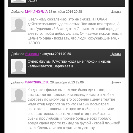
будет!
МАРИНЭЛЛА
Добавил
18 октября 2014 20:28
Цитата
К великому сожалению, это не сказка, а ГОЛАЯ
действительность девяностых. Так жила вся страна. А
этот "удачливый благодетель" приехал в свой город не
для того, чтобы добро делать. Он - демон искуситель, и
цель его одна - показать, что люди, окружающие его, -
НАВОЗ.
Асевова
Добавил
4 августа 2014 02:50
Цитата
Супер фильм!!!Смотрю когда мне плохо,- и жизнь
налаживается. Заряжает!!!
Wiedzmin1236
Добавил
28 декабря 2013 19:06
Цитата
Когда этот фильм вышел мне было где то как раз
столько же лет сколько и мальчику и часто я любил
смотреть по многу раз его особенно сцену в театре
когда отец боролся за то что бы сын посмотрел
спектаколь... понемаю отцов не выбирают... но мне
очень хотелось верить что мой отец такой же... а
сцены про любовь и прочее больше всех трогало
всегда сцена про то как дед за фурой к своей любимой
ехал. Очень хочется верить в эту сказку.