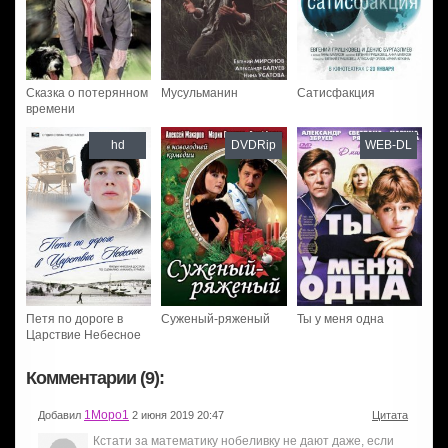
Сказка о потерянном
Мусульманин
Сатисфакция
времени
hd
DVDRip
WEB-DL
Петя по дороге в
Суженый-ряженый
Ты у меня одна
Царствие Небесное
Комментарии (9):
1Моро1
Добавил
2 июня 2019 20:47
Цитата
Кстати за математику нобеливку не дают даже, если