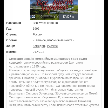
DVDRip
Название:
Все будет хорошо
Год:
1995
Страна:
Россия
Слоган:
«Главное, чтобы была мечта»
Жанр:
Комедии
/
Русские
Время:
01:40:18
Смотрите онлайн комедийную мелодраму «Все будет
хорошо!»
, снятую российским режиссером Дмитрием
Астрахановым в 1995 году.
Жильцы старого провинциального общежития ведут спокойную
и размеренную жизнь. Но в скором будущем их ждут веселые
времена. Николай (Анатолий Журавлев) по возвращению из
армии, начинает подготовку к свадьбе с дождавшейся его
невестой Олей (Ольга Понизова). Одновременно, в этот город
приезжает «новый русский» – бизнесмен Константин
Васильевич Смирнов (Александр Збруев) со своим сыном Петей.
Он когда-то жил в этом общежитии. И, конечно же, ему
захотелось навестить свою первую любовь (мама Николая).
Петя, влюбившись в невесту Коли, испытывает ответные чувства