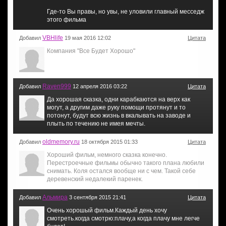
Где-то Вы правы, но увы, не уловили главный месседж
этого фильма
VBHlife
Добавил
19 мая 2016 12:02
Цитата
Компания "Все Будет Хорошо"
Raven999
Добавил
12 апреля 2016 03:22
Цитата
Да хорошая сказка, одни карабкаются на верх как
могут, а другим даже руку помощи протянут и то
потонут, будут всю жизнь в вкалывать на заводе и
плыть по течению не имея мечты.
oldmemory.ru
Добавил
18 октября 2015 01:33
Цитата
Хороший фильм, немного сказка конечно.
Перестроечные фильмы обычно такого плана любили
снимать. Коля остался вообще ни с чем. Такой себе
деревенский недалекий паренек.
Альмира
Добавил
3 сентября 2015 21:41
Цитата
Очень хорошый фильм.Каждый день хочу
смотреть.когда смотрю:плачу,а когда плачу мне легче