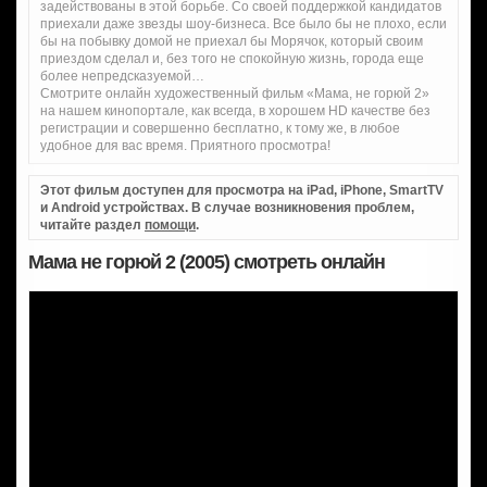
задействованы в этой борьбе. Со своей поддержкой кандидатов
приехали даже звезды шоу-бизнеса. Все было бы не плохо, если
бы на побывку домой не приехал бы Морячок, который своим
приездом сделал и, без того не спокойную жизнь, города еще
более непредсказуемой…
Смотрите онлайн художественный фильм «Мама, не горюй 2»
на нашем кинопортале, как всегда, в хорошем HD качестве без
регистрации и совершенно бесплатно, к тому же, в любое
удобное для вас время. Приятного просмотра!
Этот фильм доступен для просмотра на iPad, iPhone, SmartTV
и Android устройствах. В случае возникновения проблем,
читайте раздел
помощи
.
Мама не горюй 2 (2005) смотреть онлайн