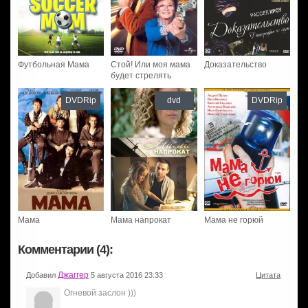
Футбольная Мама
Стой! Или моя мама
Доказательство
будет стрелять
DVDRip
dvd
DVDRip
Мама
Мама напрокат
Мама не горюй
Комментарии (4):
Джаггер
Добавил
5 августа 2016 23:33
Цитата
Огневой заслон )))