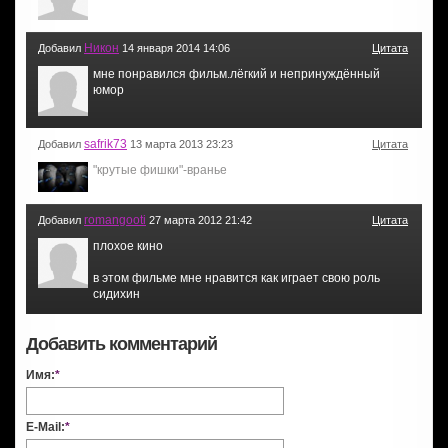
Никон
Добавил
14 января 2014 14:06
Цитата
мне понравился фильм.лёгкий и непринуждённый
юмор
safrik73
Добавил
13 марта 2013 23:23
Цитата
"крутые фишки"-вранье
romangooti
Добавил
27 марта 2012 21:42
Цитата
плохое кино
в этом фильме мне нравится как играет свою роль
сидихин
Добавить комментарий
Имя:
*
E-Mail:
*