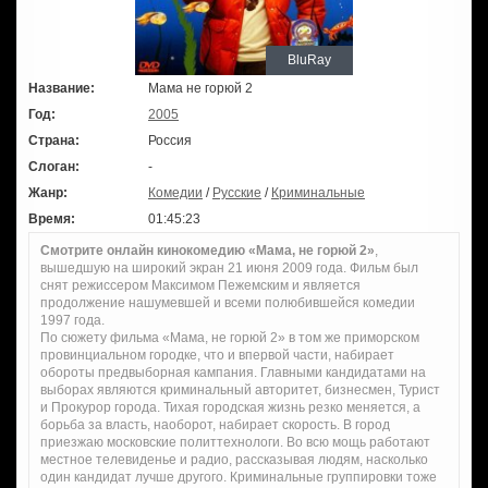
BluRay
Название:
Мама не горюй 2
Год:
2005
Страна:
Россия
Слоган:
-
Жанр:
Комедии
/
Русские
/
Криминальные
Время:
01:45:23
Смотрите онлайн кинокомедию «Мама, не горюй 2»
,
вышедшую на широкий экран 21 июня 2009 года. Фильм был
снят режиссером Максимом Пежемским и является
продолжение нашумевшей и всеми полюбившейся комедии
1997 года.
По сюжету фильма «Мама, не горюй 2» в том же приморском
провинциальном городке, что и впервой части, набирает
обороты предвыборная кампания. Главными кандидатами на
выборах являются криминальный авторитет, бизнесмен, Турист
и Прокурор города. Тихая городская жизнь резко меняется, а
борьба за власть, наоборот, набирает скорость. В город
приезжаю московские политтехнологи. Во всю мощь работают
местное телевиденье и радио, рассказывая людям, насколько
один кандидат лучше другого. Криминальные группировки тоже