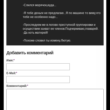
-Слился морячок,иуда...
-Я тебе деньги не предлагаю...Я по машине то вижу,что
тебе не особенно надо...
-Проследуем же в логово преступной группировки и
осуществим захват ее членов.Подчеркиваю,главарей.
-Да хоть матерей!
-Похоже словил ты измену.Лютую.
Добавить комментарий
Имя:
*
E-Mail:
*
Комментарий:
*