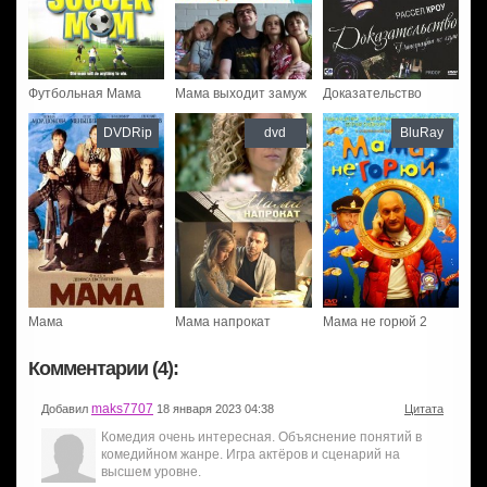
Футбольная Мама
Мама выходит замуж
Доказательство
DVDRip
dvd
BluRay
Мама
Мама напрокат
Мама не горюй 2
Комментарии (4):
maks7707
Добавил
18 января 2023 04:38
Цитата
Комедия очень интересная. Объяснение понятий в
комедийном жанре. Игра актёров и сценарий на
высшем уровне.