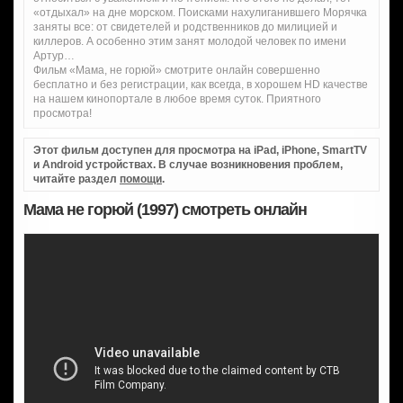
«отдыхал» на дне морском. Поисками нахулиганившего Морячка
заняты все: от свидетелей и родственников до милицией и
киллеров. А особенно этим занят молодой человек по имени
Артур…
Фильм «Мама, не горюй» смотрите онлайн совершенно
бесплатно и без регистрации, как всегда, в хорошем HD качестве
на нашем кинопортале в любое время суток. Приятного
просмотра!
Этот фильм доступен для просмотра на iPad, iPhone, SmartTV
и Android устройствах. В случае возникновения проблем,
читайте раздел
помощи
.
Мама не горюй (1997) смотреть онлайн