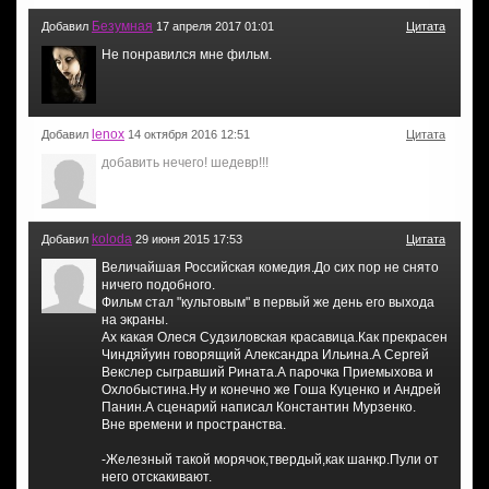
Безумная
Добавил
17 апреля 2017 01:01
Цитата
Не понравился мне фильм.
lenox
Добавил
14 октября 2016 12:51
Цитата
добавить нечего! шедевр!!!
koloda
Добавил
29 июня 2015 17:53
Цитата
Величайшая Российская комедия.До сих пор не снято
ничего подобного.
Фильм стал "культовым" в первый же день его выхода
на экраны.
Ах какая Олеся Судзиловская красавица.Как прекрасен
Чиндяйуин говорящий Александра Ильина.А Сергей
Векслер сыгравший Рината.А парочка Приемыхова и
Охлобыстина.Ну и конечно же Гоша Куценко и Андрей
Панин.А сценарий написал Константин Мурзенко.
Вне времени и пространства.
-Железный такой морячок,твердый,как шанкр.Пули от
него отскакивают.