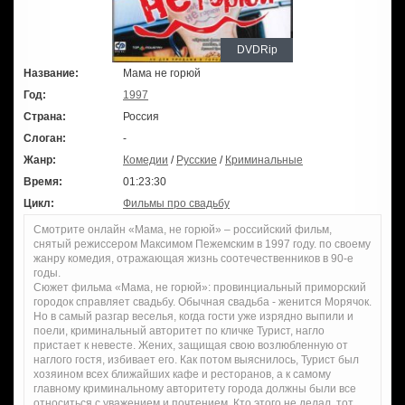
DVDRip
Название:
Мама не горюй
Год:
1997
Страна:
Россия
Слоган:
-
Жанр:
Комедии
/
Русские
/
Криминальные
Время:
01:23:30
Цикл:
Фильмы про свадьбу
Смотрите онлайн «Мама, не горюй» – российский фильм,
снятый режиссером Максимом Пежемским в 1997 году. по своему
жанру комедия, отражающая жизнь соотечественников в 90-е
годы.
Сюжет фильма «Мама, не горюй»: провинциальный приморский
городок справляет свадьбу. Обычная свадьба - женится Морячок.
Но в самый разгар веселья, когда гости уже изрядно выпили и
поели, криминальный авторитет по кличке Турист, нагло
пристает к невесте. Жених, защищая свою возлюбленную от
наглого гостя, избивает его. Как потом выяснилось, Турист был
хозяином всех ближайших кафе и ресторанов, а к самому
главному криминальному авторитету города должны были все
относиться с уважением и почтением. Кто этого не делал, тот