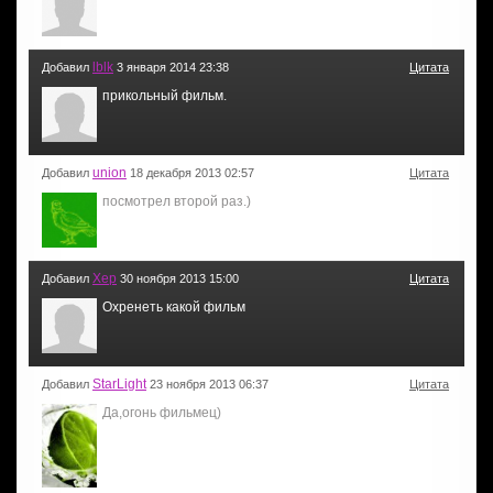
lblk
Добавил
3 января 2014 23:38
Цитата
прикольный фильм.
union
Добавил
18 декабря 2013 02:57
Цитата
посмотрел второй раз.)
Хер
Добавил
30 ноября 2013 15:00
Цитата
Охренеть какой фильм
StarLight
Добавил
23 ноября 2013 06:37
Цитата
Да,огонь фильмец)