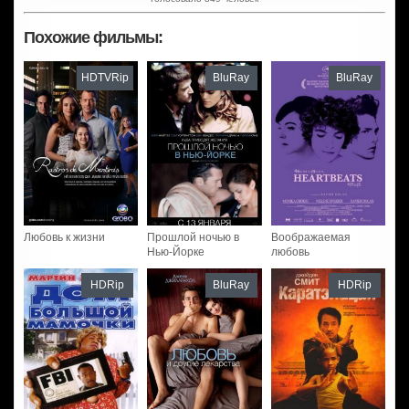
Похожие фильмы:
HDTVRip
BluRay
BluRay
Любовь к жизни
Прошлой ночью в
Воображаемая
Нью-Йорке
любовь
HDRip
BluRay
HDRip