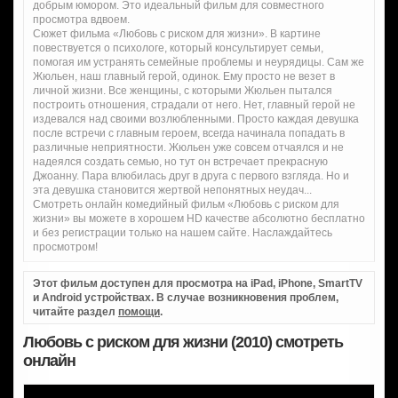
добрым юмором. Это идеальный фильм для совместного
просмотра вдвоем.
Сюжет фильма «Любовь с риском для жизни». В картине
повествуется о психологе, который консультирует семьи,
помогая им устранять семейные проблемы и неурядицы. Сам же
Жюльен, наш главный герой, одинок. Ему просто не везет в
личной жизни. Все женщины, с которыми Жюльен пытался
построить отношения, страдали от него. Нет, главный герой не
издевался над своими возлюбленными. Просто каждая девушка
после встречи с главным героем, всегда начинала попадать в
различные неприятности. Жюльен уже совсем отчаялся и не
надеялся создать семью, но тут он встречает прекрасную
Джоанну. Пара влюбилась друг в друга с первого взгляда. Но и
эта девушка становится жертвой непонятных неудач...
Смотреть онлайн комедийный фильм «Любовь с риском для
жизни» вы можете в хорошем HD качестве абсолютно бесплатно
и без регистрации только на нашем сайте. Наслаждайтесь
просмотром!
Этот фильм доступен для просмотра на iPad, iPhone, SmartTV
и Android устройствах. В случае возникновения проблем,
читайте раздел
помощи
.
Любовь с риском для жизни (2010) смотреть
онлайн