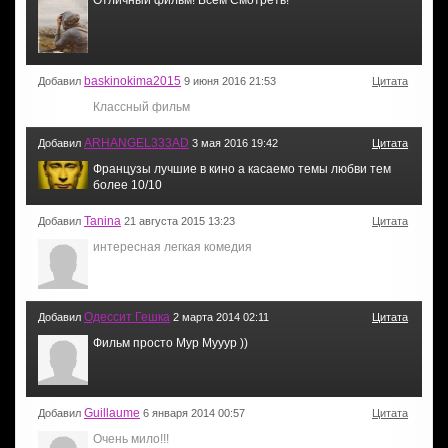
baskinokima2015
Добавил
9 июня 2016 21:53
Цитата
Классный фильм
ARHANGEL333AD
Добавил
3 мая 2016 19:42
Цитата
Французы лучшие в кино а касаемо темы любви тем
более 10/10
Tanina
Добавил
21 августа 2015 13:23
Цитата
интересная легкая комедия
Одессит Гешка
Добавил
2 марта 2014 02:11
Цитата
Фильм просто Мур Мууур ))
Guillaume
Добавил
6 января 2014 00:57
Цитата
Очень мило!!!