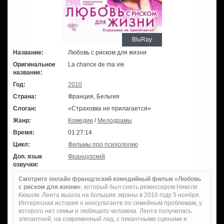
BluRay
Название:
Любовь с риском для жизни
Оригинальное
La chance de ma vie
название:
Год:
2010
Страна:
Франция, Бельгия
Слоган:
«Страховка не прилагается»
Жанр:
Комедии
/
Мелодрамы
Время:
01:27:14
Цикл:
Фильмы про психологию
Доп. язык
Французский
озвучки:
Смотрите онлайн французский комедийный фильм «Любовь
с риском для жизни»
, который был снять режиссером Николя
Кюшом. Лента вышла на большие экраны в 2010 году 5 ноября.
Интересная история о консультанте по семейным проблемам, у
которого нет семьи и любящего человека. Лента получилась
элегантной, на современный лад, с пикантными сценами и