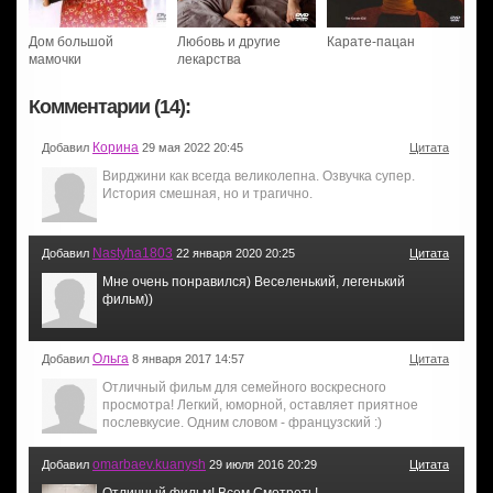
Дом большой
Любовь и другие
Карате-пацан
мамочки
лекарства
Комментарии (14):
Корина
Добавил
29 мая 2022 20:45
Цитата
Вирджини как всегда великолепна. Озвучка супер.
История смешная, но и трагично.
Nastyha1803
Добавил
22 января 2020 20:25
Цитата
Мне очень понравился) Веселенький, легенький
фильм))
Ольга
Добавил
8 января 2017 14:57
Цитата
Отличный фильм для семейного воскресного
просмотра! Легкий, юморной, оставляет приятное
послевкусие. Одним словом - французский :)
omarbaev.kuanysh
Добавил
29 июля 2016 20:29
Цитата
Отличный фильм! Всем Смотреть!