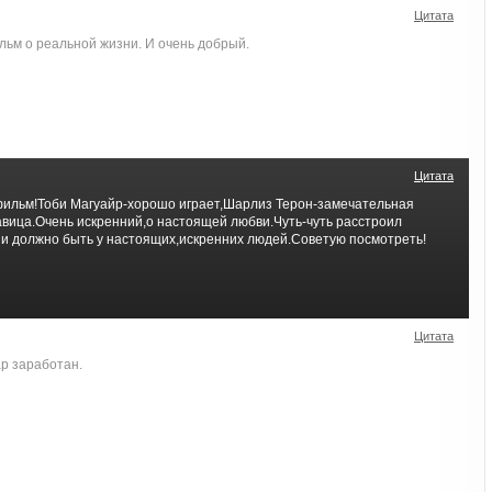
Цитата
ьм о реальной жизни. И очень добрый.
Цитата
ильм!Тоби Магуайр-хорошо играет,Шарлиз Терон-замечательная
авица.Очень искренний,о настоящей любви.Чуть-чуть расстроил
к и должно быть у настоящих,искренних людей.Советую посмотреть!
Цитата
р заработан.