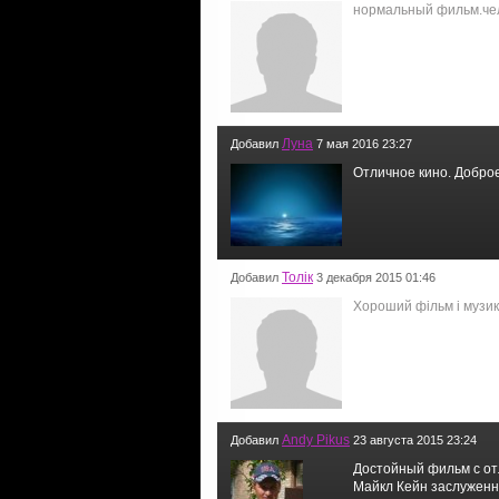
нормальный фильм.чел
Луна
Добавил
7 мая 2016 23:27
Отличное кино. Доброе
Толiк
Добавил
3 декабря 2015 01:46
Хороший фiльм i музик
Andy Pikus
Добавил
23 августа 2015 23:24
Достойный фильм с отл
Майкл Кейн заслуженно