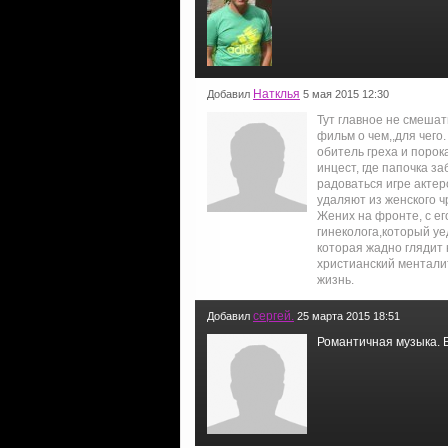
Натклья
Добавил
5 мая 2015 12:30
Тут главное не смешат
фильм о чем,,для чего
обитель греха и порок
инцест, где папочка 
радоваться игре актер
удаляют из женского ч
Жених на фронте, с ег
гинеколога,который уе
которая жадно глядит 
христианский ментали
жизнь.
сергей.
Добавил
25 марта 2015 18:51
Романтичная музыка. В