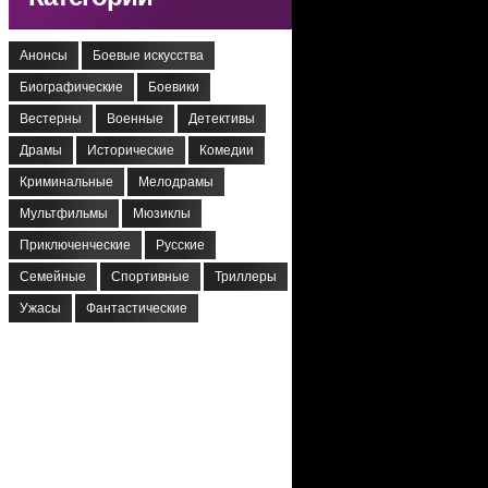
Анонсы
Боевые искусства
Биографические
Боевики
Вестерны
Военные
Детективы
Драмы
Исторические
Комедии
Криминальные
Мелодрамы
Мультфильмы
Мюзиклы
Приключенческие
Русские
Семейные
Спортивные
Триллеры
Ужасы
Фантастические