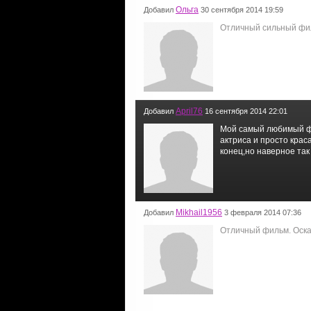
Ольга
Добавил
30 сентября 2014 19:59
Отличный сильный фил
April76
Добавил
16 сентября 2014 22:01
Мой самый любимый ф
актриса и просто крас
конец,но наверное та
Mikhail1956
Добавил
3 февраля 2014 07:36
Отличный фильм. Оска