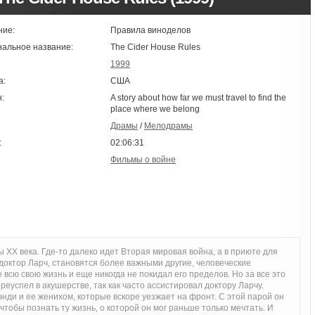
ние:
Правила виноделов
нальное название:
The Cider House Rules
1999
а:
США
:
A story about how far we must travel to find the
place where we belong
Драмы
/
Мелодрамы
:
02:06:31
Фильмы о войне
 XX века. Где-то далеко идет Вторая мировая война, а в приюте для
доктор Ларч, становятся более важными другие, человеческие
всю свою жизнь и еще никогда не покидал его пределов. Но за все это
реуспел в акушерстве, так как часто ассистировал доктору Ларчу.
нди и ее женихом, которые вскоре уезжает на фронт. С этой парой он
тобы познать ту жизнь, о которой он мог раньше только мечтать. И