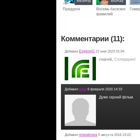
WEBRip
BluRay
Придурок
Восемь баскских
Гомер
фамилий
Комментарии (11):
EvgenijG
Добавил
22 мая 2023 01:04
сергей.
, Солидарен!
ніна
Добавил
6 февраля 2020 14:33
Дуже гарний фільм.
vowakowa
Добавил
5 августа 2016 23:02