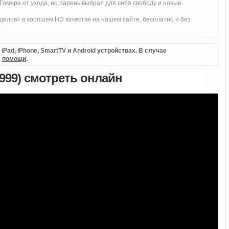
Гомера от ухода, но парень выбрал для себя свободу и новые
елов» в хорошем HD качестве на нашем сайте, бесплатно и без
Pad, iPhone, SmartTV и Android устройствах. В случае
л
помощи
.
999) смотреть онлайн