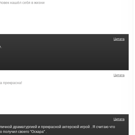
овек нашёл себя в жизни
Цитата
.
Цитата
а прекрасна!
Цитата
ичной драматургией и прекрасной актерской игрой . Я считаю что
 получил своего "Оскара" .