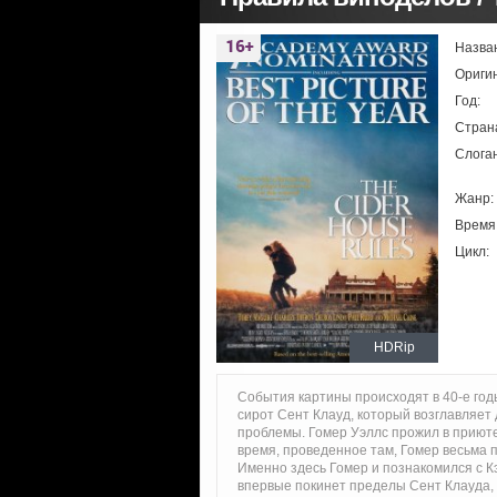
Назва
Ориги
Год:
Стран
Слоган
Жанр:
Время
Цикл:
HDRip
События картины происходят в 40-е годы
сирот Сент Клауд, который возглавляет 
проблемы. Гомер Уэллс прожил в приюте 
время, проведенное там, Гомер весьма п
Именно здесь Гомер и познакомился с Кэ
впервые покинет пределы Сент Клауда, ч