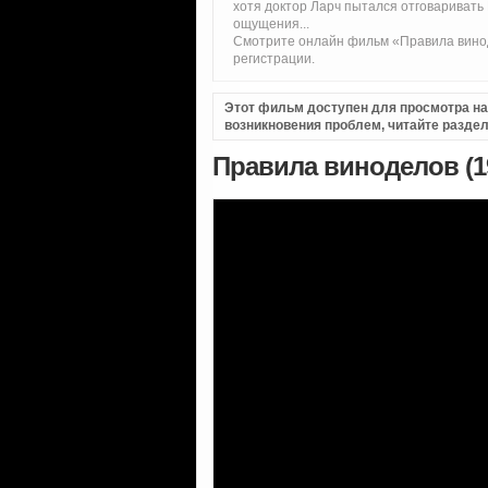
хотя доктор Ларч пытался отговаривать 
ощущения...
Смотрите онлайн фильм «Правила винод
регистрации.
Этот фильм доступен для просмотра на i
возникновения проблем, читайте разде
Правила виноделов (1