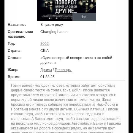
hd
Название:
В чужом ряду
Оригинальное
Changing Lanes
название:
Год:
2002
Страна:
США
Слоган:
«Один неверный поворот влечет за собой
другие...»
Жанр:
Драмы
/
Триллеры
Время:
01:38:25
Гэвин Банек - молодой человек, который работает юристом в
фирме своего тестя на Уолл Стрит. Дойл Гипсон является
представителем страховой компании и пытается вернуться к
нормальной жизни после излечения от алкоголизма. Жена
бросила его и теперь собирается перебраться из Нью-Йорка в
Портланд вместе с их двумя детьми. Обычная пятница, Гипсон
спешит в суд, чтобы отстаивать свои права видеться с
сыновьями. А Банек едет в суд, чтобы заверить одно завещание
на несколько миллионов долларов. Автомобили Банек и Гипсона
оказываются на дороге в соседних рядах, но не заметив друг
друга, они становятся виновниками дорожно-транспортного