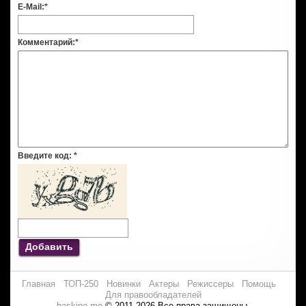
E-Mail:
*
Комментарий:
*
Введите код:
*
Добавить
Главная
ТОП-250
Новинки
Актеры
Режиссеры
Помощь
Для правообладателей
baskino.me
© 2011-2026 Все права защищены.