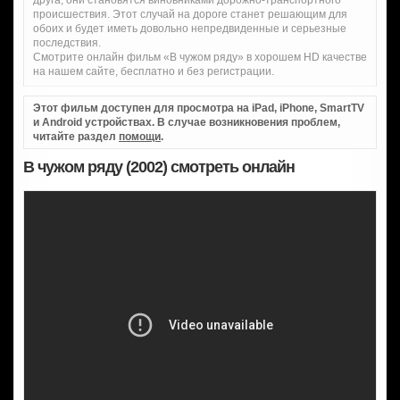
происшествия. Этот случай на дороге станет решающим для
обоих и будет иметь довольно непредвиденные и серьезные
последствия.
Смотрите онлайн фильм «В чужом ряду» в хорошем HD качестве
на нашем сайте, бесплатно и без регистрации.
Этот фильм доступен для просмотра на iPad, iPhone, SmartTV
и Android устройствах. В случае возникновения проблем,
читайте раздел
помощи
.
В чужом ряду (2002) смотреть онлайн