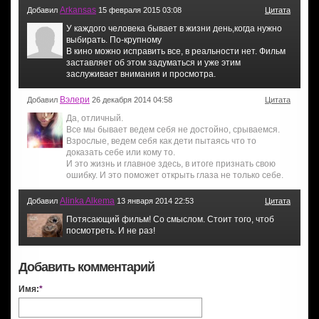
Arkansas
Добавил
15 февраля 2015 03:08
Цитата
У каждого человека бывает в жизни день,когда нужно
выбирать. По-крупному
В кино можно исправить все, в реальности нет. Фильм
заставляет об этом задуматься и уже этим
заслуживает внимания и просмотра.
Вэлери
Добавил
26 декабря 2014 04:58
Цитата
Да, отличный.
Все мы бывает ведем себя не достойно, срываемся.
Взрослые, ведем себя как дети пытаясь что то
доказать себе или кому то.
И это жизнь и главное здесь, в итоге признать свою
ошибку. И это поможет открыть глаза не только себе.
Alinka Alkema
Добавил
13 января 2014 22:53
Цитата
Потясающий фильм! Со смыслом. Стоит того, чтоб
посмотреть. И не раз!
Добавить комментарий
Имя:
*