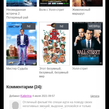
Неожиданная
Волк с Уолл-стрит
Живописный
встреча 2:
маршрут
Потеряный рай
hd
hd
WEBRip
Мистер Судьба
Этот безумный,
Уолл-стрит
безумный, безумный
мир
Комментарии (24):
Katerina
Добавил
4 июля 2021 09:57
Цитата
Отличный фильм! Не спеши идти на поводу своих
негативных эмоций, выдохни, успокойся и только