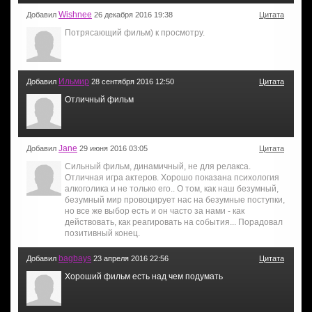
Wishnee
Добавил
26 декабря 2016 19:38
Цитата
Потрясающий фильм) к просмотру.
Ильмир
Добавил
28 сентября 2016 12:50
Цитата
Отличный фильм
Jane
Добавил
29 июня 2016 03:05
Цитата
Сильный фильм, динамичный, не для релакса.
Отличная игра актеров. Хорошо показана психология
алкоголика и не только его.. О том, как наш безумный,
безумный мир провоцирует нас на безумные поступки,
но все же выбор есть и он часто за нами - как
действовать, как реагировать на события... Порадовал
позитивный конец.
bagbays
Добавил
23 апреля 2016 22:56
Цитата
Хороший фильм есть над чем подумать