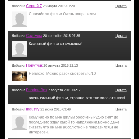
Сергей 7
Добавил
23 марта 2016 01:20
Цитата
Спасибо за фильм.Очень понравился.
Салтуша
Добавил
20 сентября 2015 07:35
Цитата
Классный фильм со смыслом!
Попутчик
Добавил
20 августа 2015 22:13
Цитата
Неплохо! Можно разок смотреть! 6/10
PandoraBox
Добавил
7 августа 2015 06:17
Цитата
очень сильный фильм, странно, что так мало отзывов!
Industry
Добавил
21 июня 2015 03:49
Цитата
Кому как но по мне фильм оооочень нудно снят до
последнего ждал какой то напряженки.можно даже
сказать что он мне абсолютно не понравился,и не
интересен.