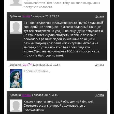
заканчивается. Тем более, когда не знаешь причины
поступков человека.
Tairen
Добавил
5 февраля 2017 22:12
Цитата
ох,я не ожидал,что фильм настолько крутой.Отличный
сценарий.Я в принципе не люблю подобный жанр ,но
тут всё смотрится на ура,ни на секунду не отпускает и
не становится скучно смотреть.Отлично показана
психология разных людей,жизненные позиции и
разный подход к разрешению ситуаций. Актёры на
высоте,но тут всё понятно без слов,глядя кто
играет.Однозначно смотреть 10/10(тут просто не за
что снять балл ,как по мне).
тара74
Добавил
12 января 2017 19:54
Цитата
Хороший фильм....
Tanina
Добавил
1 января 2017 23:45
Цитата
Как же я пропустила такой обалденный фильм!
Смотреть всем, кто порой задумывается о
последствиях