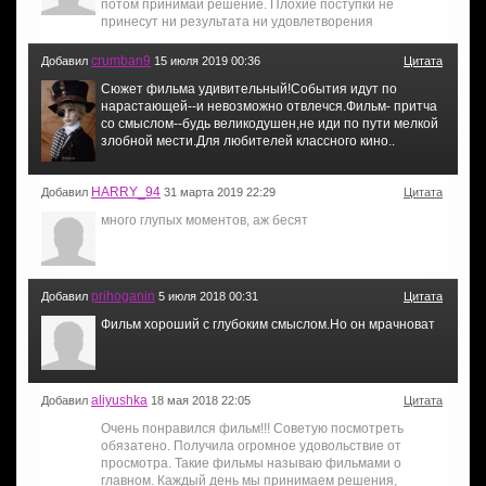
потом принимай решение. Плохие поступки не
принесут ни результата ни удовлетворения
crumban9
Добавил
15 июля 2019 00:36
Цитата
Сюжет фильма удивительный!События идут по
нарастающей--и невозможно отвлечся.Фильм- притча
со смыслом--будь великодушен,не иди по пути мелкой
злобной мести.Для любителей классного кино..
HARRY_94
Добавил
31 марта 2019 22:29
Цитата
много глупых моментов, аж бесят
prihoganin
Добавил
5 июля 2018 00:31
Цитата
Фильм хороший с глубоким смыслом.Но он мрачноват
aliyushka
Добавил
18 мая 2018 22:05
Цитата
Очень понравился фильм!!! Советую посмотреть
обязатено. Получила огромное удовольствие от
просмотра. Такие фильмы называю фильмами о
главном. Каждый день мы принимаем решения,