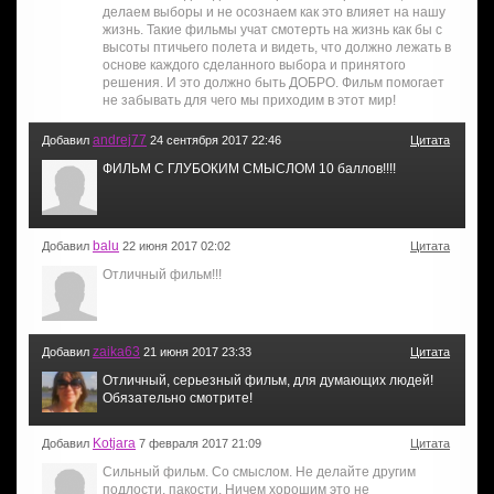
делаем выборы и не осознаем как это влияет на нашу
жизнь. Такие фильмы учат смотерть на жизнь как бы с
высоты птичьего полета и видеть, что должно лежать в
основе каждого сделанного выбора и принятого
решения. И это должно быть ДОБРО. Фильм помогает
не забывать для чего мы приходим в этот мир!
andrej77
Добавил
24 сентября 2017 22:46
Цитата
ФИЛЬМ С ГЛУБОКИМ СМЫСЛОМ 10 баллов!!!!
balu
Добавил
22 июня 2017 02:02
Цитата
Отличный фильм!!!
zaika63
Добавил
21 июня 2017 23:33
Цитата
Отличный, серьезный фильм, для думающих людей!
Обязательно смотрите!
Kotjara
Добавил
7 февраля 2017 21:09
Цитата
Сильный фильм. Со смыслом. Не делайте другим
подлости, пакости. Ничем хорошим это не