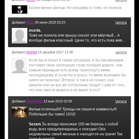
Более менее фильм. Но концовку, я тоже, не поняла
Risa
Добавил
30 июля 2018 03:23
Цитата
murda
,
Тоже не поняла или крышу сносит или мёртвый... А
вообще фильм классный. Цени то, что есть пока жив...
murda
Добавил
14 декабря 2017 12:36
Цитата
Если бы я попал в такую ситуацию, я бы как минимум,
поставил свою заглохшую тачку поперек дороги, тем
самым перекрыв путь всему транспорту мимо
проходящему. И если бы я уснул, то мимо всеравно бы
никто не проехал. Второе, я так и не понял, они
умерли или он все же потихоньку сходит с ума от того,
что они смогли выжить и не верит в это?
Попутчик
Добавил
13 мая 2015 02:00
Цитата
Фильм отличный!!! Тупицы не пишите комменты!!!
Побольше бы таких! 10/10
Sezam
,Ты всегда проезжая 100 км берешь с собой
воду, всех предупреждаешь о поездке! Оба
недовольны своей жизнью и находятся на грани! Так