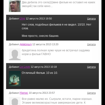
Два дебила это сила))))мне фильм не оставил не каких
эмоций,так себе кино...
Ung
Добавил
12 августа 2013 19:50
Цитата
Нет слов, подобных фильмов я не видел. 10/10. Нет
слов.
Мне просто, снесло башню.
димоныч
Добавил
12 августа 2013 13:20
Цитата
бредятина полная хуже чуши не встречал задумка
норм а фильм ГАВНО
Le Love
Добавил
12 августа 2013 10:18
Цитата
Отличный Фильм. 10 из 10.
Напас
Добавил
10 августа 2013 23:57
Цитата
Все равно жалко их. Сыграли, кстати, парни хорошо.
Этакие великовозрастные американсие дети. К