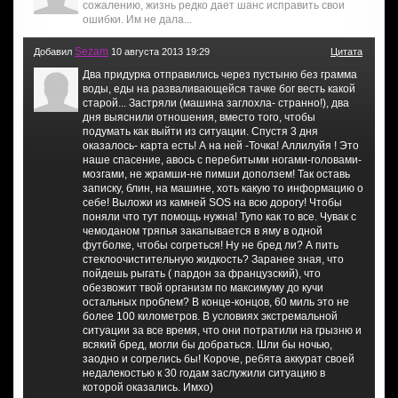
сожалению, жизнь редко дает шанс исправить свои
ошибки. Им не дала...
Sezam
Добавил
10 августа 2013 19:29
Цитата
Два придурка отправились через пустыню без грамма
воды, еды на разваливающейся тачке бог весть какой
старой... Застряли (машина заглохла- странно!), два
дня выяснили отношения, вместо того, чтобы
подумать как выйти из ситуации. Спустя 3 дня
оказалось- карта есть! А на ней -Точка! Аллилуйя ! Это
наше спасение, авось с перебитыми ногами-головами-
мозгами, не жрамши-не пимши доползем! Так оставь
записку, блин, на машине, хоть какую то информацию о
себе! Выложи из камней SOS на всю дорогу! Чтобы
поняли что тут помощь нужна! Тупо как то все. Чувак с
чемоданом тряпья закапывается в яму в одной
футболке, чтобы согреться! Ну не бред ли? А пить
стеклоочистительную жидкость? Заранее зная, что
пойдешь рыгать ( пардон за французский), что
обезвожит твой организм по максимуму до кучи
остальных проблем? В конце-концов, 60 миль это не
более 100 километров. В условиях экстремальной
ситуации за все время, что они потратили на грызню и
всякий бред, могли бы добраться. Шли бы ночью,
заодно и согрелись бы! Короче, ребята аккурат своей
недалекостью к 30 годам заслужили ситуацию в
которой оказались. Имхо)