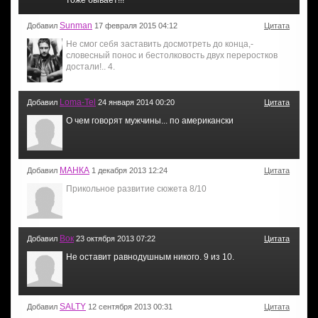
тоже бывает!!!
Sunman
Добавил
17 февраля 2015 04:12
Цитата
Не смог себя заставить досмотреть до конца,-
словесный понос и бестолковость двух переростков
достали!.. 4.
Loma-Tel
Добавил
24 января 2014 00:20
Цитата
О чем говорят мужчины... по американски
МАНКА
Добавил
1 декабря 2013 12:24
Цитата
Прикольное развитие сюжета 8/10
Вок
Добавил
23 октября 2013 07:22
Цитата
Не оставит равнодушным никого. 9 из 10.
SALTY
Добавил
12 сентября 2013 00:31
Цитата