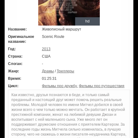
hd
Название:
Живописный маршрут
Оригинальное
Scenic Route
название:
Год:
2013
Страна:
США
Слоган:
-
Жанр:
Драмы
/
Триллеры
Время:
01:25:31
Цикл:
Фильмы про дружбу
,
Фильмы про путешествия
Как известно, друзья познаются в беде, и только самый
преданный и настоящий друг может помочь решить реальные
проблемы. Молодой человек по имени Митчел добился в своей
жизни всего о чем только можно мечтать. Он работает в крупной
престижной компании, женат на любимой девушке Джоан и
воспитывает с ней маленького сына. Уже много лет он
поддерживает дружеские отношения с приятелем Картером. За
последние годы жизнь Митчела сильно изменилась, в лучшую
сторону, чего не скажешь о жизни писателя-неудачника Картера,