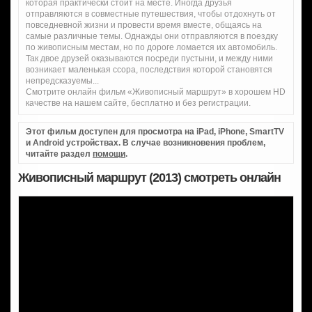
которая практически стоит на месте. Иногда друзья
отправляются в совместные путешествия, чтобы отдохнуть от
повседневной жизни и провести время вместе, общаясь на
самые различные темы. Однажды они отправляются в поездку
по живописным местам, но по дороге ломается их автомобиль.
Так двое друзей оказываются посреди пустыни, и между ними
возникает маленькая ссора, последствия которой становятся
непредсказуемы...
Смотрите онлайн фильм «Живописный маршрут» в хорошем HD
качестве на нашем сайте, бесплатно и без регистрации.
Этот фильм доступен для просмотра на iPad, iPhone, SmartTV
и Android устройствах. В случае возникновения проблем,
читайте раздел
помощи
.
Живописный маршрут (2013) смотреть онлайн