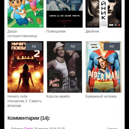
Даша-
Помощники
Двойник
путешественница
hd
hd
hd
Ничего себе
Короли мамбо
Бумажный человек
поездочка 2: Смерть
впереди
Комментарии (14):
Gene
Добавил
28 января 2019 03:30
Цитата