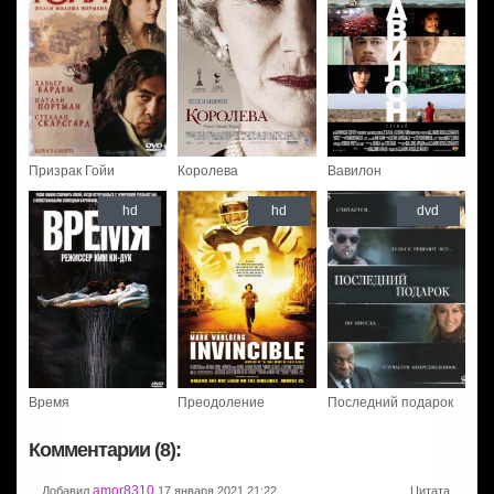
Призрак Гойи
Королева
Вавилон
hd
hd
dvd
Время
Преодоление
Последний подарок
Комментарии (8):
amor8310
Добавил
17 января 2021 21:22
Цитата