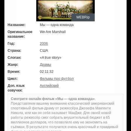
WEBRip
Название:
Мы — одна команда
Оригинальное
We Are Marshall
название:
Год:
2006
Страна:
США
Слоган:
«A true story»
Жанр:
Драмы
Время:
02:11:32
Цикл:
Фильмы про футбол
Доп. язык
Английский
озвучки:
Смотрите онлайн фильм «Мы — одна команда»
.
Представляем вашему вниманию классический американский
спортивный фильм-драму от режиссёра Джозефа Макгинти
Никола, или как он себя называет МакДжи. Для своей новой
работы режиссёр смог собрать внушительный бюджет в 65
миллионов долларов, что позволило ему не экономить на
съёмках. В результате получился очень красочный и правдивый