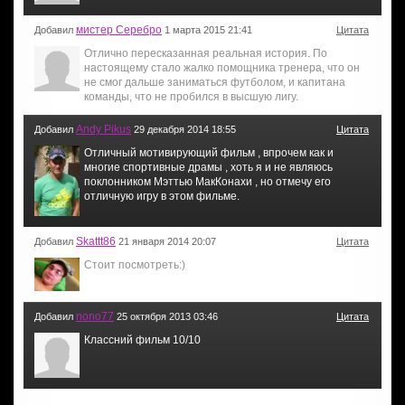
мистер Серебро
Добавил
1 марта 2015 21:41
Цитата
Отлично пересказанная реальная история. По
настоящему стало жалко помощника тренера, что он
не смог дальше заниматься футболом, и капитана
команды, что не пробился в высшую лигу.
Andy Pikus
Добавил
29 декабря 2014 18:55
Цитата
Отличный мотивирующий фильм , впрочем как и
многие спортивные драмы , хоть я и не являюсь
поклонником Мэттью МакКонахи , но отмечу его
отличную игру в этом фильме.
Skattt86
Добавил
21 января 2014 20:07
Цитата
Стоит посмотреть:)
nono77
Добавил
25 октября 2013 03:46
Цитата
Классний фильм 10/10