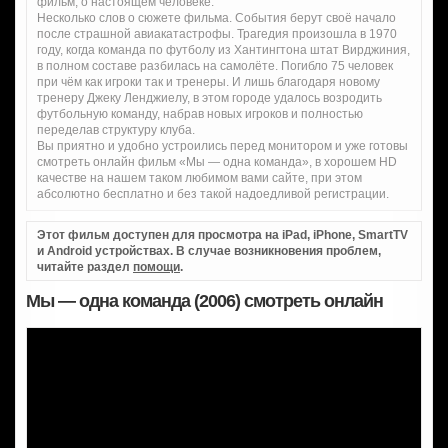
фильм, о настоящем человеке.
Несколько слов о сюжете фильма. События берут своё начало
после страшной авиакатастрофы. Трагедия произошла в 1970
году, когда команда по футболу из Хантингтона штат Вирджиния,
в полном составе разбилась на самолёте. Погибло 75 человек
при чём как игроки так и тренеры. И лишь благодаря новому
тренеру Джеку Ленджиелу, в этом городе удалось возродить
футбольную команду, набрав новых игроков и полностью
переделав структуру клуба.
Вы приятно и удобно устроились перед монитором и уже готовы
смотреть онлайн фильм «Мы — одна команда», в хорошем HD
качестве на нашем таком любимом вами сайте, при этом
абсолютно бесплатно и без такой надоедливой регистрации.
Этот фильм доступен для просмотра на iPad, iPhone, SmartTV
и Android устройствах. В случае возникновения проблем,
читайте раздел
помощи
.
Мы — одна команда (2006) смотреть онлайн