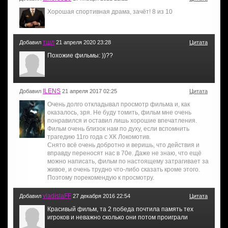
Хорошая спортивная драма, зачёт! 8 из 10
тшл
Добавил
21 апреля 2020 23:28
Цитата
Похожие фильмы: ))??
ILENS
Добавил
21 апреля 2017 02:25
Цитата
Очень долго откладывал просмотр фильма и, как
оказалось, зря. Не буду томить, фильм мне очень
понравился и оставил лишь хорошие впечатления.
Фильм очень близок нам по духу, если вспомнить
трагедию 11го года с ХК Локомотив.
Снято всё очень добротно и веришь, что действия и
вправду переносят нас в 70е. Даже не знаю, что ещё
можно написать, фильм по настоящему затрагивает за
живое, и очень трудно что-либо сказать кроме этого.
Поэтому порекомендую к просмотру.
vladislaFF
Добавил
27 декабря 2016 22:54
Цитата
Красивый фильм, та 2 победа почтила память тех
игроков и неважно сколько они потом проиграли