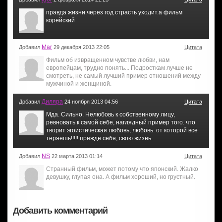
правда жизни.через год страсть уходит.а фильм
корейский
Mar
Добавил
29 декабря 2013 22:05
Цитата
Фильм об извращенном чувстве любви, нам
европейцам, трудно понять... Подросткам лучше не
смотреть, не самый лучший пример отношений между
мужчиной и женщиной.
Диляра
Добавил
24 ноября 2013 04:56
Цитата
Мда. Сильно. Нелюбовь к собственному лицу,
ревновать к самой себе, наглядный пример того. что
творит эгоистическая любовь, любовь. от которой все
теряешь!!!!! прежде себя, свою жизнь.
NS
Добавил
22 марта 2013 01:14
Цитата
Странный фильм, может потому что японский. Жалко
девушку, глупая она. А фильм хороший, но грустный.
Добавить комментарий