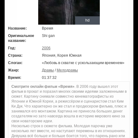
hd
Название:
Время
Оригинальное
Shi gan
название:
Год:
2006
Страна:
Япония, Корея Южная
Слоган:
«Любовь в схватке с ускользающим временем»
Жанр:
Драмы
/
Мелодрамы
Время:
01:37:32
Смотрите онлайн фильм «Время»
. В 2006 году вышел этот
фильм в прокат и поразил многих своими идеями заложенными в
сюжет. Картину снимали совместно кинематографисты из
Японии и Южной Кореи, а режиссёром и сценаристом стал Ким
Ки Дук. Что характерно он же стал и продюсером фильма, плюс и
занимался его монтажом. Картина не принесла больших денег
создателям но зато навсегда вошла в историю мирового кино за
свои новаторские идеи.
Несколько строк о сюжете фильма. Молодая парочка уже
несколько лет вместе, но наступают перемены в их отношениях.
Девушка всё больше и больше боится того, что парень рано или