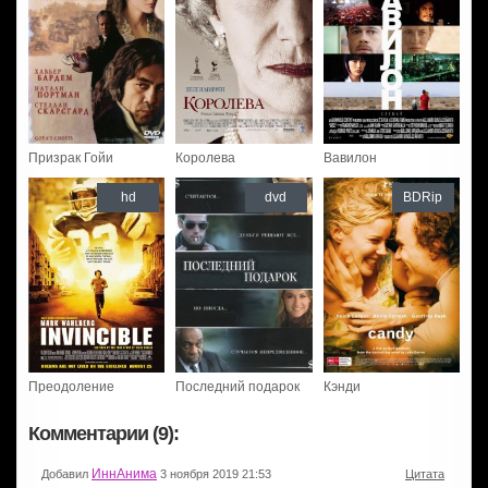
Призрак Гойи
Королева
Вавилон
hd
dvd
BDRip
Преодоление
Последний подарок
Кэнди
Комментарии (9):
ИннАнима
Добавил
3 ноября 2019 21:53
Цитата