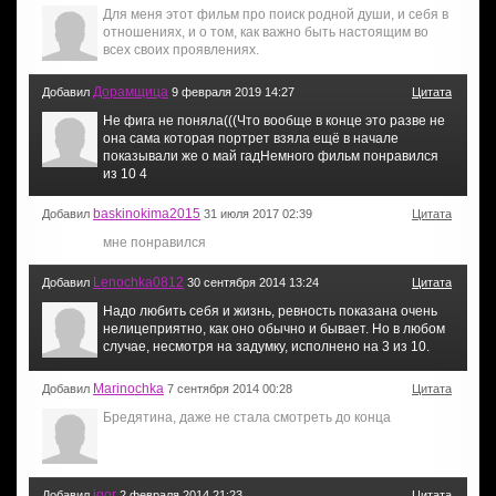
Для меня этот фильм про поиск родной души, и себя в
отношениях, и о том, как важно быть настоящим во
всех своих проявлениях.
Дорамщица
Добавил
9 февраля 2019 14:27
Цитата
Не фига не поняла(((Что вообще в конце это разве не
она сама которая портрет взяла ещё в начале
показывали же о май гадНемного фильм понравился
из 10 4
baskinokima2015
Добавил
31 июля 2017 02:39
Цитата
мне понравился
Lenochka0812
Добавил
30 сентября 2014 13:24
Цитата
Надо любить себя и жизнь, ревность показана очень
нелицеприятно, как оно обычно и бывает. Но в любом
случае, несмотря на задумку, исполнено на 3 из 10.
Marinochka
Добавил
7 сентября 2014 00:28
Цитата
Бредятина, даже не стала смотреть до конца
igor
Добавил
2 февраля 2014 21:23
Цитата