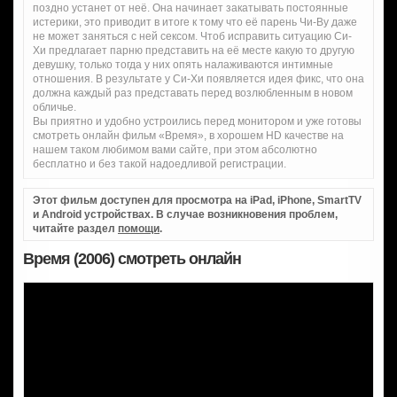
поздно устанет от неё. Она начинает закатывать постоянные
истерики, это приводит в итоге к тому что её парень Чи-Ву даже
не может заняться с ней сексом. Чтоб исправить ситуацию Си-
Хи предлагает парню представить на её месте какую то другую
девушку, только тогда у них опять налаживаются интимные
отношения. В результате у Си-Хи появляется идея фикс, что она
должна каждый раз представать перед возлюбленным в новом
обличье.
Вы приятно и удобно устроились перед монитором и уже готовы
смотреть онлайн фильм «Время», в хорошем HD качестве на
нашем таком любимом вами сайте, при этом абсолютно
бесплатно и без такой надоедливой регистрации.
Этот фильм доступен для просмотра на iPad, iPhone, SmartTV
и Android устройствах. В случае возникновения проблем,
читайте раздел
помощи
.
Время (2006) смотреть онлайн