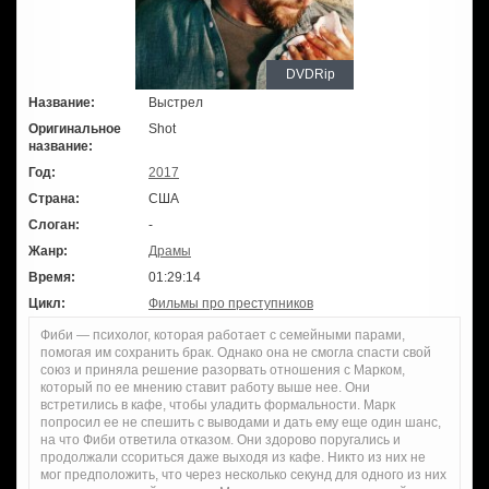
DVDRip
Название:
Выстрел
Оригинальное
Shot
название:
Год:
2017
Страна:
США
Слоган:
-
Жанр:
Драмы
Время:
01:29:14
Цикл:
Фильмы про преступников
Фиби — психолог, которая работает с семейными парами,
помогая им сохранить брак. Однако она не смогла спасти свой
союз и приняла решение разорвать отношения с Марком,
который по ее мнению ставит работу выше нее. Они
встретились в кафе, чтобы уладить формальности. Марк
попросил ее не спешить с выводами и дать ему еще один шанс,
на что Фиби ответила отказом. Они здорово поругались и
продолжали ссориться даже выходя из кафе. Никто из них не
мог предположить, что через несколько секунд для одного из них