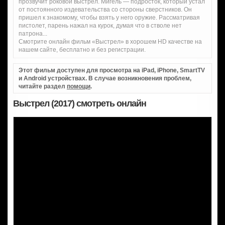
прозвучит роковой выстрел. Мигель — подросток, который устал
от постоянного издевательства со стороны сверстников. Он
пришел к знакомому, чтобы взять у него оружие. Рассматривая
пистолет, парень нажал на курок, думая что в стволе нет
патрона...
Смотрите онлайн фильм «Выстрел» в хорошем HD качестве на
нашем сайте, бесплатно и без регистрации.
Этот фильм доступен для просмотра на iPad, iPhone, SmartTV
и Android устройствах. В случае возникновения проблем,
читайте раздел
помощи
.
Выстрел (2017) смотреть онлайн