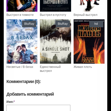
Выстрел в темноте
Выстрел в пустоту
Верный выстрел
BluRay
BluRay
hd
Несвятые / В бегах
Единственный
Живая плоть
выстрел
Комментарии (0):
Добавить комментарий
Имя:
*