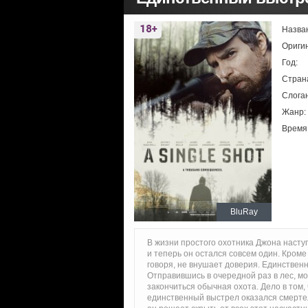
Назва
Ориги
Год:
Стран
Слоган
Жанр:
Время
BluRay
В жизни простого охотника Джона насту
и теперь он остался совсем один. Кроме
говоря, не внушает доверия. Единственн
Отправившись в очередной раз в лес, мо
закончиться обычная охота. Дело в том,
единственный выстрел оказался смертель