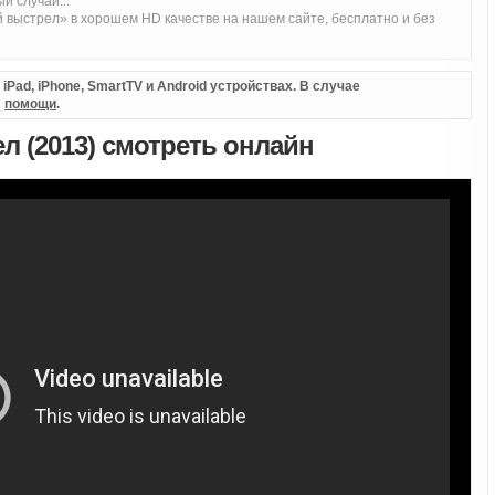
й случай...
выстрел» в хорошем HD качестве на нашем сайте, бесплатно и без
Pad, iPhone, SmartTV и Android устройствах. В случае
л
помощи
.
 (2013) смотреть онлайн