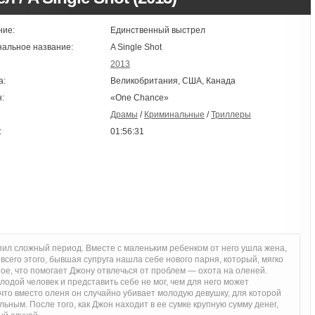
ние:
Единственный выстрел
нальное название:
A Single Shot
2013
а:
Великобритания, США, Канада
:
«One Chance»
Драмы
/
Криминальные
/
Триллеры
:
01:56:31
пил сложный период. Вместе с маленьким ребенком от него ушла жена,
 всего этого, бывшая супруга нашла себе нового парня, который, мягко
ое, что помогает Джону отвлечься от проблем — охота на оленей.
лодой человек и представить себе не мог, чем для него может
 что вместо оленя он случайно убивает молодую девушку, для которой
ным. После того, как Джон находит в ее сумке крупную сумму денег,