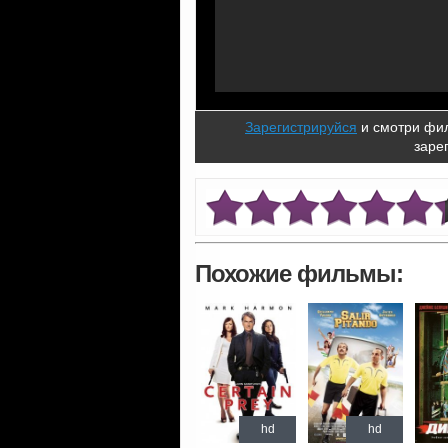
Зарегистрируйся
и смотри фил
заре
Похожие фильмы:
hd
hd