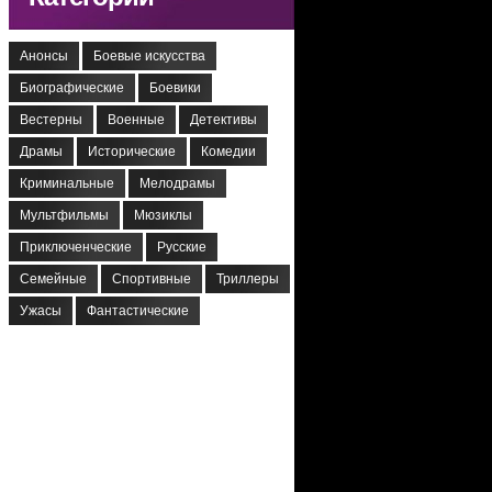
Анонсы
Боевые искусства
Биографические
Боевики
Вестерны
Военные
Детективы
Драмы
Исторические
Комедии
Криминальные
Мелодрамы
Мультфильмы
Мюзиклы
Приключенческие
Русские
Семейные
Спортивные
Триллеры
Ужасы
Фантастические