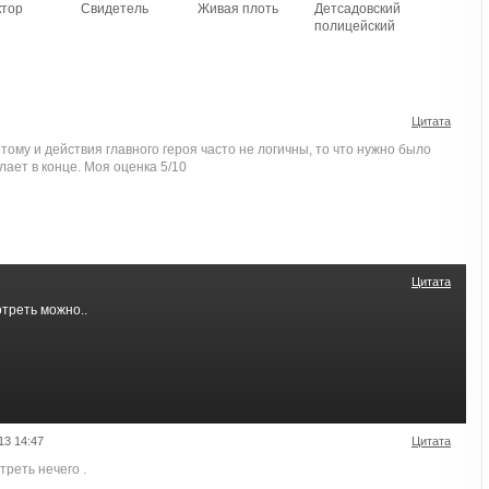
ктор
Свидетель
Живая плоть
Детсадовский
полицейский
Цитата
тому и действия главного героя часто не логичны, то что нужно было
лает в конце. Моя оценка 5/10
Цитата
треть можно..
13 14:47
Цитата
треть нечего .