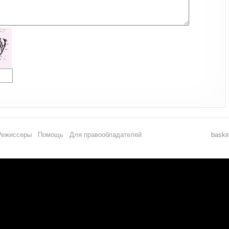
Режиссеры
Помощь
Для правообладателей
baski