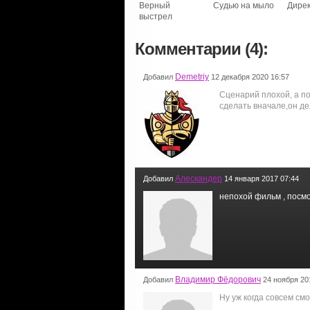
Верный
Судью на мыло
Дире
выстрел
Комментарии (4):
Demetriy
Добавил
12 декабря 2020 16:57
Сценарий плохой, а по
сделать вначале,он де
Алескандер
Добавил
14 января 2017 07:44
непохой фильм , посмо
Владимир Фёдорович
Добавил
24 ноября 20
Ну уж когда совсем смо