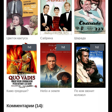
Цветок кактуса
Сабрина
Шарада
hd
hd
hd
Камо грядеши?
Небо и земля
По ком звонит
колокол
Комментарии (14):