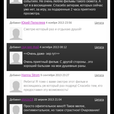
событиях. Не очень люблю фильмы такого сюжета. А
тут я в восхищении. Спасибо актерам, которых сейчас
уже нет, за игру, за подаренные 2 часа приятного
просмотра.
Юрий Пепеляев
Добавил
4 ноября 2013 23:56
Цитата
Смотрю который раз и отдыхаю душой!
сад кир фай
Добавил
4 октября 2013 08:12
Цитата
<<Oчень даже- зер гут>>
Очень приятный фильм. С другой стороны...это
хороший бальзам- на мои душевные раны.
Hanna Strom
Добавил
9 сентября 2013 23:27
Цитата
Ребята! Я тоже с вами смотрю этот фильм и
восхищаюсь уж который раз подряд! Спасибо тем, кто
предоставил эту возможность!
eloiza18
Добавил
22 апреля 2013 21:04
Цитата
Просто офигительное кино!!! Такое милое,
сентиментальное, но такое страстное! Очарование!