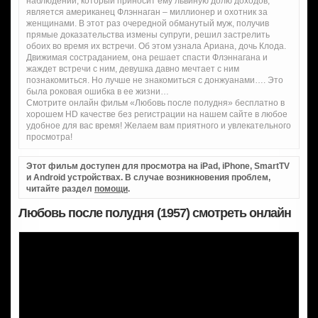
наблюдений, который приносит ему львиную долю доходов,
является американец Флэннаган – миллионер и охотник за
женщинами. В этот раз очередной обманутый муж, получив
прямые доказательства измены супруги, решил застрелить
обоих во время их встречи. Об этом узнала Ариана, дочь Клода.
Движимая состраданием, она решает спасти Флэннагана и
жаждет встречи с ним, девушка давно мечтает с ним
познакомиться. Но лучше не знакомиться с донжуанами…. Это
была роковая ошибка в ее жизни…
Смотрите онлайн фильм «Любовь после полудня» бесплатно в
хорошем HD качестве без регистрации на нашем сайте в любое
удобное для вас время! Желаем вам приятного и увлекательного
просмотра!
Этот фильм доступен для просмотра на iPad, iPhone, SmartTV
и Android устройствах. В случае возникновения проблем,
читайте раздел
помощи
.
Любовь после полудня (1957) смотреть онлайн