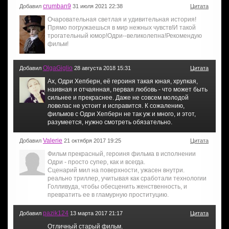
crumban9
Добавил
31 июля 2021 22:38
Цитата
Очаровательная светлая и удивительная история!
Прямо погружаешься в мир нежных чувств!И такой
трогательный юмор!Одри--великолепна!Рекомендую
фильм!
OlgaGiglio
Добавил
28 августа 2018 15:31
Цитата
Ах, Одри Хепберн, её героиня такая юная, хрупкая,
наивная и отчаянная, первая любовь - что может быть
сильнее и прекраснее. Даже не совсем молодой
ловелас не устоит и исправится. К сожалению,
фильмов с Одри Хепберн не так уж и много, и этот,
разумеется, нужно смотреть обязательно.
Valerie
Добавил
21 октября 2017 19:25
Цитата
Фильм прекрасный, героиня фильма в исполнении
Одри - просто супер, как и всегда.
Сценарий мил на поверхности, ужасен внутри.
реально триллер, учитывая как сработали технологии
Голливуда, чтобы обесценить женственность, и
превратить ее в гламурную проституцию.
pazik124
Добавил
13 марта 2017 21:17
Цитата
Отличный старый фильм.