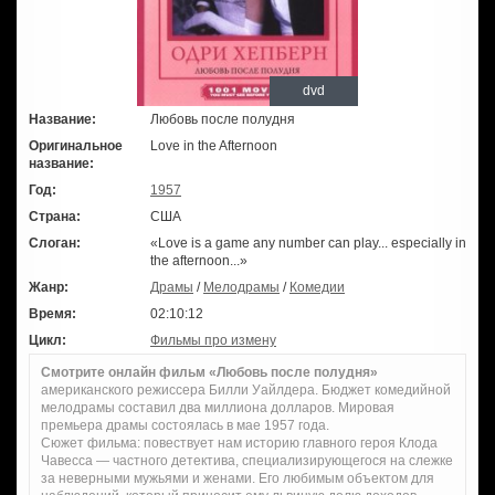
dvd
Название:
Любовь после полудня
Оригинальное
Love in the Afternoon
название:
Год:
1957
Страна:
США
Слоган:
«Love is a game any number can play... especially in
the afternoon...»
Жанр:
Драмы
/
Мелодрамы
/
Комедии
Время:
02:10:12
Цикл:
Фильмы про измену
Смотрите онлайн фильм «Любовь после полудня»
американского режиссера Билли Уайлдера. Бюджет комедийной
мелодрамы составил два миллиона долларов. Мировая
премьера драмы состоялась в мае 1957 года.
Сюжет фильма: повествует нам историю главного героя Клода
Чавесса — частного детектива, специализирующегося на слежке
за неверными мужьями и женами. Его любимым объектом для