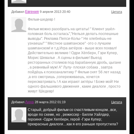
Евгения
Добавил
9 апреля 2013 20:40
Цитата
Фильм-шедевр !
Фильм можно разобрать на цитаты! " Клиент ушёл-
головная боль осталась","Нельзя делать поспешные
выводы". Реклама Пепси-Колы-" Не хлебнёшь-не
узнаешь!" " Местное шампанское" -это о лучшем
шампанском! и т.д.Игра актёров - выше всех похвал!
Действительно великие ! Одри Хёпберн, Гэри Купер,
Морис Шевалье . А сцены в фильме! Выезд
ресторанных столиков под барабанную дробь, цыгане
, а ревнивый муж! А" Лулу- плохая собака , завтра
пойдёшь к психоаналитику !" Фильм снят 56 лет назад
,а его смотришь ,сопереживаешь, хочется
пересматривать ! А как играют актёры ! Боже мой! Ни
одного фальшивого движения , какие диалоги , просто
живут !Шедевр!
Анна
Добавил
28 марта 2012 01:19
Цитата
Старый, добрый фильм со счастливым концом...все,
вроде по схеме, но , режиссер - Билли Уайлдер,
героиня -Одри Хепберн, герой -Гэри Купер;
прекрасные диалоги....как я его раньше пропустила?