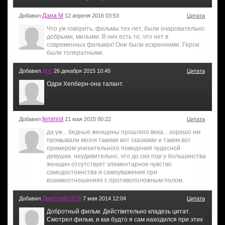
Дана М
Добавил
12 апреля 2016 03:53
Цитата
Что уж говорить, фильмы тех лет, были очаровательно
добрыми, милыми. В них есть то, что нет в
современных фильмах! Они были искренними. Герои
были толератными.
дос
Добавил
26 декабря 2015 10:45
Цитата
Одри Хепберн-она талант.
feminist
Добавил
21 мая 2015 00:22
Цитата
да уж... бедные женщины прошлого века... хорошо им
промывали мозги такими вот сказками и таким вот
примером унизительного поведения чудесной
девушки. неудивительно, что до сих пор у большинства
женщин отсутствует элементарное чувство
самодостоинства и самоуважения при
взаимоотношениях с противоположным полом.
Дмитрий1978
Добавил
7 мая 2014 12:04
Цитата
Добротный фильм. Действительно кладезь цитат.
Смотрел фильм, и как будто я сам находился при этих