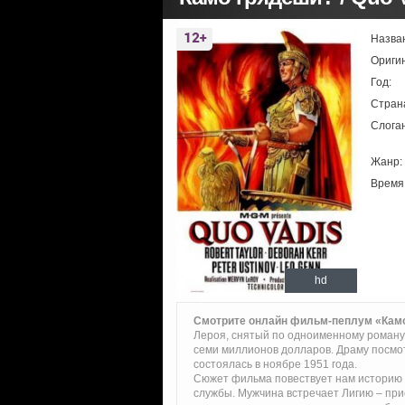
Назва
Ориги
Год:
Стран
Слоган
Жанр:
Время
hd
Смотрите онлайн фильм-пеплум «Кам
Лероя, снятый по одноименному роману
семи миллионов долларов. Драму посмо
состоялась в ноябре 1951 года.
Сюжет фильма повествует нам историю 
службы. Мужчина встречает Лигию – при