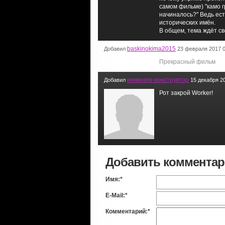
самом фильме) "камо г
начиналось?" Ведь ес
исторических имён.
В общем, тема ждёт с
baskinokima2015
Добавил
23 февраля 2017 0
Прекрасный фильм
инженер-конструктор
Добавил
15 декабря 20
Рот закрой Worker!
Добавить коммента
Имя:
*
E-Mail:
*
Комментарий:
*