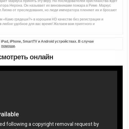
дает Маркуса принять эту веру. Но последователей христианства ждет
тора Нерона. Он называет их виновниками пожара в Риме. Маркус
сти Лигию от преследования, но люди императора пленяют их и бросают
 «Камо грядеши?» в хорошем HD качестве без регистрации и
в любое удобное для вас время! Желаем вам приятного и
Pad, iPhone, SmartTV и Android устройствах. В случае
л
помощи
.
 смотреть онлайн