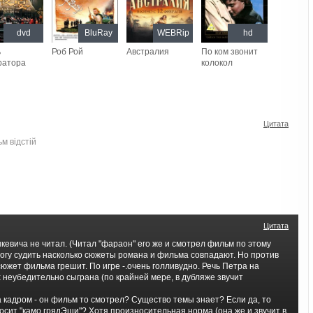
dvd
BluRay
WEBRip
hd
ь
Роб Рой
Австралия
По ком звонит
ратора
колокол
Цитата
м відстій
Цитата
кевича не читал. (Читал "фараон" его же и смотрел фильм по этому
могу судить насколько сюжеты романа и фильма совпадают. Но против
южет фильма грешит. По игре -.очень голливудно. Речь Петра на
 неубедительно сыграна (по крайней мере, в дубляже звучит
 за кадром - он фильм то смотрел? Существо темы знает? Если да, то
сит "камо грядЭши"? Хотя произносительная норма (она же и звучит в