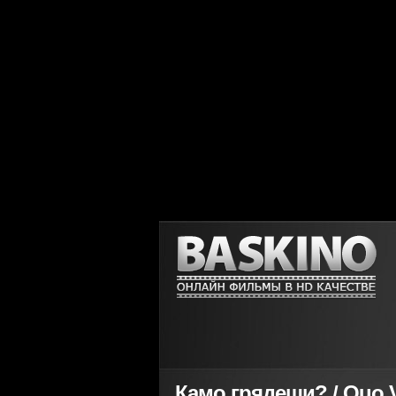
Камо грядеши? / Quo V