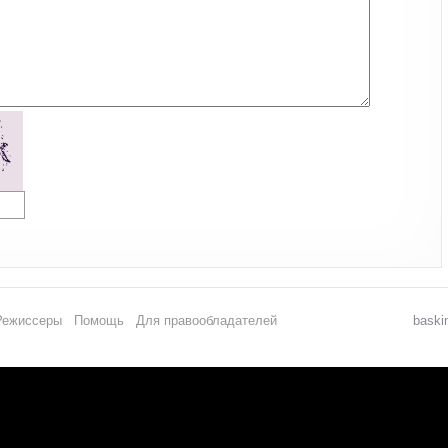
Режиссеры
Помощь
Для правообладателей
baski