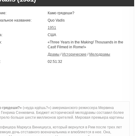
ние:
Камо грядеши?
нальное название:
Quo Vadis
1951
а:
США
:
«Three Years in the Making! Thousands in the
Cast! Filmed in Rome!»
Драмы
/
Исторические
/
Мелодрамы
:
02:51:32
о грядеши?»
(«куда идёшь?») американского режиссера Мервина
 Генрика Сенкевича. Бюджет исторической мелодрамы составил более
трело больше шести миллионов зрителей. Мировая премьера картины
офицера Маркуса Винициуса, который вернулся в Рим после трех лет
емную дочь отставного военачальника и влюбляется в нее. Она,