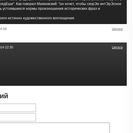
рядЕши". Как говорил Маяковский: "он хочет, чтобы скорЭе интЭрЭсное
ть устоявшиеся нормы произношения исторических фраз и
воего истинно художественного воплощения.
4:09
Цитата
14 22:30
Цитата
рий