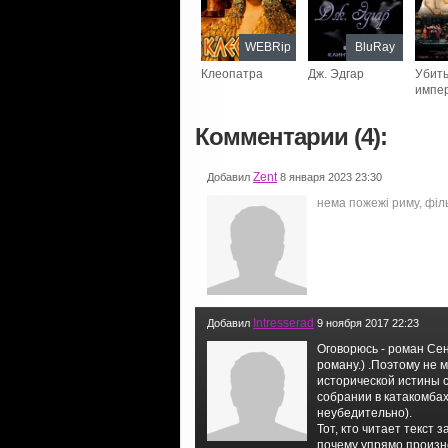
WEBRip
BluRay
Клеопатра
Дж. Эдгар
Убит
импе
Комментарии (4):
Zent
Добавил
8 января 2023 23:30
нема пожежі риму, філь
Intresserad
Добавил
9 ноября 2017 22:23
Оговорюсь - роман Сен
роману.) .Поэтому не 
исторической истины с
собрании в катакомбах
неубедительно).
Тот, кто читает текст
почему упрямо произно