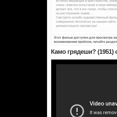
истинно верующая в христианство, убеж
очень тяжелое испытание в лице импера
делает все, что в его силах, чтобы спа
на растерзание львам.....
Смотрите онлайн художественный фильм
совершенно бесплатно на нашем сайте 
увлекательного просмотра!
Этот фильм доступен для просмотра на i
возникновения проблем, читайте разде
Камо грядеши? (1951)