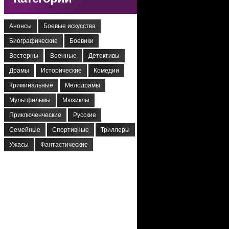
Анонсы
Боевые искусства
Биографические
Боевики
Вестерны
Военные
Детективы
Драмы
Исторические
Комедии
Криминальные
Мелодрамы
Мультфильмы
Мюзиклы
Приключенческие
Русские
Семейные
Спортивные
Триллеры
Ужасы
Фантастические